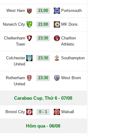
West Ham
21:00
Portsmouth
Norwich City
21:00
MK Dons
Cheltenham
23:30
Charlton
Town
Athletic
Colchester
23:30
Southampton
United
Rotherham
23:30
West Brom
United
Carabao Cup, Thứ 6 - 07/08
Bristol City
0 - 1
Walsall
Hôm qua - 06/08