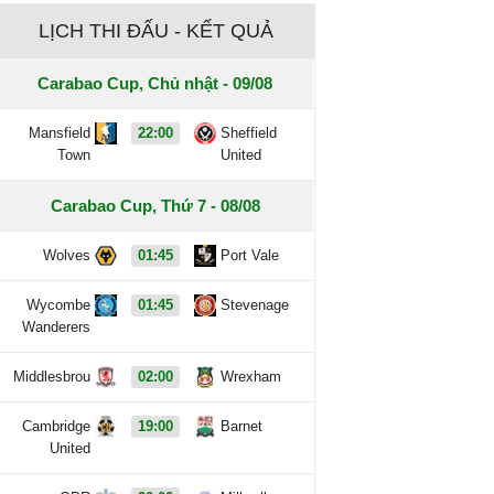
LỊCH THI ĐẤU - KẾT QUẢ
Carabao Cup, Chủ nhật - 09/08
Mansfield
22:00
Sheffield
Town
United
Carabao Cup, Thứ 7 - 08/08
Wolves
01:45
Port Vale
Wycombe
01:45
Stevenage
Wanderers
Middlesbrou
02:00
Wrexham
Cambridge
19:00
Barnet
United