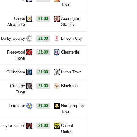
Town
Crewe
21:00
Accrington
Alexandra
Stanley
Derby County
21:00
Lincoln City
Fleetwood
21:00
Chesterfiel
Town
Gillingham
21:00
Luton Town
Grimsby
21:00
Blackpool
Town
Leicester
21:00
Northampton
Town
Leyton Orient
21:00
Oxford
United