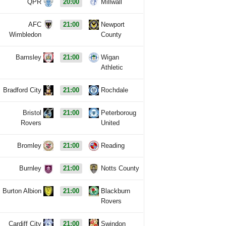
QPR
20:00
Millwall
AFC
21:00
Newport
Wimbledon
County
Barnsley
21:00
Wigan
Athletic
Bradford City
21:00
Rochdale
Bristol
21:00
Peterboroug
Rovers
United
Bromley
21:00
Reading
Burnley
21:00
Notts County
Burton Albion
21:00
Blackburn
Rovers
Cardiff City
21:00
Swindon