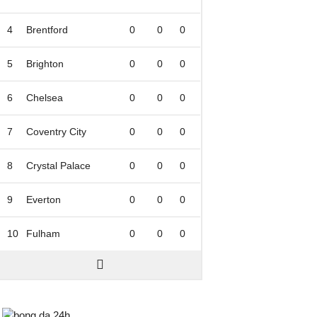
4
Brentford
0
0
0
5
Brighton
0
0
0
6
Chelsea
0
0
0
7
Coventry City
0
0
0
8
Crystal Palace
0
0
0
9
Everton
0
0
0
10
Fulham
0
0
0