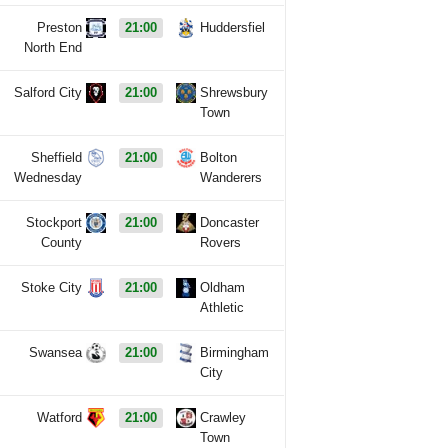
Preston
21:00
Huddersfiel
North End
Salford City
21:00
Shrewsbury
Town
Sheffield
21:00
Bolton
Wednesday
Wanderers
Stockport
21:00
Doncaster
County
Rovers
Stoke City
21:00
Oldham
Athletic
Swansea
21:00
Birmingham
City
Watford
21:00
Crawley
Town