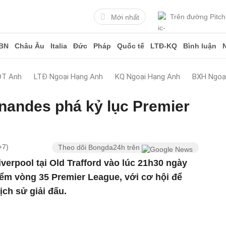
Trên đường Pitch
Mới nhất
BN
Châu Âu
Italia
Đức
Pháp
Quốc tế
LTĐ-KQ
Bình luận
ĐT Anh
LTĐ Ngoại Hạng Anh
KQ Ngoại Hạng Anh
BXH Ngoạ
nandes phá kỷ lục Premier
+7)
Theo dõi Bongda24h trên
verpool tại Old Trafford vào lúc 21h30 ngày
điểm vòng 35 Premier League, với cơ hội để
ịch sử giải đấu.