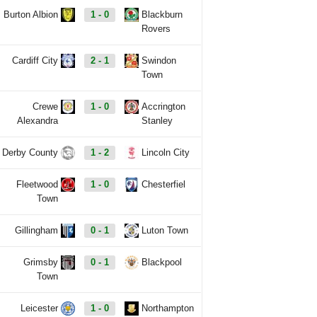
Burton Albion
1 - 0
Blackburn
Rovers
Cardiff City
2 - 1
Swindon
Town
Crewe
1 - 0
Accrington
Alexandra
Stanley
Derby County
1 - 2
Lincoln City
Fleetwood
1 - 0
Chesterfiel
Town
Gillingham
0 - 1
Luton Town
Grimsby
0 - 1
Blackpool
Town
Leicester
1 - 0
Northampton