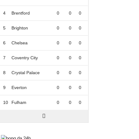
4
Brentford
0
0
0
5
Brighton
0
0
0
6
Chelsea
0
0
0
7
Coventry City
0
0
0
8
Crystal Palace
0
0
0
9
Everton
0
0
0
10
Fulham
0
0
0