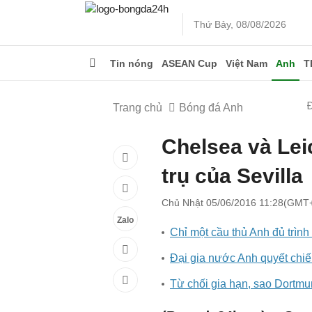
Thứ Bảy, 08/08/2026
Tin nóng
ASEAN Cup
Việt Nam
Anh
T
Trang chủ
Bóng đá Anh
Chelsea và Leic
trụ của Sevilla
Chủ Nhật 05/06/2016 11:28(GMT
Zalo
Chỉ một cầu thủ Anh đủ trìn
Đại gia nước Anh quyết chi
Từ chối gia hạn, sao Dortm