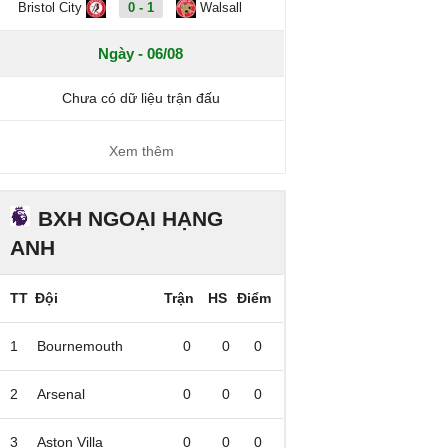
Bristol City
0 - 1
Walsall
Ngày - 06/08
Chưa có dữ liệu trận đấu
Xem thêm
BXH NGOẠI HẠNG
ANH
TT
Đội
Trận
HS
Điểm
1
Bournemouth
0
0
0
2
Arsenal
0
0
0
3
Aston Villa
0
0
0