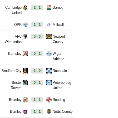
Cambridge
2 - 1
Barnet
United
QPR
1 - 1
Millwall
AFC
0 - 0
Newport
Wimbledon
County
Barnsley
0 - 1
Wigan
Athletic
Bradford City
1 - 0
Rochdale
Bristol
0 - 1
Peterboroug
Rovers
United
Bromley
1 - 1
Reading
Burnley
1 - 1
Notts County