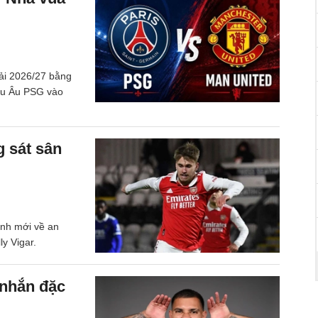
iải 2026/27 bằng
hâu Âu PSG vào
 sát sân
ịnh mới về an
ly Vigar.
 nhắn đặc