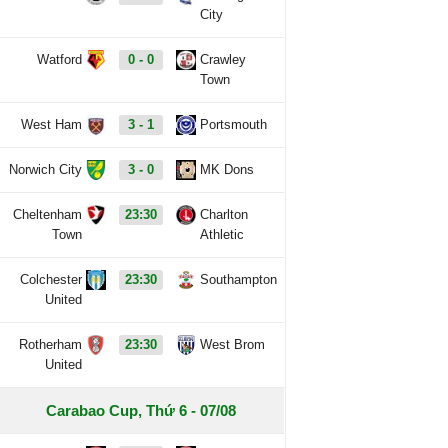
City
Watford
0 - 0
Crawley
Town
West Ham
3 - 1
Portsmouth
Norwich City
3 - 0
MK Dons
Cheltenham
23:30
Charlton
Town
Athletic
Colchester
23:30
Southampton
United
Rotherham
23:30
West Brom
United
Carabao Cup, Thứ 6 - 07/08