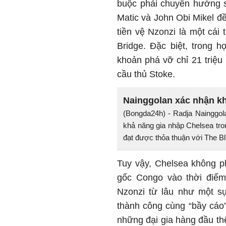
buộc phải chuyển hướng s
Matic và John Obi Mikel đ
tiền vệ Nzonzi là một cái
Bridge. Đặc biệt, trong h
khoản phá vỡ chỉ 21 triệu
cầu thủ Stoke.
Nainggolan xác nhận k
(Bongda24h) - Radja Nainggol
khả năng gia nhập Chelsea tr
đạt được thỏa thuận với The Bl
Tuy vậy, Chelsea không p
gốc Congo vào thời điểm
Nzonzi từ lâu như một sự
thành công cùng “bầy cáo
những đại gia hàng đầu th