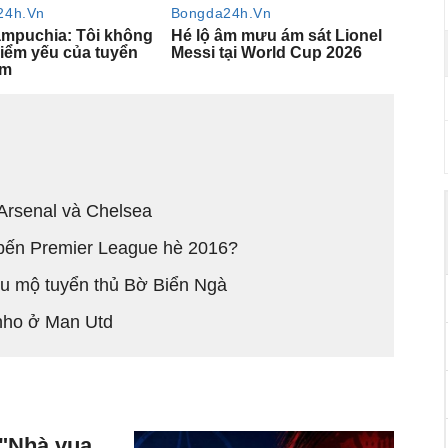
Arsenal và Chelsea
 bến Premier League hè 2016?
êu mộ tuyển thủ Bờ Biển Ngà
inho ở Man Utd
 "Nhà vua