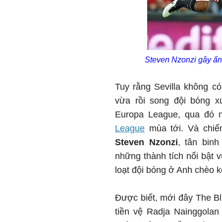
Steven Nzonzi gây ấn 
Tuy rằng Sevilla không có
vừa rồi song đội bóng x
Europa League, qua đó 
League
mùa tới. Và chiến
Steven Nzonzi
, tân bin
những thành tích nổi bật 
loạt đội bóng ở Anh chèo ké
Được biết, mới đây The Bl
tiền vệ Radja Nainggola