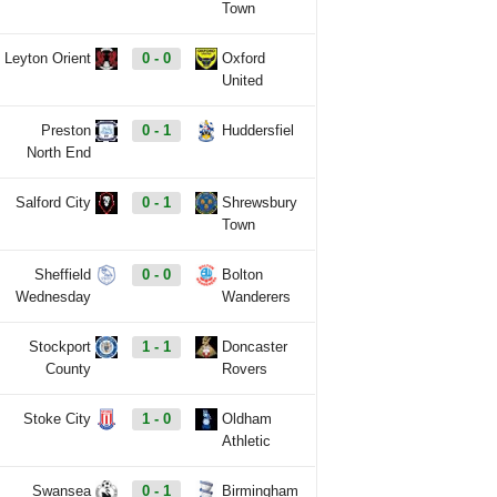
Town
Leyton Orient
0 - 0
Oxford
United
Preston
0 - 1
Huddersfiel
North End
Salford City
0 - 1
Shrewsbury
Town
Sheffield
0 - 0
Bolton
Wednesday
Wanderers
Stockport
1 - 1
Doncaster
County
Rovers
Stoke City
1 - 0
Oldham
Athletic
Swansea
0 - 1
Birmingham