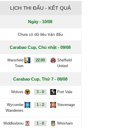
LỊCH THI ĐẤU - KẾT QUẢ
Ngày - 10/08
Chưa có dữ liệu trận đấu
Carabao Cup, Chủ nhật - 09/08
Mansfield
22:00
Sheffield
Town
United
Carabao Cup, Thứ 7 - 08/08
Wolves
3 - 0
Port Vale
Wycombe
1 - 2
Stevenage
Wanderers
Middlesbrou
1 - 0
Wrexham