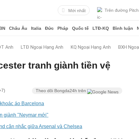
Trên đường Pitch
Mới nhất
BN
Châu Âu
Italia
Đức
Pháp
Quốc tế
LTĐ-KQ
Bình luận
ĐT Anh
LTĐ Ngoại Hạng Anh
KQ Ngoại Hạng Anh
BXH Ngoạ
ester tranh giành tiền vệ
+7)
Theo dõi Bongda24h trên
h khoác áo Barcelona
ến giành "Neymar mới"
und cân nhắc giữa Arsenal và Chelsea