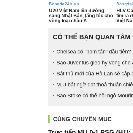
CÓ THỂ BẠN QUAN TÂM
Chelsea có "bom tấn" đầu tiên?
Sao Juventus gieo hy vọng cho 
Sát thủ mới của Hà Lan sẽ cập
M.U bất ngờ đạt thoả thuận chi
Sao Stoke có thể hội ngộ Mour
CÙNG CHUYÊN MỤC
Trực tiếp MU 0-1 PSG (H1):