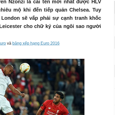
ven Nzonzi là cái tên mới nhất được HLV
hiêu mộ khi đến tiếp quản Chelsea. Tuy
h London sẽ vấp phải sự cạnh tranh khốc
 Leicester cho chữ ký của ngôi sao người
Euro
và
bảng xếp hạng Euro 2016