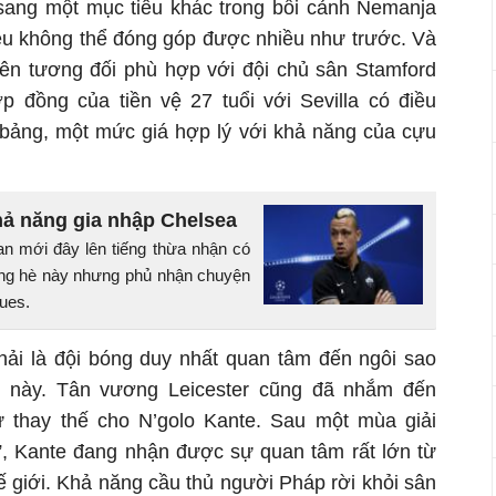
ang một mục tiêu khác trong bối cảnh Nemanja
ều không thể đóng góp được nhiều như trước. Và
 tên tương đối phù hợp với đội chủ sân Stamford
ợp đồng của tiền vệ 27 tuổi với Sevilla có điều
 bảng, một mức giá hợp lý với khả năng của cựu
hả năng gia nhập Chelsea
an mới đây lên tiếng thừa nhận có
ong hè này nhưng phủ nhận chuyện
ues.
hải là đội bóng duy nhất quan tâm đến ngôi sao
 này. Tân vương Leicester cũng đã nhắm đến
 thay thế cho N’golo Kante. Sau một mùa giải
”, Kante đang nhận được sự quan tâm rất lớn từ
ế giới. Khả năng cầu thủ người Pháp rời khỏi sân