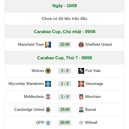
Ngày - 10/08
Chưa có dữ liệu trận đấu
Carabao Cup, Chủ nhật - 09/08
Mansfield Town
22:00
Sheffield United
Carabao Cup, Thứ 7 - 08/08
Wolves
3 - 0
Port Vale
Wycombe Wanderers
1 - 2
Stevenage
Middlesbrou
1 - 0
Wrexham
Cambridge United
19:00
Barnet
QPR
20:00
Millwall