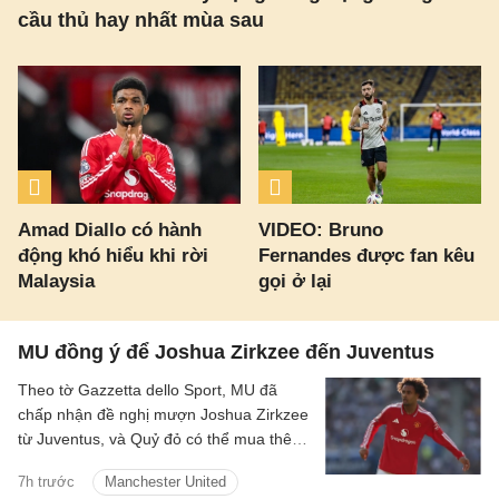
cầu thủ hay nhất mùa sau
Amad Diallo có hành
VIDEO: Bruno
động khó hiểu khi rời
Fernandes được fan kêu
Malaysia
gọi ở lại
MU đồng ý để Joshua Zirkzee đến Juventus
Theo tờ Gazzetta dello Sport, MU đã
chấp nhận đề nghị mượn Joshua Zirkzee
từ Juventus, và Quỷ đỏ có thể mua thêm
tiền đạo trong thời gian còn lại ở Hè
7h trước
Manchester United
2026.