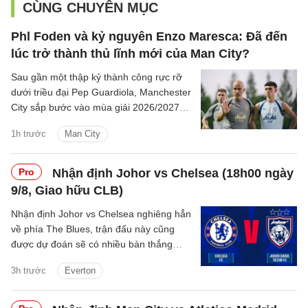
CÙNG CHUYÊN MỤC
Phl Foden và kỷ nguyên Enzo Maresca: Đã đến
lúc trở thành thủ lĩnh mới của Man City?
Sau gần một thập kỷ thành công rực rỡ
dưới triều đại Pep Guardiola, Manchester
City sắp bước vào mùa giải 2026/2027
với sự thay đổi mang tính bước ngoặt
1h trước
Man City
trên băng ghế chỉ đạo.
Pro
Nhận định Johor vs Chelsea (18h00 ngày
9/8, Giao hữu CLB)
Nhận định Johor vs Chelsea nghiêng hẳn
về phía The Blues, trận đấu này cũng
được dự đoán sẽ có nhiều bàn thắng
được ghi.
3h trước
Everton