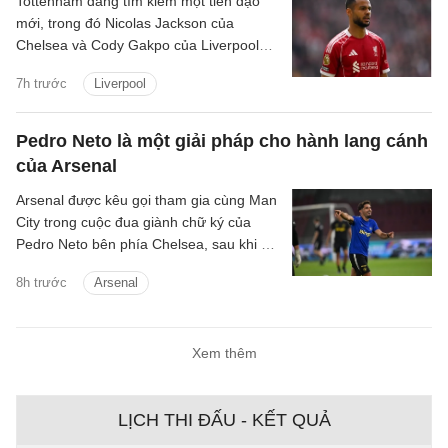
Tottenham đang tìm kiếm một tiền đạo
mới, trong đó Nicolas Jackson của
Chelsea và Cody Gakpo của Liverpool
nằm trong danh sách chuyển nhượng
7h trước
Liverpool
của họ.
Pedro Neto là một giải pháp cho hành lang cánh
của Arsenal
Arsenal được kêu gọi tham gia cùng Man
City trong cuộc đua giành chữ ký của
Pedro Neto bên phía Chelsea, sau khi bỏ
lỡ cơ hội chiêu mộ Vinicius Junior.
8h trước
Arsenal
Xem thêm
LỊCH THI ĐẤU - KẾT QUẢ