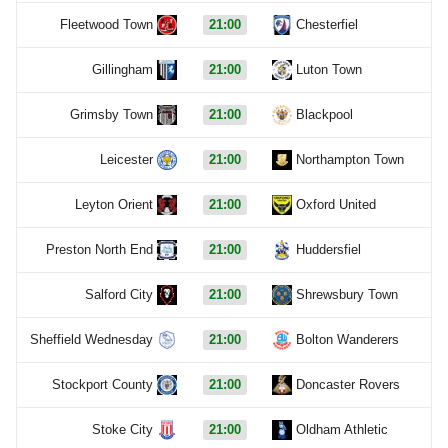
Fleetwood Town
21:00
Chesterfiel
Gillingham
21:00
Luton Town
Grimsby Town
21:00
Blackpool
Leicester
21:00
Northampton Town
Leyton Orient
21:00
Oxford United
Preston North End
21:00
Huddersfiel
Salford City
21:00
Shrewsbury Town
Sheffield Wednesday
21:00
Bolton Wanderers
Stockport County
21:00
Doncaster Rovers
Stoke City
21:00
Oldham Athletic