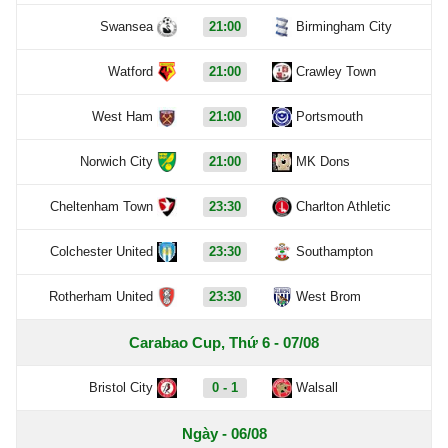
Swansea
21:00
Birmingham City
Watford
21:00
Crawley Town
West Ham
21:00
Portsmouth
Norwich City
21:00
MK Dons
Cheltenham Town
23:30
Charlton Athletic
Colchester United
23:30
Southampton
Rotherham United
23:30
West Brom
Carabao Cup, Thứ 6 - 07/08
Bristol City
0 - 1
Walsall
Ngày - 06/08