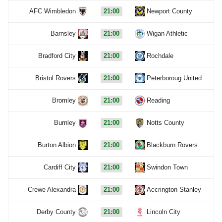
AFC Wimbledon
21:00
Newport County
Barnsley
21:00
Wigan Athletic
Bradford City
21:00
Rochdale
Bristol Rovers
21:00
Peterboroug United
Bromley
21:00
Reading
Burnley
21:00
Notts County
Burton Albion
21:00
Blackburn Rovers
Cardiff City
21:00
Swindon Town
Crewe Alexandra
21:00
Accrington Stanley
Derby County
21:00
Lincoln City