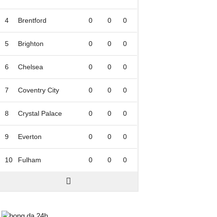
4
Brentford
0
0
0
5
Brighton
0
0
0
6
Chelsea
0
0
0
7
Coventry City
0
0
0
8
Crystal Palace
0
0
0
9
Everton
0
0
0
10
Fulham
0
0
0