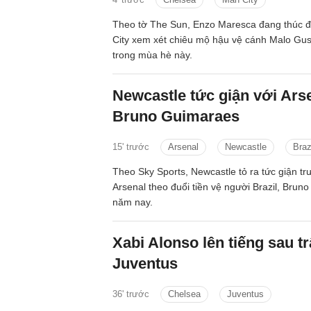
Theo tờ The Sun, Enzo Maresca đang thúc 
City xem xét chiêu mộ hậu vệ cánh Malo Gu
trong mùa hè này.
Newcastle tức giận với Ars
Bruno Guimaraes
15' trước
Arsenal
Newcastle
Braz
Theo Sky Sports, Newcastle tỏ ra tức giận tr
Arsenal theo đuổi tiền vệ người Brazil, Bru
năm nay.
Xabi Alonso lên tiếng sau t
Juventus
36' trước
Chelsea
Juventus