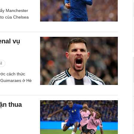
đẩy Manchester
sto của Chelsea
enal vụ
il
ước cách thức
no Guimaraes ở Hè
rận thua