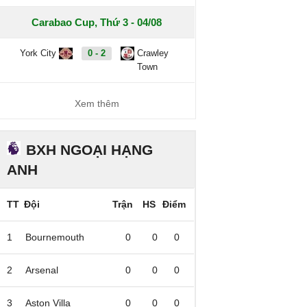
Carabao Cup, Thứ 3 - 04/08
York City
0 - 2
Crawley
Town
Xem thêm
BXH NGOẠI HẠNG
ANH
TT
Đội
Trận
HS
Điểm
1
Bournemouth
0
0
0
2
Arsenal
0
0
0
3
Aston Villa
0
0
0