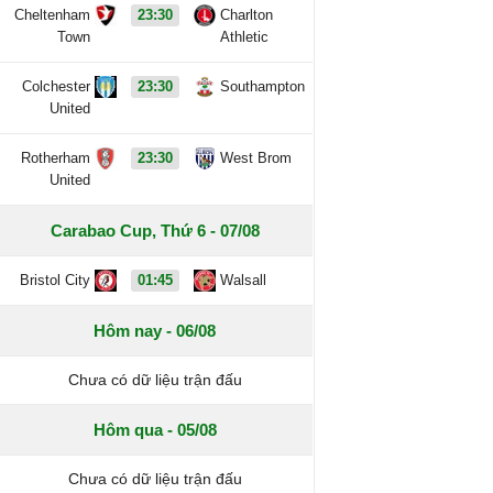
Cheltenham
23:30
Charlton
Town
Athletic
Colchester
23:30
Southampton
United
Rotherham
23:30
West Brom
United
Carabao Cup, Thứ 6 - 07/08
Bristol City
01:45
Walsall
Hôm nay - 06/08
Chưa có dữ liệu trận đấu
Hôm qua - 05/08
Chưa có dữ liệu trận đấu