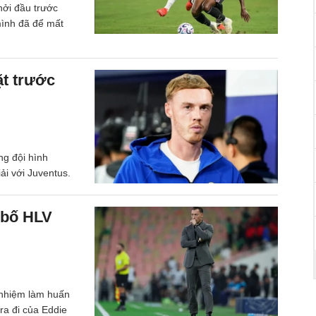
hởi đầu trước
mình đã để mất
ặt trước
ng đội hình
ải với Juventus.
 bố HLV
 nhiệm làm huấn
ra đi của Eddie