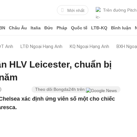
Trên đường Pitch
Mới nhất
BN
Châu Âu
Italia
Đức
Pháp
Quốc tế
LTĐ-KQ
Bình luận
ĐT Anh
LTĐ Ngoại Hạng Anh
KQ Ngoại Hạng Anh
BXH Ngoạ
ần HLV Leicester, chuẩn bị
 năm
)
Theo dõi Bongda24h trên
, Chelsea xác định ứng viên số một cho chiếc
resca.