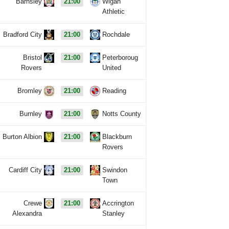
Barnsley
21:00
Wigan
Athletic
Bradford City
21:00
Rochdale
Bristol
21:00
Peterboroug
Rovers
United
Bromley
21:00
Reading
Burnley
21:00
Notts County
Burton Albion
21:00
Blackburn
Rovers
Cardiff City
21:00
Swindon
Town
Crewe
21:00
Accrington
Alexandra
Stanley