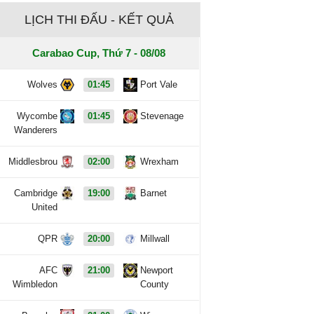
LỊCH THI ĐẤU - KẾT QUẢ
Carabao Cup, Thứ 7 - 08/08
Wolves
01:45
Port Vale
Wycombe
01:45
Stevenage
Wanderers
Middlesbrou
02:00
Wrexham
Cambridge
19:00
Barnet
United
QPR
20:00
Millwall
AFC
21:00
Newport
Wimbledon
County