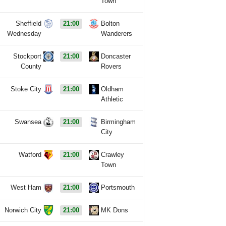
Town
Sheffield
21:00
Bolton
Wednesday
Wanderers
Stockport
21:00
Doncaster
County
Rovers
Stoke City
21:00
Oldham
Athletic
Swansea
21:00
Birmingham
City
Watford
21:00
Crawley
Town
West Ham
21:00
Portsmouth
Norwich City
21:00
MK Dons