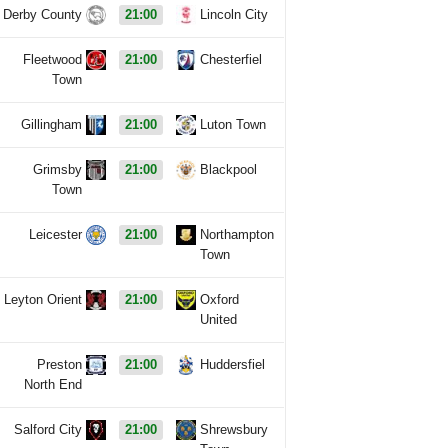
Derby County
21:00
Lincoln City
Fleetwood
21:00
Chesterfiel
Town
Gillingham
21:00
Luton Town
Grimsby
21:00
Blackpool
Town
Leicester
21:00
Northampton
Town
Leyton Orient
21:00
Oxford
United
Preston
21:00
Huddersfiel
North End
Salford City
21:00
Shrewsbury