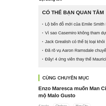
CÓ THỂ BẠN QUAN TÂM
Lộ bến đỗ mới của Emile Smith
Vì sao Casemiro không tham dự
Jack Grealish có thể bị loại kh
Đã rõ vụ Aaron Ramsdale chuyể
Đây! 4 ứng viên thay thế Mauric
CÙNG CHUYÊN MỤC
Enzo Maresca muốn Man Ci
mộ Malo Gusto
4' trước
Chelsea
Man City