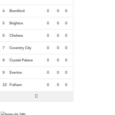
4
Brentford
0
0
0
5
Brighton
0
0
0
6
Chelsea
0
0
0
7
Coventry City
0
0
0
8
Crystal Palace
0
0
0
9
Everton
0
0
0
10
Fulham
0
0
0