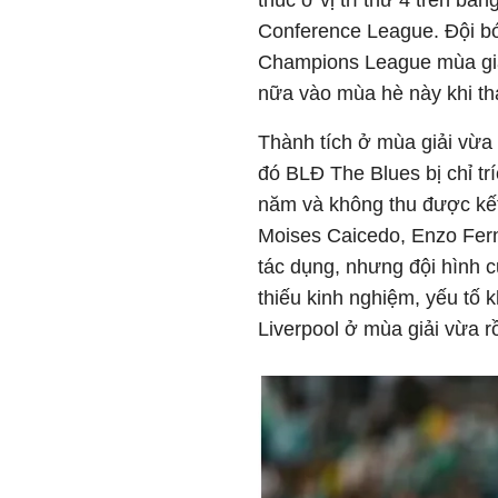
thúc ở vị trí thứ 4 trên b
Conference League. Đội b
Champions League mùa giải
nữa vào mùa hè này khi t
Thành tích ở mùa giải vừa 
đó BLĐ The Blues bị chỉ trí
năm và không thu được kết
Moises Caicedo, Enzo Fern
tác dụng, nhưng đội hình 
thiếu kinh nghiệm, yếu tố 
Liverpool ở mùa giải vừa r