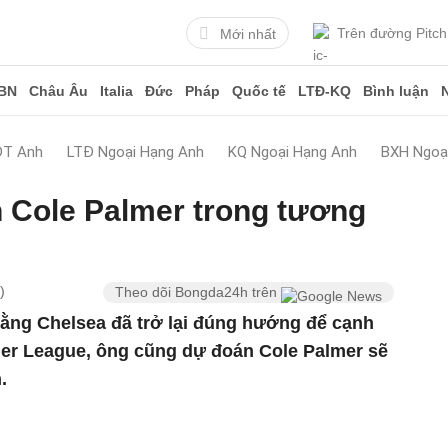
Trên đường Pitch
Mới nhất
BN
Châu Âu
Italia
Đức
Pháp
Quốc tế
LTĐ-KQ
Bình luận
ĐT Anh
LTĐ Ngoại Hạng Anh
KQ Ngoại Hạng Anh
BXH Ngoạ
 Cole Palmer trong tương
)
Theo dõi Bongda24h trên
rằng Chelsea đã trở lại đúng hướng để cạnh
ier League, ông cũng dự đoán Cole Palmer sẽ
n.