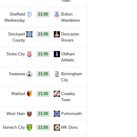
Town
Sheffield
21:00
Bolton
Wednesday
Wanderers
Stockport
21:00
Doncaster
County
Rovers
Stoke City
21:00
Oldham
Athletic
Swansea
21:00
Birmingham
City
Watford
21:00
Crawley
Town
West Ham
21:00
Portsmouth
Norwich City
21:00
MK Dons