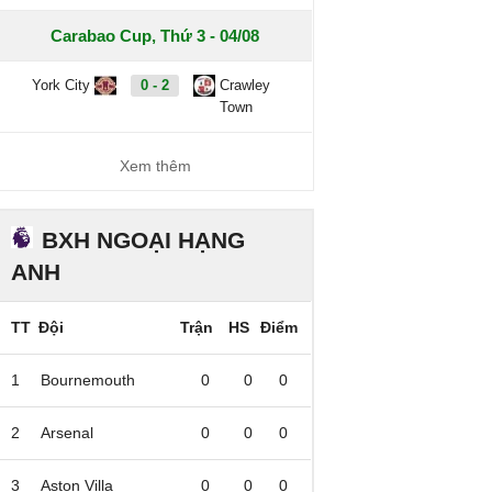
Carabao Cup, Thứ 3 - 04/08
York City
0 - 2
Crawley
Town
Xem thêm
BXH NGOẠI HẠNG
ANH
TT
Đội
Trận
HS
Điểm
1
Bournemouth
0
0
0
2
Arsenal
0
0
0
3
Aston Villa
0
0
0