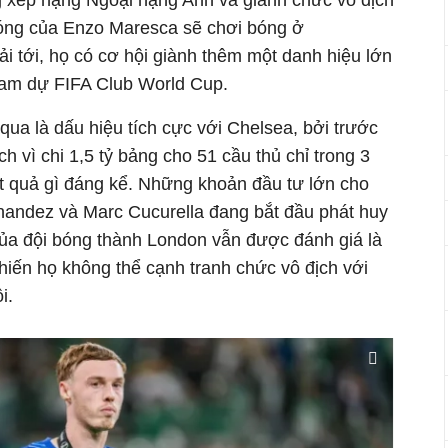
ảng xếp hạng Ngoại hạng Anh và giành chức vô địch
óng của Enzo Maresca sẽ chơi bóng ở
 tới, họ có cơ hội giành thêm một danh hiệu lớn
ham dự FIFA Club World Cup.
qua là dấu hiệu tích cực với Chelsea, bởi trước
ch vì chi 1,5 tỷ bảng cho 51 cầu thủ chỉ trong 3
 quả gì đáng kể. Những khoản đầu tư lớn cho
andez và Marc Cucurella đang bắt đầu phát huy
của đội bóng thành London vẫn được đánh giá là
khiến họ không thể cạnh tranh chức vô địch với
ồi.