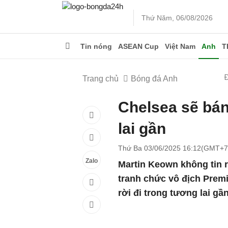
Thứ Năm, 06/08/2026
Tin nóng
ASEAN Cup
Việt Nam
Anh
T
Trang chủ
Bóng đá Anh
Chelsea sẽ bán
lai gần
Thứ Ba 03/06/2025 16:12(GMT+7
Zalo
Martin Keown không tin 
tranh chức vô địch Prem
rời đi trong tương lai gầ