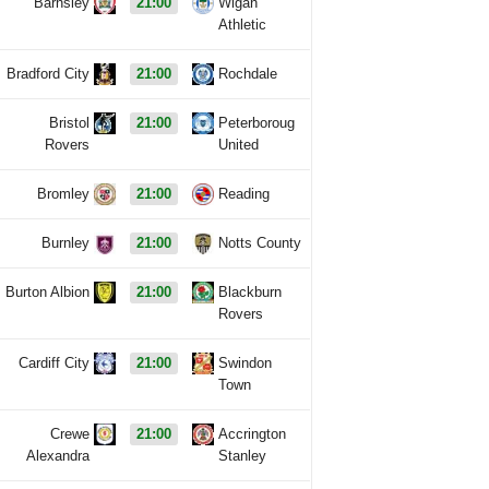
Barnsley
21:00
Wigan
Athletic
Bradford City
21:00
Rochdale
Bristol
21:00
Peterboroug
Rovers
United
Bromley
21:00
Reading
Burnley
21:00
Notts County
Burton Albion
21:00
Blackburn
Rovers
Cardiff City
21:00
Swindon
Town
Crewe
21:00
Accrington
Alexandra
Stanley