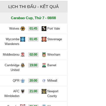
LỊCH THI ĐẤU - KẾT QUẢ
Carabao Cup, Thứ 7 - 08/08
Wolves
01:45
Port Vale
Wycombe
01:45
Stevenage
Wanderers
Middlesbrou
02:00
Wrexham
Cambridge
19:00
Barnet
United
QPR
20:00
Millwall
AFC
21:00
Newport
Wimbledon
County