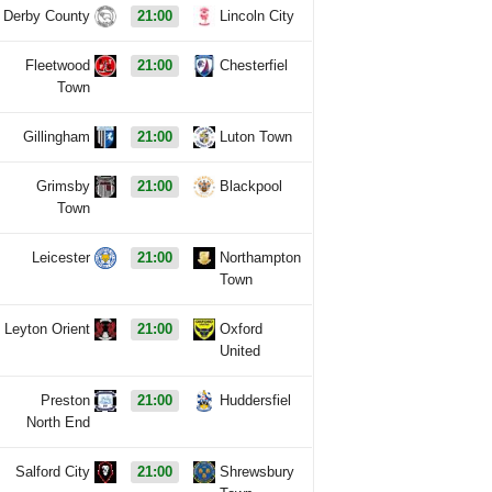
Derby County
21:00
Lincoln City
Fleetwood
21:00
Chesterfiel
Town
Gillingham
21:00
Luton Town
Grimsby
21:00
Blackpool
Town
Leicester
21:00
Northampton
Town
Leyton Orient
21:00
Oxford
United
Preston
21:00
Huddersfiel
North End
Salford City
21:00
Shrewsbury