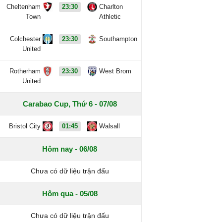
Cheltenham
23:30
Charlton
Town
Athletic
Colchester
23:30
Southampton
United
Rotherham
23:30
West Brom
United
Carabao Cup, Thứ 6 - 07/08
Bristol City
01:45
Walsall
Hôm nay - 06/08
Chưa có dữ liệu trận đấu
Hôm qua - 05/08
Chưa có dữ liệu trận đấu