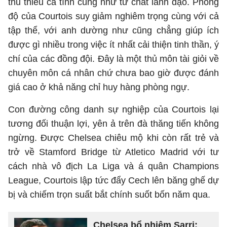
thủ thiếu cá tính cũng như tư chất lãnh đạo. Phong
độ của Courtois suy giảm nghiêm trọng cùng với cả
tập thể, với anh dường như cũng chẳng giúp ích
được gì nhiều trong việc ít nhất cải thiện tinh thần, ý
chí của các đồng đội. Đây là một thủ môn tài giỏi về
chuyên môn cá nhân chứ chưa bao giờ được đánh
giá cao ở khả năng chỉ huy hàng phòng ngự.
Con đường công danh sự nghiệp của Courtois lại
tương đối thuận lợi, yên ả trên đà thăng tiến không
ngừng. Được Chelsea chiêu mộ khi còn rất trẻ và
trở về Stamford Bridge từ Atletico Madrid với tư
cách nhà vô địch La Liga và á quân Champions
League, Courtois lập tức đẩy Cech lên băng ghế dự
bị và chiếm trọn suất bắt chính suốt bốn năm qua.
Chelsea bổ nhiệm Sarri: