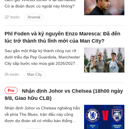
Có ai đoán được cú ngoặt này không?
22' trước
Arsenal
Phl Foden và kỷ nguyên Enzo Maresca: Đã đến
lúc trở thành thủ lĩnh mới của Man City?
Sau gần một thập kỷ thành công rực rỡ
dưới triều đại Pep Guardiola, Manchester
City sắp bước vào mùa giải 2026/2027
với sự thay đổi mang tính bước ngoặt
2h trước
Man City
trên băng ghế chỉ đạo.
Pro
Nhận định Johor vs Chelsea (18h00 ngày
9/8, Giao hữu CLB)
Nhận định Johor vs Chelsea nghiêng hẳn
về phía The Blues, trận đấu này cũng
được dự đoán sẽ có nhiều bàn thắng
được ghi.