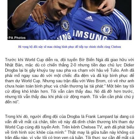
Hi vọng bộ đôi này sẽ mau chóng bình phục để tiếp tục chinh chiến cùng Chelsea
Trước khi World Cup diễn ra, đội tuyển Bờ Biển Ngà đã giao hữu với
Nhật Bản, mặc dù có chiến thắng 2-0 nhưng tiền đạo chủ lực Didier
Drogba lại bị gãy khuỷu tay sau pha va chạm với hậu vệ Tulio. Anh đã
phải mổ ngay sau đó với một chiếc đĩa đệm và đã kịp bình phục để
tham dự World Cup. Nhưng sau trận đấu với Wes Brom, có vẻ như anh
chưa hoàn toàn bình phục và chấn thương lại tái phát:” Một bên tay tôi
cử động khó khăn hơn. Tôi vẫn cảm thấy đau. Nó đã đỡ hơn trước,
nhưng tôi vẫn thấy đau khi phải cử động mạnh. Tôi vẫn cần phải chú ý
đến nó”.
Trong khi đó, người đồng đội của Drogba là Frank Lampard lại đang có
vấn đề về mắt cá chân, tiền vệ này đã dính chân thương khi tham dự
World Cup cùng đội tuyển Anh. Trên kênh Chelsea TV, anh đã phát biểu
về tình hình sức khỏe của mình:” Thật may là giữa tuần này không có
trận đấu nào, vì vậy tôi có trọn vẹn cả tuần. Tôi thực sự cần để mắt cá