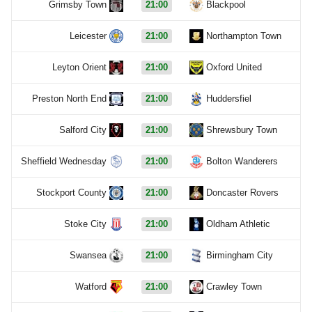
Grimsby Town
21:00
Blackpool
Leicester
21:00
Northampton Town
Leyton Orient
21:00
Oxford United
Preston North End
21:00
Huddersfiel
Salford City
21:00
Shrewsbury Town
Sheffield Wednesday
21:00
Bolton Wanderers
Stockport County
21:00
Doncaster Rovers
Stoke City
21:00
Oldham Athletic
Swansea
21:00
Birmingham City
Watford
21:00
Crawley Town