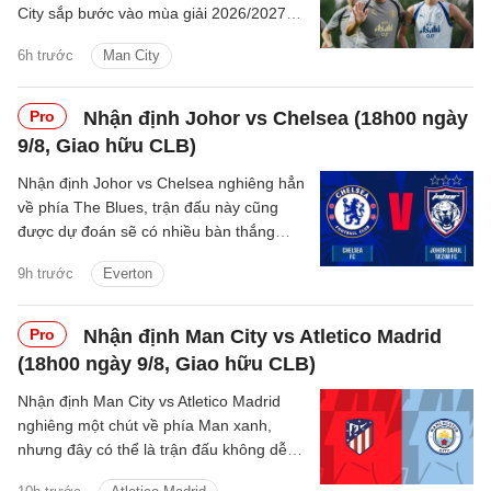
City sắp bước vào mùa giải 2026/2027
với sự thay đổi mang tính bước ngoặt
6h trước
Man City
trên băng ghế chỉ đạo.
Pro
Nhận định Johor vs Chelsea (18h00 ngày
9/8, Giao hữu CLB)
Nhận định Johor vs Chelsea nghiêng hẳn
về phía The Blues, trận đấu này cũng
được dự đoán sẽ có nhiều bàn thắng
được ghi.
9h trước
Everton
Pro
Nhận định Man City vs Atletico Madrid
(18h00 ngày 9/8, Giao hữu CLB)
Nhận định Man City vs Atletico Madrid
nghiêng một chút về phía Man xanh,
nhưng đây có thể là trận đấu không dễ
dàng với thầy trò Enzo Maresca.