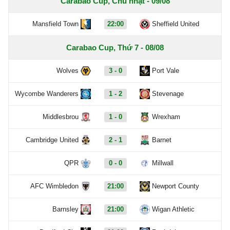
Carabao Cup, Chủ nhật - 09/08
Mansfield Town
22:00
Sheffield United
Carabao Cup, Thứ 7 - 08/08
Wolves
3 - 0
Port Vale
Wycombe Wanderers
1 - 2
Stevenage
Middlesbrou
1 - 0
Wrexham
Cambridge United
2 - 1
Barnet
QPR
0 - 0
Millwall
AFC Wimbledon
21:00
Newport County
Barnsley
21:00
Wigan Athletic