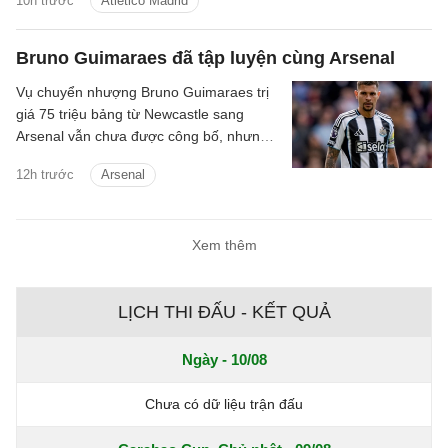
10h trước
Atletico Madrid
Bruno Guimaraes đã tập luyện cùng Arsenal
Vụ chuyển nhượng Bruno Guimaraes trị
giá 75 triệu bảng từ Newcastle sang
Arsenal vẫn chưa được công bố, nhưng
tiền vệ này đã tập luyện với Pháo thủ.
12h trước
Arsenal
Xem thêm
LỊCH THI ĐẤU - KẾT QUẢ
Ngày - 10/08
Chưa có dữ liệu trận đấu