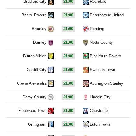
Bradford City
21:00
Rochdale
Bristol Rovers
21:00
Peterboroug United
Bromley
21:00
Reading
Burnley
21:00
Notts County
Burton Albion
21:00
Blackburn Rovers
Cardiff City
21:00
Swindon Town
Crewe Alexandra
21:00
Accrington Stanley
Derby County
21:00
Lincoln City
Fleetwood Town
21:00
Chesterfiel
Gillingham
21:00
Luton Town