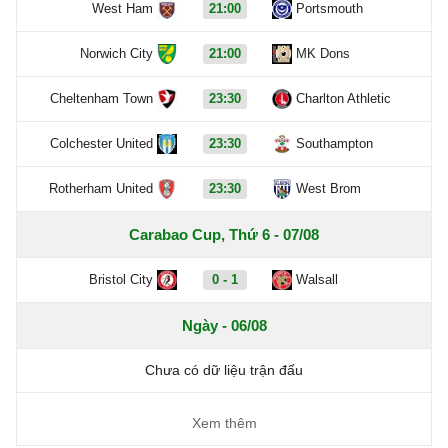
West Ham
21:00
Portsmouth
Norwich City
21:00
MK Dons
Cheltenham Town
23:30
Charlton Athletic
Colchester United
23:30
Southampton
Rotherham United
23:30
West Brom
Carabao Cup, Thứ 6 - 07/08
Bristol City
0 - 1
Walsall
Ngày - 06/08
Chưa có dữ liệu trận đấu
Xem thêm