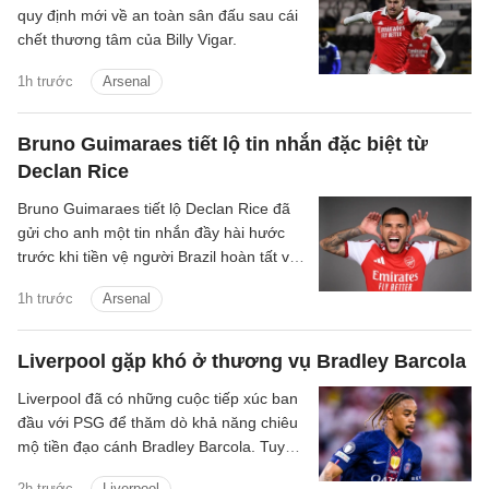
quy định mới về an toàn sân đấu sau cái
chết thương tâm của Billy Vigar.
1h trước
Arsenal
Bruno Guimaraes tiết lộ tin nhắn đặc biệt từ
Declan Rice
Bruno Guimaraes tiết lộ Declan Rice đã
gửi cho anh một tin nhắn đầy hài hước
trước khi tiền vệ người Brazil hoàn tất vụ
chuyển nhượng trị giá 75 triệu bảng tới
1h trước
Arsenal
Arsenal.
Liverpool gặp khó ở thương vụ Bradley Barcola
Liverpool đã có những cuộc tiếp xúc ban
đầu với PSG để thăm dò khả năng chiêu
mộ tiền đạo cánh Bradley Barcola. Tuy
nhiên, khoảng cách về mức định giá giữa
2h trước
Liverpool