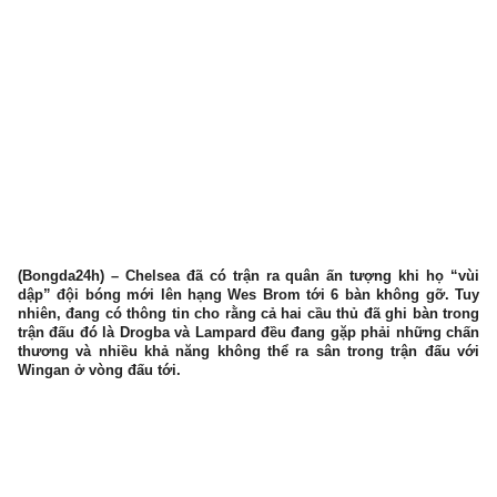
(Bongda24h) – Chelsea đã có trận ra quân ấn tượng khi họ “vùi
dập” đội bóng mới lên hạng Wes Brom tới 6 bàn không gỡ. Tuy
nhiên, đang có thông tin cho rằng cả hai cầu thủ đã ghi bàn trong
trận đấu đó là Drogba và Lampard đều đang gặp phải những chấn
thương và nhiều khả năng không thể ra sân trong trận đấu với
Wingan ở vòng đấu tới.