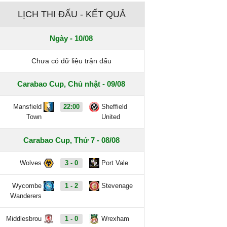
LỊCH THI ĐẤU - KẾT QUẢ
Ngày - 10/08
Chưa có dữ liệu trận đấu
Carabao Cup, Chủ nhật - 09/08
Mansfield
22:00
Sheffield
Town
United
Carabao Cup, Thứ 7 - 08/08
Wolves
3 - 0
Port Vale
Wycombe
1 - 2
Stevenage
Wanderers
Middlesbrou
1 - 0
Wrexham