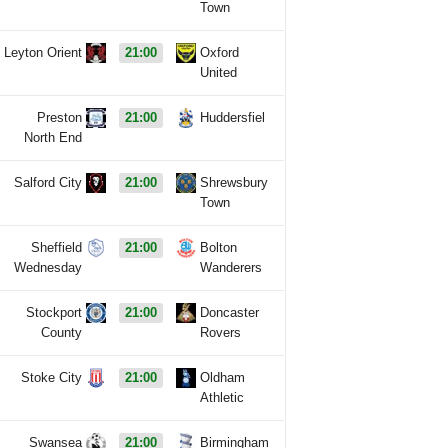
Town
Leyton Orient
21:00
Oxford
United
Preston
21:00
Huddersfiel
North End
Salford City
21:00
Shrewsbury
Town
Sheffield
21:00
Bolton
Wednesday
Wanderers
Stockport
21:00
Doncaster
County
Rovers
Stoke City
21:00
Oldham
Athletic
Swansea
21:00
Birmingham