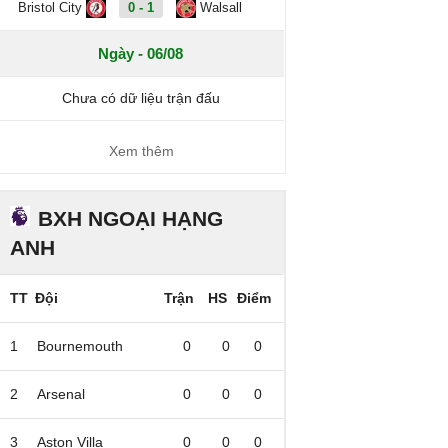
Bristol City
0 - 1
Walsall
Ngày - 06/08
Chưa có dữ liệu trận đấu
Xem thêm
BXH NGOẠI HẠNG
ANH
TT
Đội
Trận
HS
Điểm
1
Bournemouth
0
0
0
2
Arsenal
0
0
0
3
Aston Villa
0
0
0