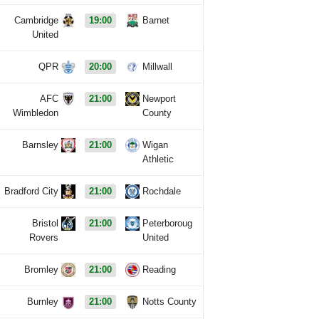
Cambridge
19:00
Barnet
United
QPR
20:00
Millwall
AFC
21:00
Newport
Wimbledon
County
Barnsley
21:00
Wigan
Athletic
Bradford City
21:00
Rochdale
Bristol
21:00
Peterboroug
Rovers
United
Bromley
21:00
Reading
Burnley
21:00
Notts County