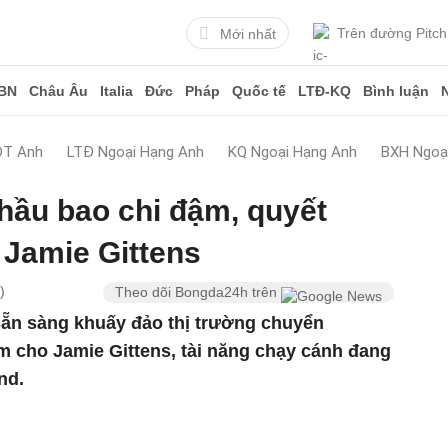
Trên đường Pitch
Mới nhất
BN
Châu Âu
Italia
Đức
Pháp
Quốc tế
LTĐ-KQ
Bình luận
ĐT Anh
LTĐ Ngoại Hạng Anh
KQ Ngoại Hạng Anh
BXH Ngoạ
hầu bao chi đậm, quyết
 Jamie Gittens
)
Theo dõi Bongda24h trên
sẵn sàng khuấy đảo thị trường chuyển
 cho Jamie Gittens, tài năng chạy cánh đang
nd.