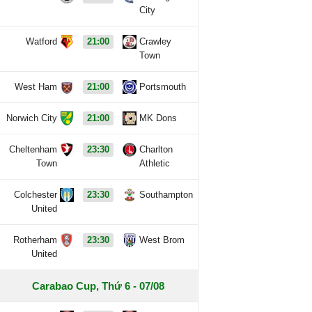
City
Watford
21:00
Crawley
Town
West Ham
21:00
Portsmouth
Norwich City
21:00
MK Dons
Cheltenham
23:30
Charlton
Town
Athletic
Colchester
23:30
Southampton
United
Rotherham
23:30
West Brom
United
Carabao Cup, Thứ 6 - 07/08