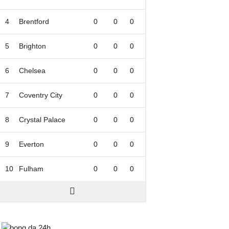
4
Brentford
0
0
0
5
Brighton
0
0
0
6
Chelsea
0
0
0
7
Coventry City
0
0
0
8
Crystal Palace
0
0
0
9
Everton
0
0
0
10
Fulham
0
0
0