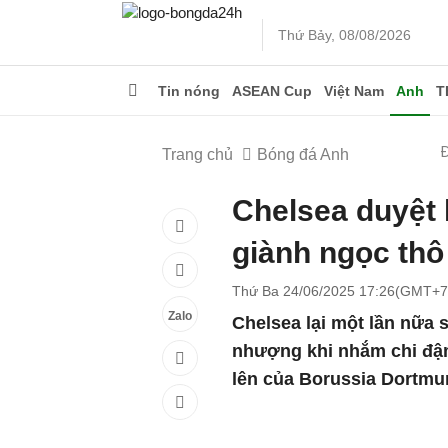
Thứ Bảy, 08/08/2026
Tin nóng
ASEAN Cup
Việt Nam
Anh
T
Trang chủ
Bóng đá Anh
Chelsea duyệt 
giành ngọc thô
Thứ Ba 24/06/2025 17:26(GMT+7
Zalo
Chelsea lại một lần nữa 
nhượng khi nhắm chi đậm
lên của Borussia Dortmu