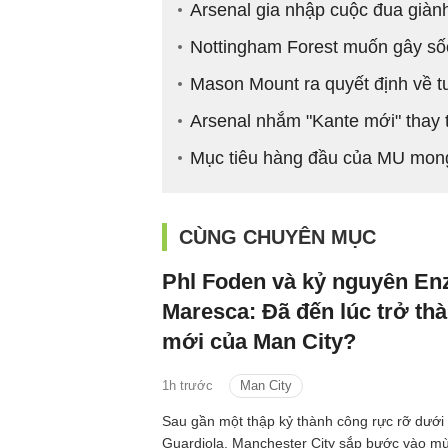
Arsenal gia nhập cuộc đua giàn
Nottingham Forest muốn gây số
Mason Mount ra quyết định về t
Arsenal nhắm "Kante mới" thay
Mục tiêu hàng đầu của MU mon
CÙNG CHUYÊN MỤC
Phl Foden và kỷ nguyên En
Maresca: Đã đến lúc trở thà
mới của Man City?
1h trước
Man City
Sau gần một thập kỷ thành công rực rỡ dưới 
Guardiola, Manchester City sắp bước vào mù