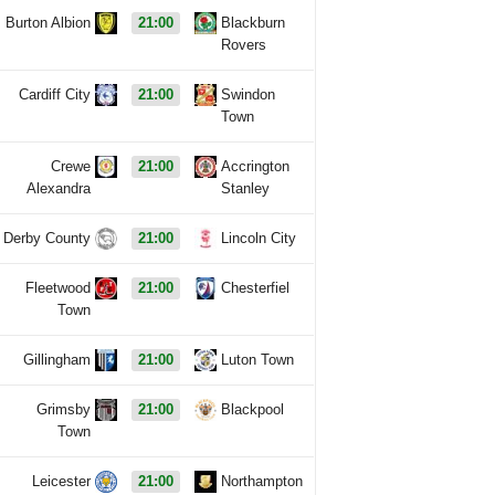
Burton Albion
21:00
Blackburn
Rovers
Cardiff City
21:00
Swindon
Town
Crewe
21:00
Accrington
Alexandra
Stanley
Derby County
21:00
Lincoln City
Fleetwood
21:00
Chesterfiel
Town
Gillingham
21:00
Luton Town
Grimsby
21:00
Blackpool
Town
Leicester
21:00
Northampton