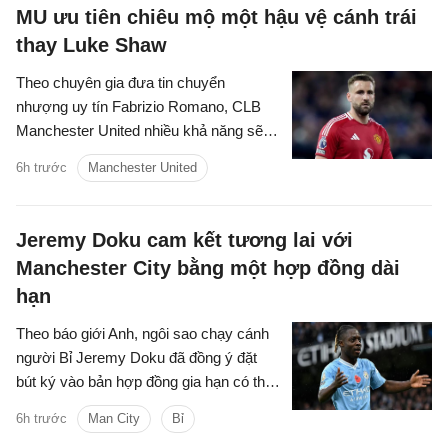
MU ưu tiên chiêu mộ một hậu vệ cánh trái
thay Luke Shaw
Theo chuyên gia đưa tin chuyển
nhượng uy tín Fabrizio Romano, CLB
Manchester United nhiều khả năng sẽ
biến việc chiêu mộ một hậu vệ cánh trái
6h trước
Manchester United
thành mục tiêu trọng tâm tiếp theo trên
thị trường chuyển nhượng hè năm nay.
Jeremy Doku cam kết tương lai với
Manchester City bằng một hợp đồng dài
hạn
Theo báo giới Anh, ngôi sao chạy cánh
người Bỉ Jeremy Doku đã đồng ý đặt
bút ký vào bản hợp đồng gia hạn có thời
hạn 5 năm với Manchester City.
6h trước
Man City
Bỉ