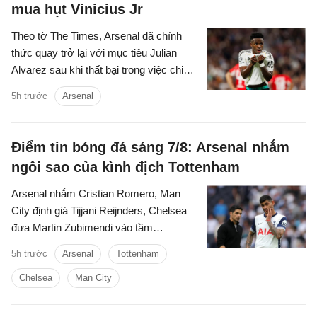
mua hụt Vinicius Jr
Theo tờ The Times, Arsenal đã chính
thức quay trở lại với mục tiêu Julian
Alvarez sau khi thất bại trong việc chiêu
mộ Vinicius Jr từ Real.
5h trước
Arsenal
Điểm tin bóng đá sáng 7/8: Arsenal nhắm
ngôi sao của kình địch Tottenham
Arsenal nhắm Cristian Romero, Man
City định giá Tijjani Reijnders, Chelsea
đưa Martin Zubimendi vào tầm
ngắm,...là những tin tức bóng đá nổi bật
5h trước
Arsenal
Tottenham
trong Điểm tin bóng đá sáng 31/7.
Chelsea
Man City