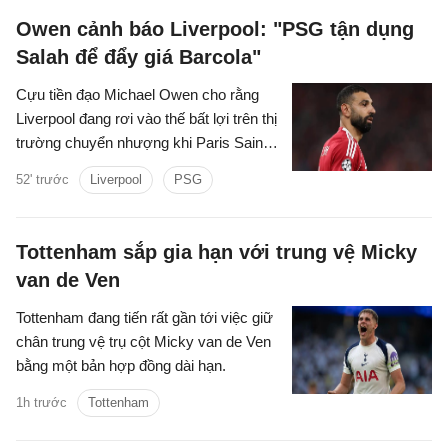
Owen cảnh báo Liverpool: "PSG tận dụng
Salah để đẩy giá Barcola"
Cựu tiền đạo Michael Owen cho rằng
Liverpool đang rơi vào thế bất lợi trên thị
trường chuyển nhượng khi Paris Saint-
Germain tận dụng nhu cầu cấp thiết tìm
52' trước
Liverpool
PSG
người thay Mohamed Salah để đẩy giá
Bradley Barcola lên mức rất cao.
Tottenham sắp gia hạn với trung vệ Micky
van de Ven
Tottenham đang tiến rất gần tới việc giữ
chân trung vệ trụ cột Micky van de Ven
bằng một bản hợp đồng dài hạn.
1h trước
Tottenham