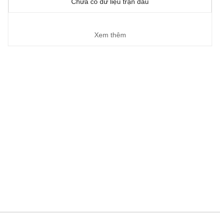
Chưa có dữ liệu trận đấu
Xem thêm