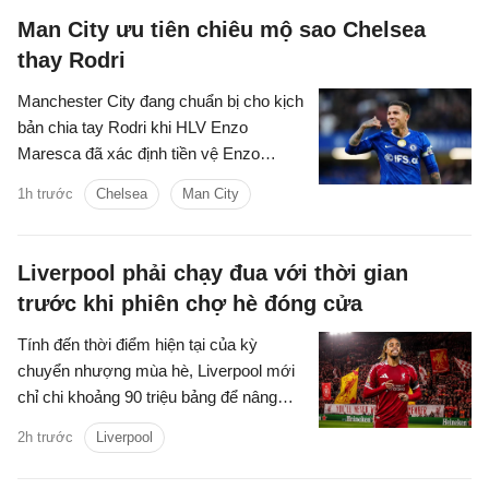
Man City ưu tiên chiêu mộ sao Chelsea
thay Rodri
Manchester City đang chuẩn bị cho kịch
bản chia tay Rodri khi HLV Enzo
Maresca đã xác định tiền vệ Enzo
Fernandez của Chelsea là mục tiêu ưu
1h trước
Chelsea
Man City
tiên để thay thế ngôi sao người Tây Ban
Nha.
Liverpool phải chạy đua với thời gian
trước khi phiên chợ hè đóng cửa
Tính đến thời điểm hiện tại của kỳ
chuyển nhượng mùa hè, Liverpool mới
chỉ chi khoảng 90 triệu bảng để nâng
cấp lực lượng, với hai tân binh là trung
2h trước
Liverpool
vệ Jeremy Jacquet và cầu thủ chạy
cánh Victor Munoz.