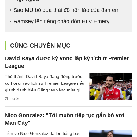
Sao MU bỏ qua thái độ hỗn láo của đàn em
Ramsey lên tiếng chào đón HLV Emery
CÙNG CHUYÊN MỤC
David Raya được kỳ vọng lập kỳ tích ở Premier
League
Thủ thành David Raya đang đứng trước
cơ hội đi vào lịch sử Premier League nếu
giành danh hiệu Găng tay vàng mùa giải
2026/27.
2h trước
Nico Gonzalez: "Tôi muốn tiếp tục gắn bó với
Man City"
Tiền vệ Nico Gonzalez đã lên tiếng bác