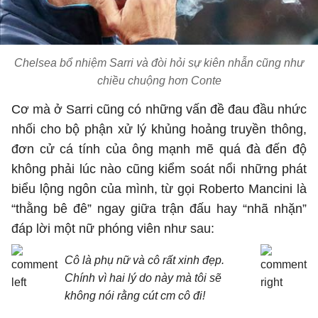
Chelsea bổ nhiệm Sarri và đòi hỏi sự kiên nhẫn cũng như
chiều chuộng hơn Conte
Cơ mà ở Sarri cũng có những vấn đề đau đầu nhức
nhối cho bộ phận xử lý khủng hoảng truyền thông,
đơn cử cá tính của ông mạnh mẽ quá đà đến độ
không phải lúc nào cũng kiểm soát nổi những phát
biểu lộng ngôn của mình, từ gọi Roberto Mancini là
“thằng bê đê” ngay giữa trận đấu hay “nhã nhặn”
đáp lời một nữ phóng viên như sau:
Cô là phụ nữ và cô rất xinh đẹp.
Chính vì hai lý do này mà tôi sẽ
không nói rằng cút cm cô đi!