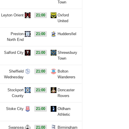
Town
Leyton Orient
21:00
Oxford
United
Preston
21:00
Huddersfiel
North End
Salford City
21:00
Shrewsbury
Town
Sheffield
21:00
Bolton
Wednesday
Wanderers
Stockport
21:00
Doncaster
County
Rovers
Stoke City
21:00
Oldham
Athletic
Swansea
21:00
Birmingham