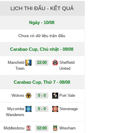
LỊCH THI ĐẤU - KẾT QUẢ
Ngày - 10/08
Chưa có dữ liệu trận đấu
Carabao Cup, Chủ nhật - 09/08
Mansfield
22:00
Sheffield
Town
United
Carabao Cup, Thứ 7 - 08/08
Wolves
0 - 0
Port Vale
Wycombe
0 - 0
Stevenage
Wanderers
Middlesbrou
02:00
Wrexham