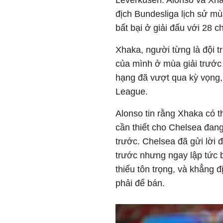
Leverkusen. Alonso và Xh
địch Bundesliga lịch sử mù
bất bại ở giải đấu với 28 c
Xhaka, người từng là đội t
của mình ở mùa giải trước
hạng đã vượt qua kỳ vọng,
League.
Alonso tin rằng Xhaka có t
cần thiết cho Chelsea đang
trước. Chelsea đã gửi lời đ
trước nhưng ngay lập tức b
thiếu tôn trọng, và khẳng đ
phải để bán.