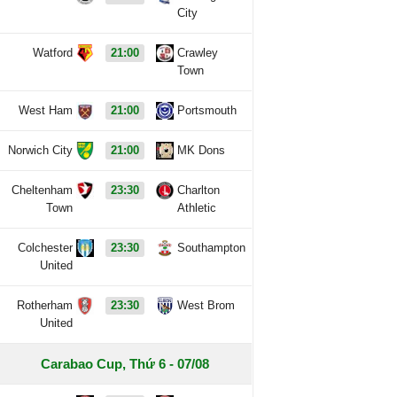
City
Watford
21:00
Crawley
Town
West Ham
21:00
Portsmouth
Norwich City
21:00
MK Dons
Cheltenham
23:30
Charlton
Town
Athletic
Colchester
23:30
Southampton
United
Rotherham
23:30
West Brom
United
Carabao Cup, Thứ 6 - 07/08