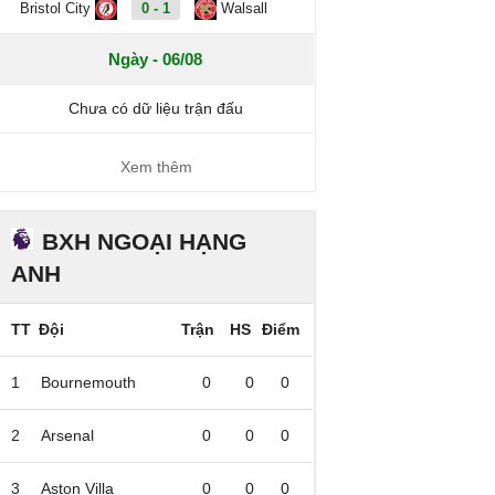
Bristol City
0 - 1
Walsall
Ngày - 06/08
Chưa có dữ liệu trận đấu
Xem thêm
BXH NGOẠI HẠNG
ANH
TT
Đội
Trận
HS
Điểm
1
Bournemouth
0
0
0
2
Arsenal
0
0
0
3
Aston Villa
0
0
0