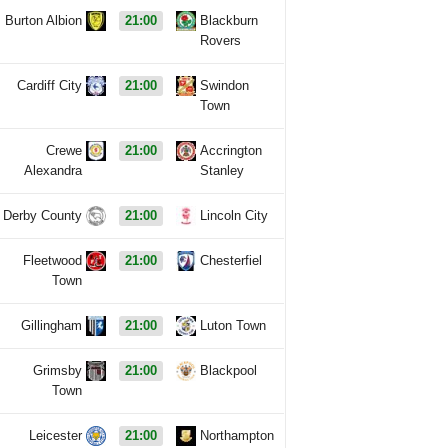
Burton Albion
21:00
Blackburn
Rovers
Cardiff City
21:00
Swindon
Town
Crewe
21:00
Accrington
Alexandra
Stanley
Derby County
21:00
Lincoln City
Fleetwood
21:00
Chesterfiel
Town
Gillingham
21:00
Luton Town
Grimsby
21:00
Blackpool
Town
Leicester
21:00
Northampton