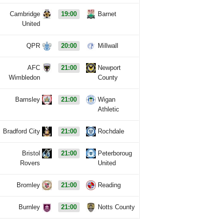
Cambridge
19:00
Barnet
United
QPR
20:00
Millwall
AFC
21:00
Newport
Wimbledon
County
Barnsley
21:00
Wigan
Athletic
Bradford City
21:00
Rochdale
Bristol
21:00
Peterboroug
Rovers
United
Bromley
21:00
Reading
Burnley
21:00
Notts County