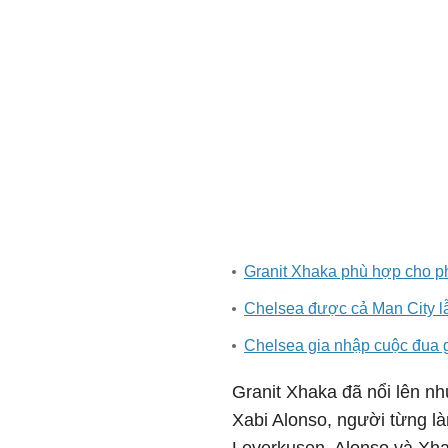
Granit Xhaka phù hợp cho p
Chelsea được cả Man City l
Chelsea gia nhập cuộc đua g
Granit Xhaka đã nổi lên n
Xabi Alonso, người từng là