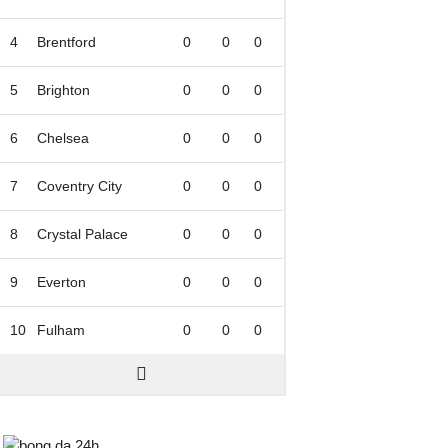
4
Brentford
0
0
0
5
Brighton
0
0
0
6
Chelsea
0
0
0
7
Coventry City
0
0
0
8
Crystal Palace
0
0
0
9
Everton
0
0
0
10
Fulham
0
0
0