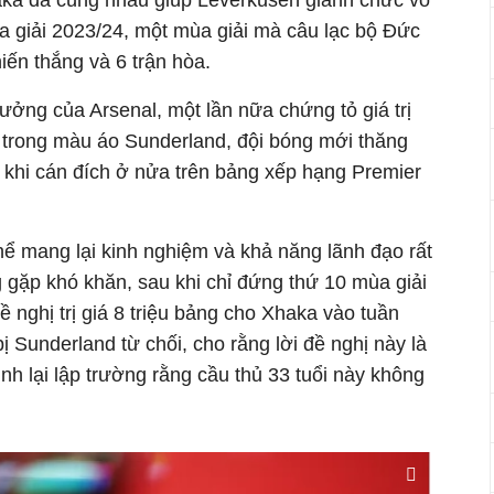
aka đã cùng nhau giúp Leverkusen giành chức vô
a giải 2023/24, một mùa giải mà câu lạc bộ Đức
hiến thắng và 6 trận hòa.
rưởng của Arsenal, một lần nữa chứng tỏ giá trị
 trong màu áo Sunderland, đội bóng mới thăng
 khi cán đích ở nửa trên bảng xếp hạng Premier
hể mang lại kinh nghiệm và khả năng lãnh đạo rất
 gặp khó khăn, sau khi chỉ đứng thứ 10 mùa giải
ề nghị trị giá 8 triệu bảng cho Xhaka vào tuần
ị Sunderland từ chối, cho rằng lời đề nghị này là
ịnh lại lập trường rằng cầu thủ 33 tuổi này không