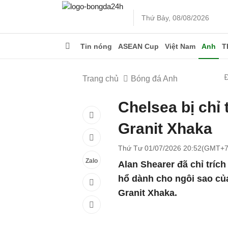
Thứ Bảy, 08/08/2026
Tin nóng
ASEAN Cup
Việt Nam
Anh
T
Trang chủ
Bóng đá Anh
Chelsea bị chỉ 
Granit Xhaka
Thứ Tư 01/07/2026 20:52(GMT+7
Zalo
Alan Shearer đã chỉ trích
hổ dành cho ngôi sao củ
Granit Xhaka.