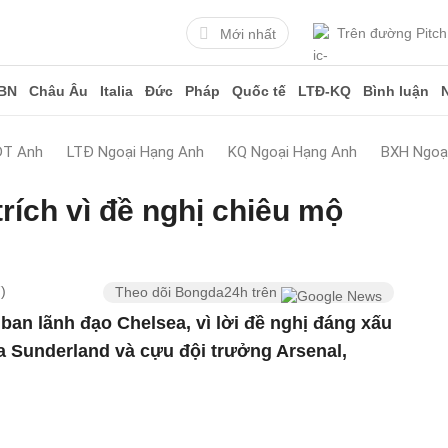
Trên đường Pitch
Mới nhất
BN
Châu Âu
Italia
Đức
Pháp
Quốc tế
LTĐ-KQ
Bình luận
ĐT Anh
LTĐ Ngoại Hạng Anh
KQ Ngoại Hạng Anh
BXH Ngoạ
trích vì đề nghị chiêu mộ
)
Theo dõi Bongda24h trên
 ban lãnh đạo Chelsea, vì lời đề nghị đáng xấu
a Sunderland và cựu đội trưởng Arsenal,