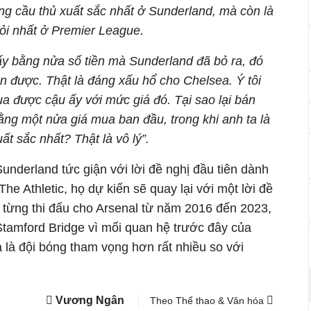
ng cầu thủ xuất sắc nhất ở Sunderland, mà còn là
iỏi nhất ở Premier League.
y bằng nửa số tiền mà Sunderland đã bỏ ra, đó
n được. Thật là đáng xấu hổ cho Chelsea. Ý tôi
ua được cậu ấy với mức giá đó. Tại sao lại bán
ằng một nửa giá mua ban đầu, trong khi anh ta là
t sắc nhất? Thật là vô lý”.
nderland tức giận với lời đề nghị đầu tiên dành
he Athletic, họ dự kiến sẽ quay lại với một lời đề
i từng thi đấu cho Arsenal từ năm 2016 đến 2023,
tamford Bridge vì mối quan hệ trước đây của
 là đội bóng tham vọng hơn rất nhiều so với
Vương Ngân
Theo Thể thao & Văn hóa