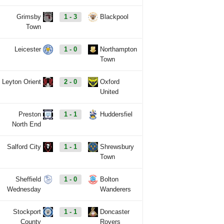
Grimsby
1 - 3
Blackpool
Town
Leicester
1 - 0
Northampton
Town
Leyton Orient
2 - 0
Oxford
United
Preston
1 - 1
Huddersfiel
North End
Salford City
1 - 1
Shrewsbury
Town
Sheffield
1 - 0
Bolton
Wednesday
Wanderers
Stockport
1 - 1
Doncaster
County
Rovers