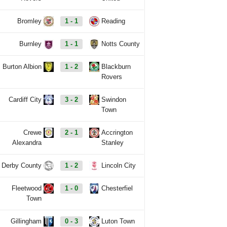
Bromley
1 - 1
Reading
Burnley
1 - 1
Notts County
Burton Albion
1 - 2
Blackburn
Rovers
Cardiff City
3 - 2
Swindon
Town
Crewe
2 - 1
Accrington
Alexandra
Stanley
Derby County
1 - 2
Lincoln City
Fleetwood
1 - 0
Chesterfiel
Town
Gillingham
0 - 3
Luton Town