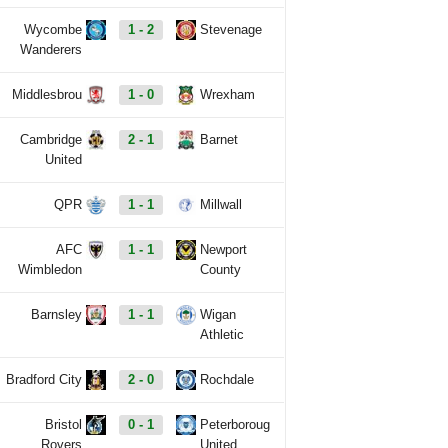
Wycombe
1 - 2
Stevenage
Wanderers
Middlesbrou
1 - 0
Wrexham
Cambridge
2 - 1
Barnet
United
QPR
1 - 1
Millwall
AFC
1 - 1
Newport
Wimbledon
County
Barnsley
1 - 1
Wigan
Athletic
Bradford City
2 - 0
Rochdale
Bristol
0 - 1
Peterboroug
Rovers
United