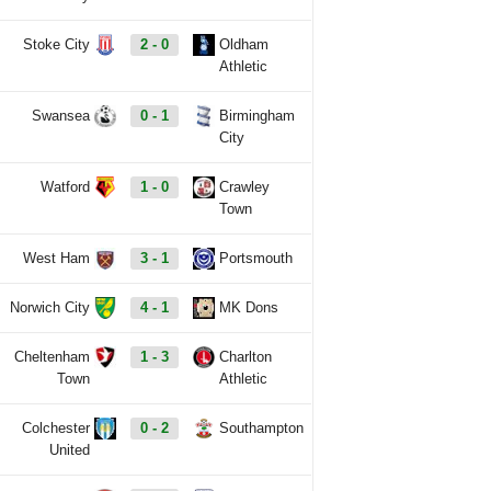
Stoke City
2 - 0
Oldham
Athletic
Swansea
0 - 1
Birmingham
City
Watford
1 - 0
Crawley
Town
West Ham
3 - 1
Portsmouth
Norwich City
4 - 1
MK Dons
Cheltenham
1 - 3
Charlton
Town
Athletic
Colchester
0 - 2
Southampton
United