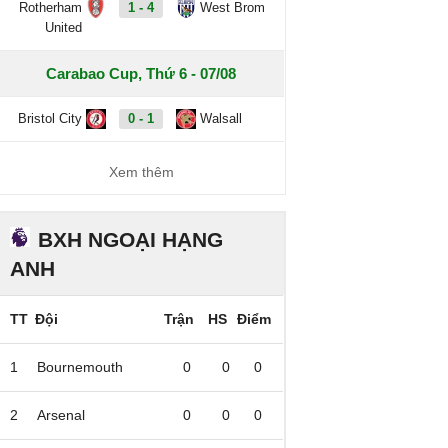
Rotherham
1 - 4
West Brom
United
Carabao Cup, Thứ 6 - 07/08
Bristol City
0 - 1
Walsall
Xem thêm
BXH NGOẠI HẠNG
ANH
TT
Đội
Trận
HS
Điểm
1
Bournemouth
0
0
0
2
Arsenal
0
0
0