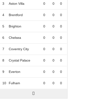
3
Aston Villa
0
0
0
4
Brentford
0
0
0
5
Brighton
0
0
0
6
Chelsea
0
0
0
7
Coventry City
0
0
0
8
Crystal Palace
0
0
0
9
Everton
0
0
0
10
Fulham
0
0
0