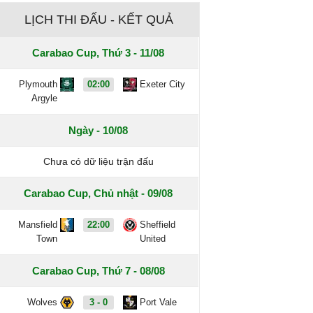
LỊCH THI ĐẤU - KẾT QUẢ
Carabao Cup, Thứ 3 - 11/08
Plymouth
02:00
Exeter City
Argyle
Ngày - 10/08
Chưa có dữ liệu trận đấu
Carabao Cup, Chủ nhật - 09/08
Mansfield
22:00
Sheffield
Town
United
Carabao Cup, Thứ 7 - 08/08
Wolves
3 - 0
Port Vale