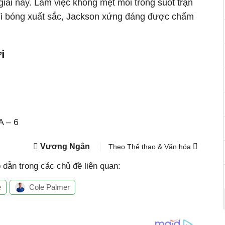
iải này. Làm việc không mệt mỏi trong suốt trận
đi bóng xuất sắc, Jackson xứng đáng được chấm
i
 – 6
Vương Ngân
Theo Thể thao & Văn hóa
dẫn trong các chủ đề liên quan:
e
Cole Palmer