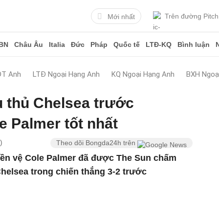
Trên đường Pitch
Mới nhất
BN
Châu Âu
Italia
Đức
Pháp
Quốc tế
LTĐ-KQ
Bình luận
ĐT Anh
LTĐ Ngoại Hạng Anh
KQ Ngoại Hạng Anh
BXH Ngoạ
 thủ Chelsea trước
e Palmer tốt nhất
)
Theo dõi Bongda24h trên
 tiền vệ Cole Palmer đã được The Sun chấm
helsea trong chiến thắng 3-2 trước