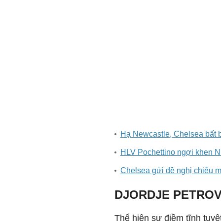
Hạ Newcastle, Chelsea bất b
HLV Pochettino ngợi khen N
Chelsea gửi đề nghị chiêu 
DJORDJE PETROVI
Thể hiện sự điềm tĩnh tuyệt