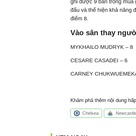
ghi được 9 bàn trong mùa g
đấu và thể hiện khả năng 
điểm 8.
Vào sân thay ngườ
MYKHAILO MUDRYK – 8
CESARE CASADEI – 6
CARNEY CHUKWUEMEKA
Khám phá thêm nội dung hấp 
Chelsea
Newcastl