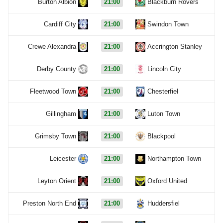
Burton Albion
21:00
Blackburn Rovers
Cardiff City
21:00
Swindon Town
Crewe Alexandra
21:00
Accrington Stanley
Derby County
21:00
Lincoln City
Fleetwood Town
21:00
Chesterfiel
Gillingham
21:00
Luton Town
Grimsby Town
21:00
Blackpool
Leicester
21:00
Northampton Town
Leyton Orient
21:00
Oxford United
Preston North End
21:00
Huddersfiel