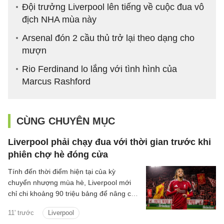
Đội trưởng Liverpool lên tiếng về cuộc đua vô
địch NHA mùa này
Arsenal đón 2 cầu thủ trở lại theo dạng cho
mượn
Rio Ferdinand lo lắng với tình hình của
Marcus Rashford
CÙNG CHUYÊN MỤC
Liverpool phải chạy đua với thời gian trước khi
phiên chợ hè đóng cửa
Tính đến thời điểm hiện tại của kỳ
chuyển nhượng mùa hè, Liverpool mới
chỉ chi khoảng 90 triệu bảng để nâng cấp
lực lượng, với hai tân binh là trung vệ
11' trước
Liverpool
Jeremy Jacquet và cầu thủ chạy cánh