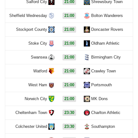
Salford City
21:00
Shrewsbury Town
Sheffield Wednesday
21:00
Bolton Wanderers
Stockport County
21:00
Doncaster Rovers
Stoke City
21:00
Oldham Athletic
Swansea
21:00
Birmingham City
Watford
21:00
Crawley Town
West Ham
21:00
Portsmouth
Norwich City
21:00
MK Dons
Cheltenham Town
23:30
Charlton Athletic
Colchester United
23:30
Southampton