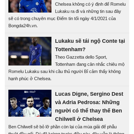
Chelsea không có ý định để Romelu
Lukaku ra đi và những tin sau đây
sẽ có trong chuyên mục Điểm tin tối ngày 4/1/2021 của
Bongda24h.vn.
Lukaku sẽ tái ngộ Conte tại
Tottenham?
Theo Gazzetta dello Sport,
Tottenham đang cân nhắc chiêu mộ
Romelu Lukaku sau khi cầu thủ người Bỉ cảm thấy không
hạnh phúc ở Chelsea.
Lucas Digne, Sergino Dest
và Adria Pedrosa: Những
người có thể thay thế Ben
Chilwell ở Chelsea
Ben Chilwell sẽ bỏ lỡ phần còn lại của mùa giải để phẫu
thuật đầu gối. Dù đã lường trước điều này, đây vẫn là thông