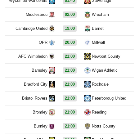
Wycombe Wanderers
01:45
Stevenage
Middlesbrou
02:00
Wrexham
Cambridge United
19:00
Barnet
QPR
20:00
Millwall
AFC Wimbledon
21:00
Newport County
Barnsley
21:00
Wigan Athletic
Bradford City
21:00
Rochdale
Bristol Rovers
21:00
Peterboroug United
Bromley
21:00
Reading
Burnley
21:00
Notts County