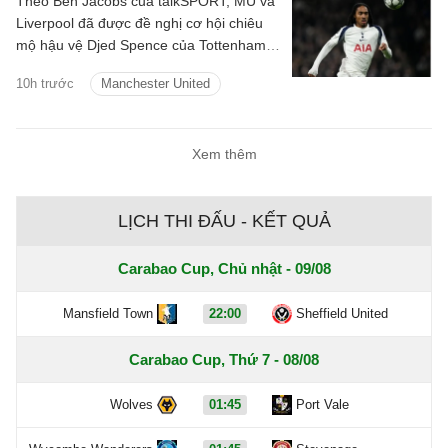
Theo Ben Jacobs của talkSPORT, MU và
Liverpool đã được đề nghị cơ hội chiêu
mộ hậu vệ Djed Spence của Tottenham
Hotspur.
10h trước
Manchester United
Xem thêm
LỊCH THI ĐẤU - KẾT QUẢ
Carabao Cup, Chủ nhật - 09/08
Mansfield Town
22:00
Sheffield United
Carabao Cup, Thứ 7 - 08/08
Wolves
01:45
Port Vale