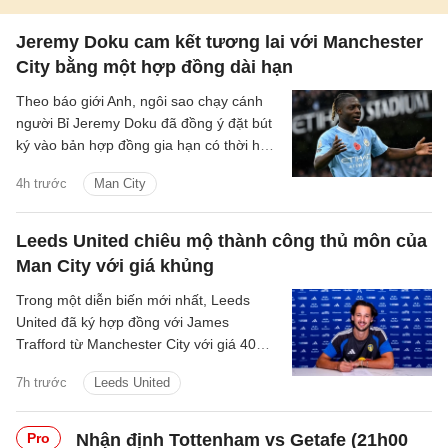
Jeremy Doku cam kết tương lai với Manchester
City bằng một hợp đồng dài hạn
Theo báo giới Anh, ngôi sao chạy cánh
người Bỉ Jeremy Doku đã đồng ý đặt bút
ký vào bản hợp đồng gia hạn có thời hạn
5 năm với Manchester City.
4h trước
Man City
Leeds United chiêu mộ thành công thủ môn của
Man City với giá khủng
Trong một diễn biến mới nhất, Leeds
United đã ký hợp đồng với James
Trafford từ Manchester City với giá 40
triệu bảng cộng thêm các khoản phí bổ
7h trước
Leeds United
sung.
Pro
Nhận định Tottenham vs Getafe (21h00