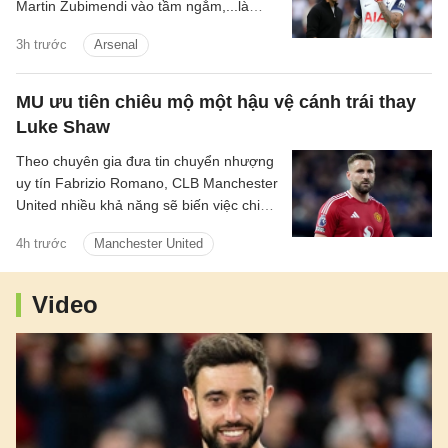
Martin Zubimendi vào tầm ngắm,...là
những tin tức bóng đá nổi bật trong Điểm
3h trước
Arsenal
tin bóng đá sáng 31/7.
MU ưu tiên chiêu mộ một hậu vệ cánh trái thay
Luke Shaw
Theo chuyên gia đưa tin chuyển nhượng
uy tín Fabrizio Romano, CLB Manchester
United nhiều khả năng sẽ biến việc chiêu
mộ một hậu vệ cánh trái thành mục tiêu
4h trước
Manchester United
trọng tâm tiếp theo trên thị trường
chuyển nhượng hè năm nay.
Video