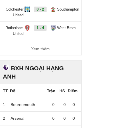
Colchester
0 - 2
Southampton
United
Rotherham
1 - 4
West Brom
United
Xem thêm
BXH NGOẠI HẠNG
ANH
TT
Đội
Trận
HS
Điểm
1
Bournemouth
0
0
0
2
Arsenal
0
0
0