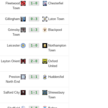
Fleetwood
1 - 0
Chesterfiel
Town
Gillingham
0 - 3
Luton Town
Grimsby
1 - 3
Blackpool
Town
Leicester
1 - 0
Northampton
Town
Leyton Orient
2 - 0
Oxford
United
Preston
1 - 1
Huddersfiel
North End
Salford City
1 - 1
Shrewsbury
Town