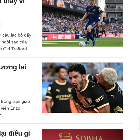
 thay vì
i câu lạc bộ đẩy
 ngôi sao của
 Old Trafford.
ương lai
trong trận giao
 viên Enzo
h.
i điều gì