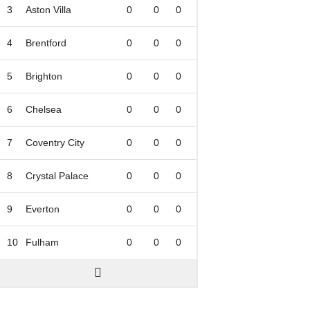
3
Aston Villa
0
0
0
4
Brentford
0
0
0
5
Brighton
0
0
0
6
Chelsea
0
0
0
7
Coventry City
0
0
0
8
Crystal Palace
0
0
0
9
Everton
0
0
0
10
Fulham
0
0
0