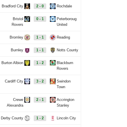
Bradford City
2 - 0
Rochdale
Bristol
0 - 1
Peterboroug
Rovers
United
Bromley
1 - 1
Reading
Burnley
1 - 1
Notts County
Burton Albion
1 - 2
Blackburn
Rovers
Cardiff City
3 - 2
Swindon
Town
Crewe
2 - 1
Accrington
Alexandra
Stanley
Derby County
1 - 2
Lincoln City