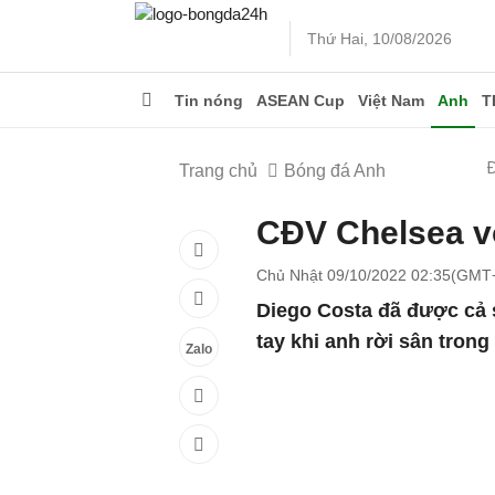
Thứ Hai, 10/08/2026
Tin nóng
ASEAN Cup
Việt Nam
Anh
T
Trang chủ
Bóng đá Anh
CĐV Chelsea vỗ
Chủ Nhật 09/10/2022 02:35(GMT
Diego Costa đã được cả 
tay khi anh rời sân tron
Zalo