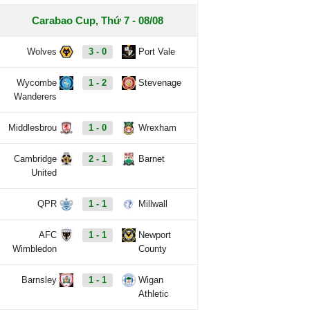
Carabao Cup, Thứ 7 - 08/08
Wolves
3 - 0
Port Vale
Wycombe
1 - 2
Stevenage
Wanderers
Middlesbrou
1 - 0
Wrexham
Cambridge
2 - 1
Barnet
United
QPR
1 - 1
Millwall
AFC
1 - 1
Newport
Wimbledon
County
Barnsley
1 - 1
Wigan
Athletic