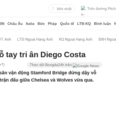
Trên đường Pitch
Mới nhất
BN
Châu Âu
Italia
Đức
Pháp
Quốc tế
LTĐ-KQ
Bình luận
ĐT Anh
LTĐ Ngoại Hạng Anh
KQ Ngoại Hạng Anh
BXH Ngoạ
 tay tri ân Diego Costa
+7)
Theo dõi Bongda24h trên
sân vận động Stamford Bridge đứng dậy vỗ
g trận đấu giữa Chelsea và Wolves vừa qua.