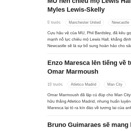
MU nên chiêu mộ Lewis Hall
Myles Lewis-Skelly
5' trước
Manchester United
Newcastle
Cựu hậu vệ của MU, Phil Bardsley, đã kêu gọ
mạnh nỗ lực chiêu mộ Lewis Hall, khẳng định
Newcastle sẽ là sự bổ sung hoàn hảo cho sân
Enzo Maresca lên tiếng về t
Omar Marmoush
15' trước
Atletico Madrid
Man City
Omar Marmoush đã lập cú đúp cho Man City 
hữu thắng Atletico Madrid, nhưng huấn luyện
Maresca lại tỏ ra kín đáo về tương lai của an
Bruno Guimaraes sẽ mang lạ