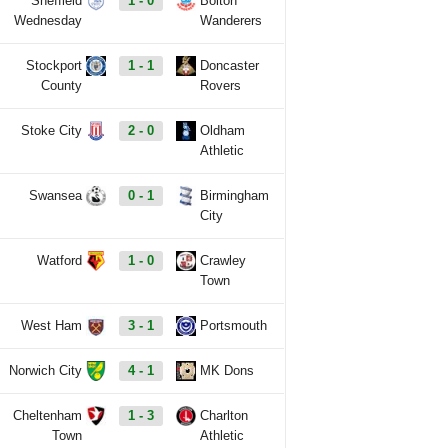
Sheffield
1 - 0
Bolton
Wednesday
Wanderers
Stockport
1 - 1
Doncaster
County
Rovers
Stoke City
2 - 0
Oldham
Athletic
Swansea
0 - 1
Birmingham
City
Watford
1 - 0
Crawley
Town
West Ham
3 - 1
Portsmouth
Norwich City
4 - 1
MK Dons
Cheltenham
1 - 3
Charlton
Town
Athletic