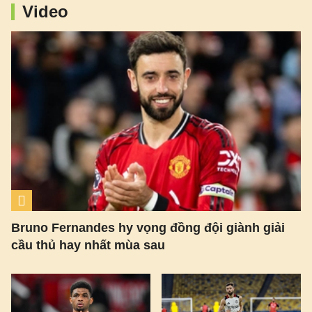
Video
Bruno Fernandes hy vọng đồng đội giành giải
cầu thủ hay nhất mùa sau