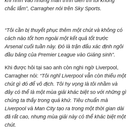
khi nhìn vào những màn trình diễn thì tôi không
chắc lắm”, Carragher nói trên Sky Sports.
“Tôi cần bị thuyết phục thêm một chút và không có
cách nào tốt hơn ngoài một kết quả tốt trước
Arsenal cuối tuần này. Đó là trận đấu xác định ngôi
đầu bảng của Premier League vào Giáng sinh”.
Khi được hỏi tại sao anh còn nghi ngờ Liverpool,
Carragher nói:
“Tôi nghĩ Liverpool vẫn còn thiếu một
chút gì đó để vô địch. Tôi hy vọng là tôi nhầm và
đây có thể là một mùa giải khác biệt so với những gì
chúng ta thấy trong quá khứ. Tiêu chuẩn mà
Liverpool và Man City tạo ra trong một thời gian dài
đã rất cao, nhưng mùa giải này có thể khác biệt một
chút.