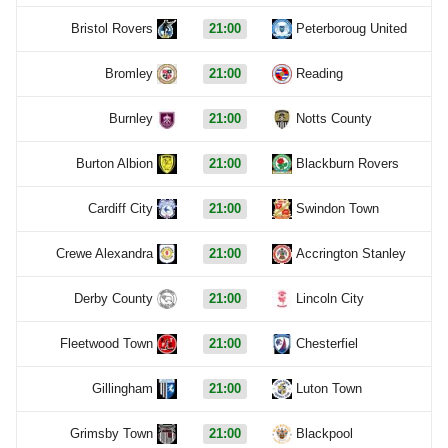
Bristol Rovers
21:00
Peterboroug United
Bromley
21:00
Reading
Burnley
21:00
Notts County
Burton Albion
21:00
Blackburn Rovers
Cardiff City
21:00
Swindon Town
Crewe Alexandra
21:00
Accrington Stanley
Derby County
21:00
Lincoln City
Fleetwood Town
21:00
Chesterfiel
Gillingham
21:00
Luton Town
Grimsby Town
21:00
Blackpool