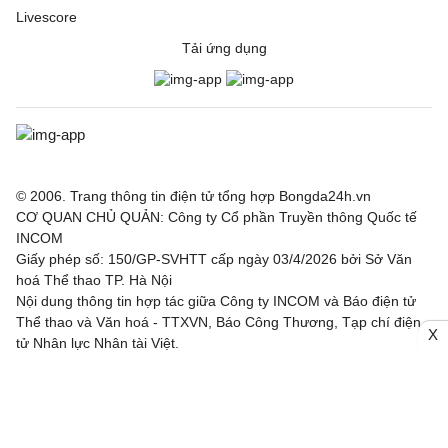
Livescore
Tải ứng dụng
© 2006. Trang thông tin điện tử tổng hợp Bongda24h.vn
CƠ QUAN CHỦ QUẢN: Công ty Cổ phần Truyền thông Quốc tế
INCOM
Giấy phép số: 150/GP-SVHTT cấp ngày 03/4/2026 bởi Sở Văn
hoá Thể thao TP. Hà Nội
Nội dung thông tin hợp tác giữa Công ty INCOM và Báo điện tử
Thể thao và Văn hoá - TTXVN, Báo Công Thương, Tạp chí điện
X
tử Nhân lực Nhân tài Việt.
Chịu trách nhiệm: Ông Trần Văn Trí
Địa chỉ: Tầng 3, Tòa nhà IC, số 82 phố Duy Tân, Phường Cầu
Giấy, TP. Hà Nội
Email: bongda24h@incom.vn /Số điện thoại: (024) 3.784 8888