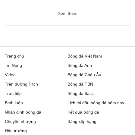
Xem thêm
Trang chủ
Bóng đá Việt Nam
Tin Nóng
Bóng đá Anh
Video
Bóng đá Châu Âu
Trên đường Pitch
Bóng đá TBN
Trực tiếp
Bóng đá Italia
Bình luận
Lịch thi đấu bóng đá hôm nay
Nhận định bóng đá
Kết quả bóng đá
Chuyển nhượng
Bảng xếp hạng
Hậu trường