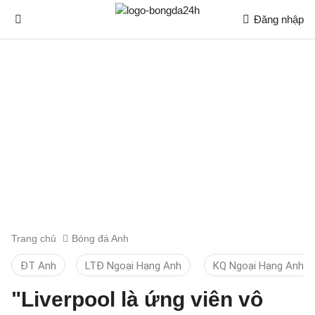
Đăng nhập
Trang chủ
Bóng đá Anh
ĐT Anh
LTĐ Ngoại Hạng Anh
KQ Ngoại Hạng Anh
"Liverpool là ứng viên vô