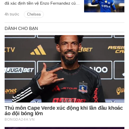
đã xác định tiền vệ Enzo Fernandez của
Chelsea là mục tiêu ưu tiên để thay thế
4h trước
Chelsea
ngôi sao người Tây Ban Nha.