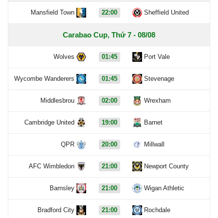
Mansfield Town
22:00
Sheffield United
Carabao Cup, Thứ 7 - 08/08
Wolves
01:45
Port Vale
Wycombe Wanderers
01:45
Stevenage
Middlesbrou
02:00
Wrexham
Cambridge United
19:00
Barnet
QPR
20:00
Millwall
AFC Wimbledon
21:00
Newport County
Barnsley
21:00
Wigan Athletic
Bradford City
21:00
Rochdale