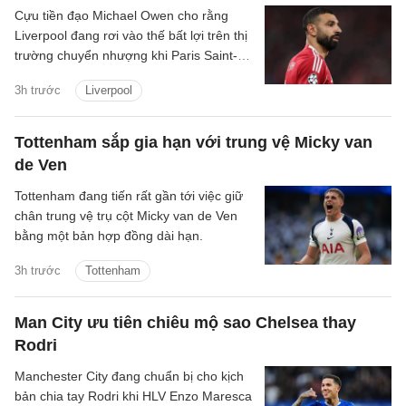
Cựu tiền đạo Michael Owen cho rằng
Liverpool đang rơi vào thế bất lợi trên thị
trường chuyển nhượng khi Paris Saint-
Germain tận dụng nhu cầu cấp thiết tìm
3h trước
Liverpool
người thay Mohamed Salah để đẩy giá
Bradley Barcola lên mức rất cao.
Tottenham sắp gia hạn với trung vệ Micky van
de Ven
Tottenham đang tiến rất gần tới việc giữ
chân trung vệ trụ cột Micky van de Ven
bằng một bản hợp đồng dài hạn.
3h trước
Tottenham
Man City ưu tiên chiêu mộ sao Chelsea thay
Rodri
Manchester City đang chuẩn bị cho kịch
bản chia tay Rodri khi HLV Enzo Maresca