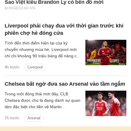
Liverpool phải chạy đua với thời gian trước khi
phiên chợ hè đóng cửa
Tính đến thời điểm hiện tại của kỳ
chuyển nhượng mùa hè, Liverpool mới
chỉ chi khoảng 90 triệu bảng để nâng cấp
lực lượng, với hai tân binh là trung vệ
4h trước
Liverpool
Jeremy Jacquet và cầu thủ chạy cánh
Victor Munoz.
Chelsea bất ngờ đưa sao Arsenal vào tầm ngắm
Trong một động thái mới đây, CLB
Chelsea được cho là đang dành sự quan
tâm đặc biệt cho tiền vệ Martin
Zubimendi của Arsenal.
7h trước
Arsenal