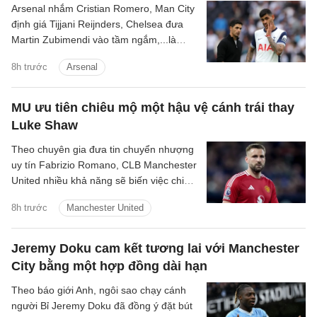
Arsenal nhắm Cristian Romero, Man City
định giá Tijjani Reijnders, Chelsea đưa
Martin Zubimendi vào tầm ngắm,...là
những tin tức bóng đá nổi bật trong Điểm
8h trước
Arsenal
tin bóng đá sáng 31/7.
MU ưu tiên chiêu mộ một hậu vệ cánh trái thay
Luke Shaw
Theo chuyên gia đưa tin chuyển nhượng
uy tín Fabrizio Romano, CLB Manchester
United nhiều khả năng sẽ biến việc chiêu
mộ một hậu vệ cánh trái thành mục tiêu
8h trước
Manchester United
trọng tâm tiếp theo trên thị trường
chuyển nhượng hè năm nay.
Jeremy Doku cam kết tương lai với Manchester
City bằng một hợp đồng dài hạn
Theo báo giới Anh, ngôi sao chạy cánh
người Bỉ Jeremy Doku đã đồng ý đặt bút