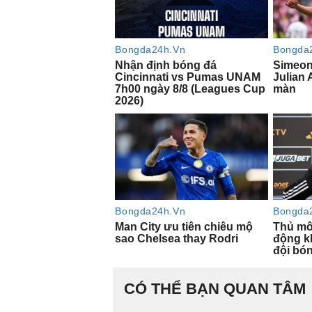
CÓ THỂ BẠN QUAN TÂM