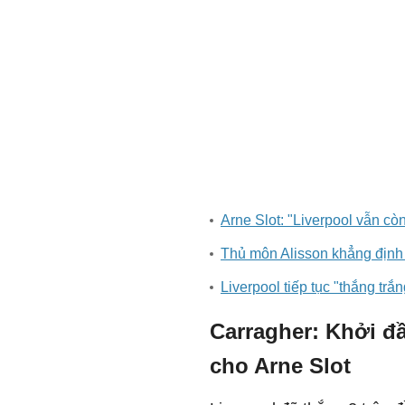
Arne Slot: "Liverpool vẫn cò
Thủ môn Alisson khẳng định 
Liverpool tiếp tục "thắng tr
Carragher: Khởi đầ
cho Arne Slot