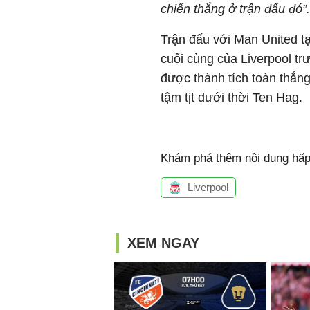
chiến thắng ở trận đấu đó”.
Trận đấu với Man United tạ
cuối cùng của Liverpool trư
được thành tích toàn thắng
tậm tịt dưới thời Ten Hag.
Khám phá thêm nội dung hấp 
Liverpool