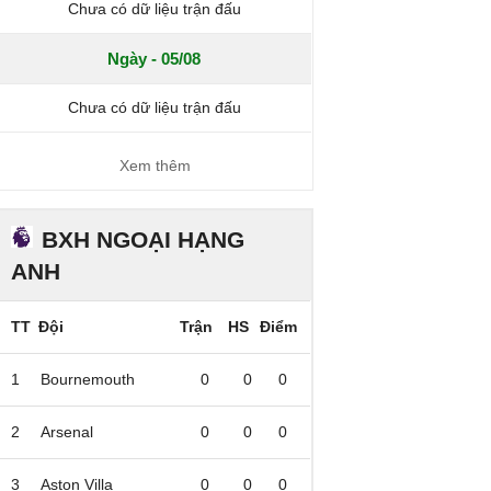
Chưa có dữ liệu trận đấu
Ngày - 05/08
Chưa có dữ liệu trận đấu
Xem thêm
BXH NGOẠI HẠNG
ANH
TT
Đội
Trận
HS
Điểm
1
Bournemouth
0
0
0
2
Arsenal
0
0
0
3
Aston Villa
0
0
0