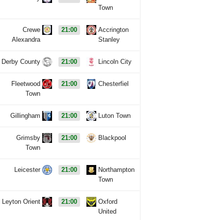
Town
Crewe
21:00
Accrington
Alexandra
Stanley
Derby County
21:00
Lincoln City
Fleetwood
21:00
Chesterfiel
Town
Gillingham
21:00
Luton Town
Grimsby
21:00
Blackpool
Town
Leicester
21:00
Northampton
Town
Leyton Orient
21:00
Oxford
United