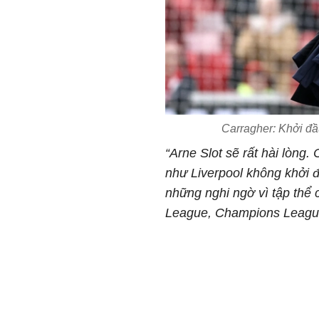
Carragher: Khởi đầu
“Arne Slot sẽ rất hài lòng
như Liverpool không khởi đ
những nghi ngờ vì tập thể 
League, Champions League