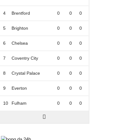
4
Brentford
0
0
0
5
Brighton
0
0
0
6
Chelsea
0
0
0
7
Coventry City
0
0
0
8
Crystal Palace
0
0
0
9
Everton
0
0
0
10
Fulham
0
0
0