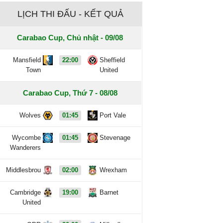
LỊCH THI ĐẤU - KẾT QUẢ
Carabao Cup, Chủ nhật - 09/08
Mansfield
22:00
Sheffield
Town
United
Carabao Cup, Thứ 7 - 08/08
Wolves
01:45
Port Vale
Wycombe
01:45
Stevenage
Wanderers
Middlesbrou
02:00
Wrexham
Cambridge
19:00
Barnet
United