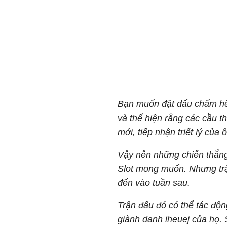
Bạn muốn đặt dấu chấm hết
và thể hiện rằng các cầu t
mới, tiếp nhận triết lý của 
Vậy nên những chiến thắng 
Slot mong muốn. Nhưng trậ 
đến vào tuần sau.
Trận đấu đó có thể tác độn
giành danh iheuej của họ. 