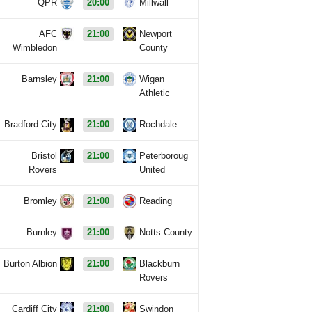
QPR
20:00
Millwall
AFC
21:00
Newport
Wimbledon
County
Barnsley
21:00
Wigan
Athletic
Bradford City
21:00
Rochdale
Bristol
21:00
Peterboroug
Rovers
United
Bromley
21:00
Reading
Burnley
21:00
Notts County
Burton Albion
21:00
Blackburn
Rovers
Cardiff City
21:00
Swindon