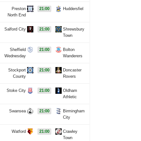
Preston
21:00
Huddersfiel
North End
Salford City
21:00
Shrewsbury
Town
Sheffield
21:00
Bolton
Wednesday
Wanderers
Stockport
21:00
Doncaster
County
Rovers
Stoke City
21:00
Oldham
Athletic
Swansea
21:00
Birmingham
City
Watford
21:00
Crawley
Town