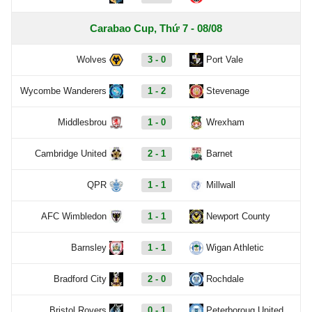
Carabao Cup, Thứ 7 - 08/08
Wolves
3 - 0
Port Vale
Wycombe Wanderers
1 - 2
Stevenage
Middlesbrou
1 - 0
Wrexham
Cambridge United
2 - 1
Barnet
QPR
1 - 1
Millwall
AFC Wimbledon
1 - 1
Newport County
Barnsley
1 - 1
Wigan Athletic
Bradford City
2 - 0
Rochdale
Bristol Rovers
0 - 1
Peterboroug United