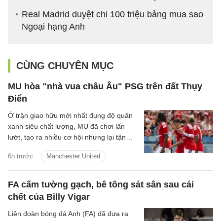
Real Madrid duyệt chi 100 triệu bảng mua sao
Ngoại hạng Anh
CÙNG CHUYÊN MỤC
MU hòa "nhà vua châu Âu" PSG trên đất Thụy
Điển
Ở trận giao hữu mới nhất đụng độ quân
xanh siêu chất lượng, MU đã chơi lấn
lướt, tạo ra nhiều cơ hội nhưng lại tận
dụng không tốt nên đành chấp nhận kết
6h trước
Manchester United
quả hòa.
FA cấm tường gạch, bê tông sát sân sau cái
chết của Billy Vigar
Liên đoàn bóng đá Anh (FA) đã đưa ra