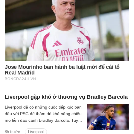
Liverpool gặp khó ở thương vụ Bradley Barcola
Liverpool đã có những cuộc tiếp xúc ban
đầu với PSG để thăm dò khả năng chiêu
mộ tiền đạo cánh Bradley Barcola. Tuy
nhiên, khoảng cách về mức định giá giữa
8h trước
Liverpool
hai CLB đang là trở ngại lớn đối với