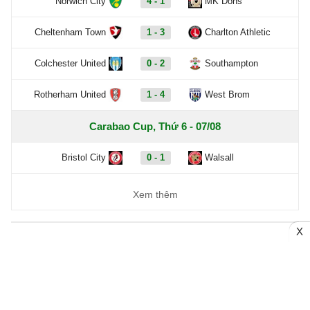
Norwich City
4 - 1
MK Dons
Cheltenham Town
1 - 3
Charlton Athletic
Colchester United
0 - 2
Southampton
Rotherham United
1 - 4
West Brom
Carabao Cup, Thứ 6 - 07/08
Bristol City
0 - 1
Walsall
Xem thêm
X
Trang chủ
Bóng đá Việt Nam