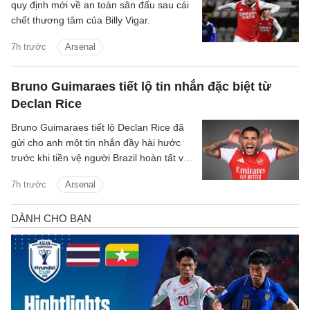
quy định mới về an toàn sân đấu sau cái
chết thương tâm của Billy Vigar.
7h trước
Arsenal
Bruno Guimaraes tiết lộ tin nhắn đặc biệt từ
Declan Rice
Bruno Guimaraes tiết lộ Declan Rice đã
gửi cho anh một tin nhắn đầy hài hước
trước khi tiền vệ người Brazil hoàn tất vụ
chuyển nhượng trị giá 75 triệu bảng tới
7h trước
Arsenal
Arsenal.