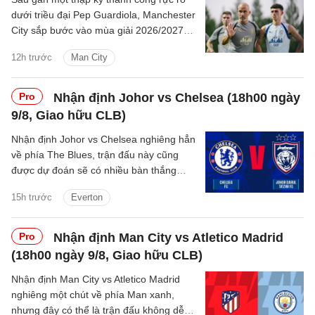
dưới triều đại Pep Guardiola, Manchester
City sắp bước vào mùa giải 2026/2027
với sự thay đổi mang tính bước ngoặt
12h trước
Man City
trên băng ghế chỉ đạo.
Pro
Nhận định Johor vs Chelsea (18h00 ngày
9/8, Giao hữu CLB)
Nhận định Johor vs Chelsea nghiêng hẳn
về phía The Blues, trận đấu này cũng
được dự đoán sẽ có nhiều bàn thắng
được ghi.
15h trước
Everton
Pro
Nhận định Man City vs Atletico Madrid
(18h00 ngày 9/8, Giao hữu CLB)
Nhận định Man City vs Atletico Madrid
nghiêng một chút về phía Man xanh,
nhưng đây có thể là trận đấu không dễ