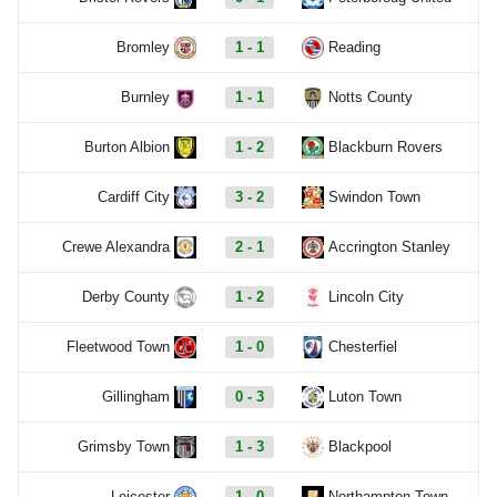
Bromley
1 - 1
Reading
Burnley
1 - 1
Notts County
Burton Albion
1 - 2
Blackburn Rovers
Cardiff City
3 - 2
Swindon Town
Crewe Alexandra
2 - 1
Accrington Stanley
Derby County
1 - 2
Lincoln City
Fleetwood Town
1 - 0
Chesterfiel
Gillingham
0 - 3
Luton Town
Grimsby Town
1 - 3
Blackpool
Leicester
1 - 0
Northampton Town