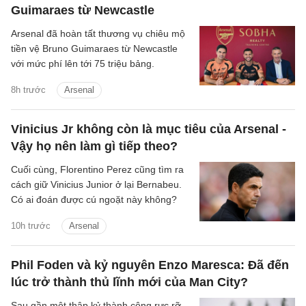
Guimaraes từ Newcastle
Arsenal đã hoàn tất thương vụ chiêu mộ
tiền vệ Bruno Guimaraes từ Newcastle
với mức phí lên tới 75 triệu bảng.
8h trước
Arsenal
Vinicius Jr không còn là mục tiêu của Arsenal -
Vậy họ nên làm gì tiếp theo?
Cuối cùng, Florentino Perez cũng tìm ra
cách giữ Vinicius Junior ở lại Bernabeu.
Có ai đoán được cú ngoặt này không?
10h trước
Arsenal
Phil Foden và kỷ nguyên Enzo Maresca: Đã đến
lúc trở thành thủ lĩnh mới của Man City?
Sau gần một thập kỷ thành công rực rỡ