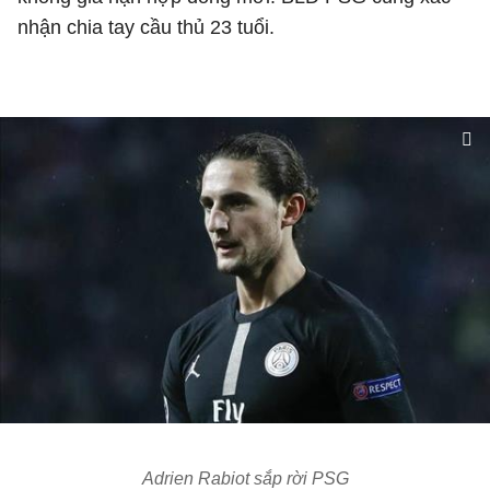
nhận chia tay cầu thủ 23 tuổi.
Adrien Rabiot sắp rời PSG