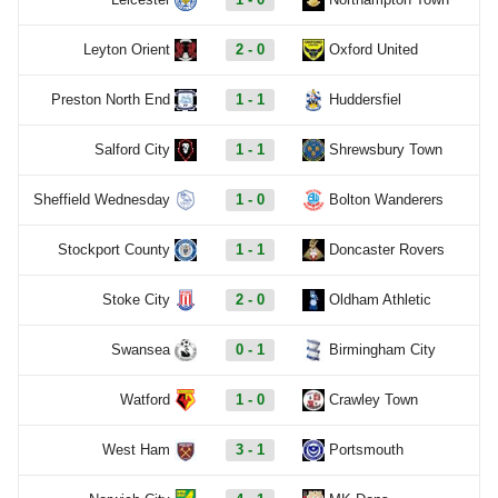
Leyton Orient
2 - 0
Oxford United
Preston North End
1 - 1
Huddersfiel
Salford City
1 - 1
Shrewsbury Town
Sheffield Wednesday
1 - 0
Bolton Wanderers
Stockport County
1 - 1
Doncaster Rovers
Stoke City
2 - 0
Oldham Athletic
Swansea
0 - 1
Birmingham City
Watford
1 - 0
Crawley Town
West Ham
3 - 1
Portsmouth