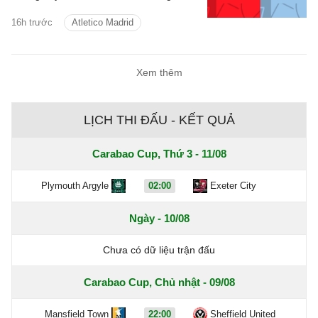
dàng với thầy trò Enzo Maresca.
16h trước
Atletico Madrid
Xem thêm
LỊCH THI ĐẤU - KẾT QUẢ
Carabao Cup, Thứ 3 - 11/08
Plymouth Argyle
02:00
Exeter City
Ngày - 10/08
Chưa có dữ liệu trận đấu
Carabao Cup, Chủ nhật - 09/08
Mansfield Town
22:00
Sheffield United