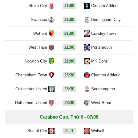
Stoke City
21:00
Oldham Athletic
Swansea
21:00
Birmingham City
Watford
21:00
Crawley Town
West Ham
21:00
Portsmouth
Norwich City
21:00
MK Dons
Cheltenham Town
23:30
Charlton Athletic
Colchester United
23:30
Southampton
Rotherham United
23:30
West Brom
Carabao Cup, Thứ 6 - 07/08
Bristol City
0 - 1
Walsall