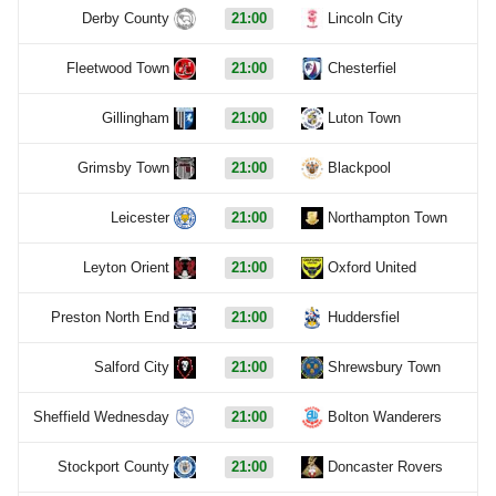
Derby County
21:00
Lincoln City
Fleetwood Town
21:00
Chesterfiel
Gillingham
21:00
Luton Town
Grimsby Town
21:00
Blackpool
Leicester
21:00
Northampton Town
Leyton Orient
21:00
Oxford United
Preston North End
21:00
Huddersfiel
Salford City
21:00
Shrewsbury Town
Sheffield Wednesday
21:00
Bolton Wanderers
Stockport County
21:00
Doncaster Rovers