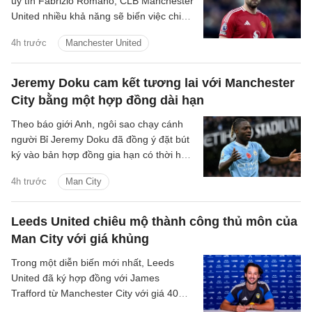
uy tín Fabrizio Romano, CLB Manchester
United nhiều khả năng sẽ biến việc chiêu
mộ một hậu vệ cánh trái thành mục tiêu
4h trước
Manchester United
trọng tâm tiếp theo trên thị trường
chuyển nhượng hè năm nay.
Jeremy Doku cam kết tương lai với Manchester
City bằng một hợp đồng dài hạn
Theo báo giới Anh, ngôi sao chạy cánh
người Bỉ Jeremy Doku đã đồng ý đặt bút
ký vào bản hợp đồng gia hạn có thời hạn
5 năm với Manchester City.
4h trước
Man City
Leeds United chiêu mộ thành công thủ môn của
Man City với giá khủng
Trong một diễn biến mới nhất, Leeds
United đã ký hợp đồng với James
Trafford từ Manchester City với giá 40
triệu bảng cộng thêm các khoản phí bổ