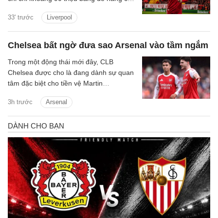
lực lượng, với hai tân binh là trung vệ
33' trước
Liverpool
Jeremy Jacquet và cầu thủ chạy cánh
Victor Munoz.
Chelsea bất ngờ đưa sao Arsenal vào tầm ngắm
Trong một động thái mới đây, CLB
Chelsea được cho là đang dành sự quan
tâm đặc biệt cho tiền vệ Martin
Zubimendi của Arsenal.
3h trước
Arsenal