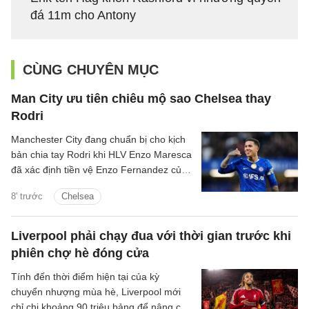
đá 11m cho Antony
CÙNG CHUYÊN MỤC
Man City ưu tiên chiêu mộ sao Chelsea thay
Rodri
Manchester City đang chuẩn bị cho kịch
bản chia tay Rodri khi HLV Enzo Maresca
đã xác định tiền vệ Enzo Fernandez của
Chelsea là mục tiêu ưu tiên để thay thế
8' trước
Chelsea
ngôi sao người Tây Ban Nha.
Liverpool phải chạy đua với thời gian trước khi
phiên chợ hè đóng cửa
Tính đến thời điểm hiện tại của kỳ
chuyển nhượng mùa hè, Liverpool mới
chỉ chi khoảng 90 triệu bảng để nâng cấp