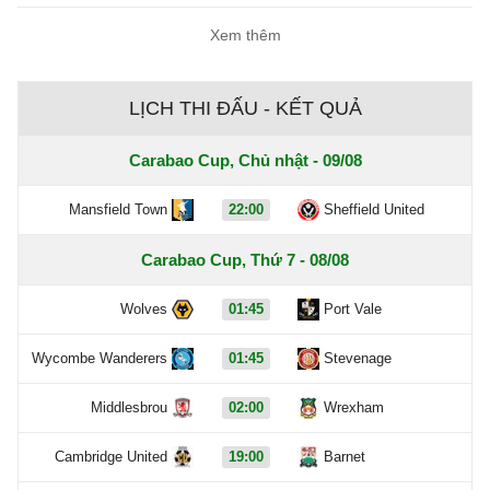
Xem thêm
LỊCH THI ĐẤU - KẾT QUẢ
Carabao Cup, Chủ nhật - 09/08
Mansfield Town
22:00
Sheffield United
Carabao Cup, Thứ 7 - 08/08
Wolves
01:45
Port Vale
Wycombe Wanderers
01:45
Stevenage
Middlesbrou
02:00
Wrexham
Cambridge United
19:00
Barnet