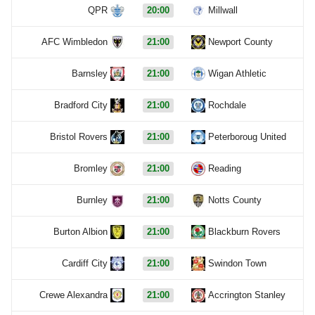
QPR
20:00
Millwall
AFC Wimbledon
21:00
Newport County
Barnsley
21:00
Wigan Athletic
Bradford City
21:00
Rochdale
Bristol Rovers
21:00
Peterboroug United
Bromley
21:00
Reading
Burnley
21:00
Notts County
Burton Albion
21:00
Blackburn Rovers
Cardiff City
21:00
Swindon Town
Crewe Alexandra
21:00
Accrington Stanley