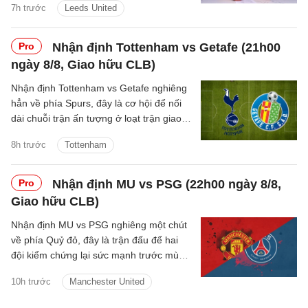
7h trước
Leeds United
sung.
Pro
Nhận định Tottenham vs Getafe (21h00
ngày 8/8, Giao hữu CLB)
Nhận định Tottenham vs Getafe nghiêng
hẳn về phía Spurs, đây là cơ hội để nối
dài chuỗi trận ấn tượng ở loạt trận giao
hữu Hè 2026.
8h trước
Tottenham
Pro
Nhận định MU vs PSG (22h00 ngày 8/8,
Giao hữu CLB)
Nhận định MU vs PSG nghiêng một chút
về phía Quỷ đỏ, đây là trận đấu để hai
đội kiểm chứng lại sức mạnh trước mùa
giải mới.
10h trước
Manchester United