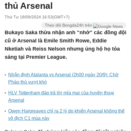
thủ Arsenal
Thứ Tư 18/09/2024 16:53(GMT+7)
Theo dõi Bongda24h trên
Bukayo Saka thừa nhận anh "nhớ" các đồng đội
cũ ở Arsenal là Emile Smith Rowe, Eddie
Nketiah và Reiss Nelson nhưng ủng hộ họ tỏa
sáng tại Premier League.
Nhận định Atalanta vs Arsenal (2h00 ngày 20/9): Chờ
Pháo thủ vượt khó
HLV Tottenham đáp trả lời mỉa mai của huyền thoại
Arsenal
Owen Hargreaves chỉ ra 2 lý do khiến Arsenal không thể
vô địch C1 mùa này