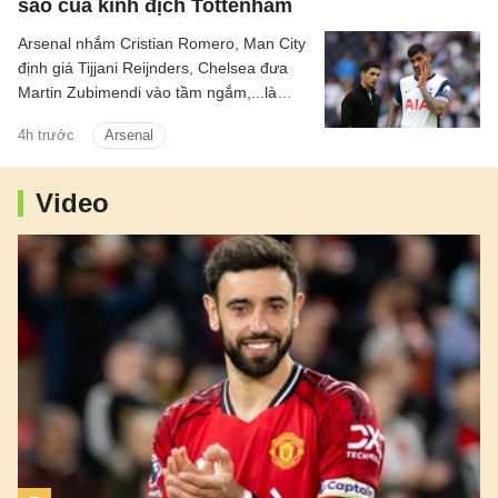
sao của kình địch Tottenham
Arsenal nhắm Cristian Romero, Man City
định giá Tijjani Reijnders, Chelsea đưa
Martin Zubimendi vào tầm ngắm,...là
những tin tức bóng đá nổi bật trong Điểm
4h trước
Arsenal
tin bóng đá sáng 31/7.
Video