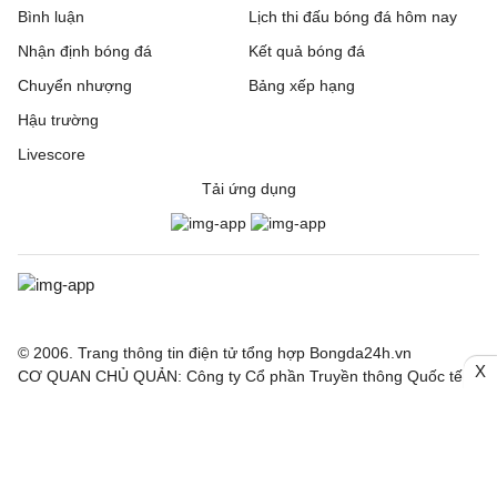
Bình luận
Lịch thi đấu bóng đá hôm nay
Nhận định bóng đá
Kết quả bóng đá
Chuyển nhượng
Bảng xếp hạng
Hậu trường
Livescore
Tải ứng dụng
© 2006. Trang thông tin điện tử tổng hợp Bongda24h.vn
X
CƠ QUAN CHỦ QUẢN: Công ty Cổ phần Truyền thông Quốc tế
INCOM
Giấy phép số: 150/GP-SVHTT cấp ngày 03/4/2026 bởi Sở Văn
hoá Thể thao TP. Hà Nội
Nội dung thông tin hợp tác giữa Công ty INCOM và Báo điện tử
Thể thao và Văn hoá - TTXVN, Báo Công Thương, Tạp chí điện