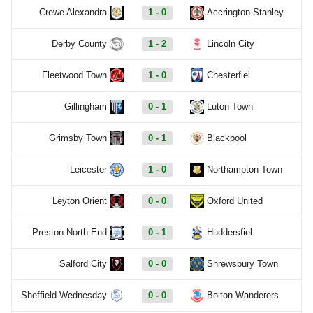
Crewe Alexandra
1 - 0
Accrington Stanley
Derby County
1 - 2
Lincoln City
Fleetwood Town
1 - 0
Chesterfiel
Gillingham
0 - 1
Luton Town
Grimsby Town
0 - 1
Blackpool
Leicester
1 - 0
Northampton Town
Leyton Orient
0 - 0
Oxford United
Preston North End
0 - 1
Huddersfiel
Salford City
0 - 0
Shrewsbury Town
Sheffield Wednesday
0 - 0
Bolton Wanderers