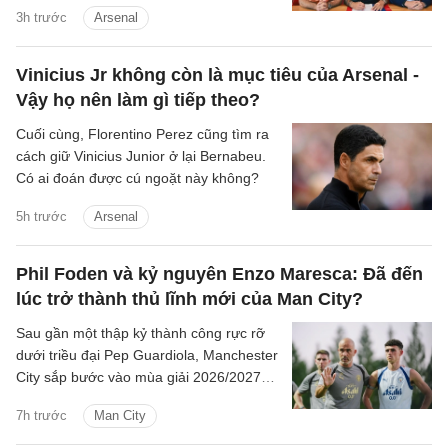
3h trước
Arsenal
Vinicius Jr không còn là mục tiêu của Arsenal -
Vậy họ nên làm gì tiếp theo?
Cuối cùng, Florentino Perez cũng tìm ra
cách giữ Vinicius Junior ở lại Bernabeu.
Có ai đoán được cú ngoặt này không?
5h trước
Arsenal
Phil Foden và kỷ nguyên Enzo Maresca: Đã đến
lúc trở thành thủ lĩnh mới của Man City?
Sau gần một thập kỷ thành công rực rỡ
dưới triều đại Pep Guardiola, Manchester
City sắp bước vào mùa giải 2026/2027
với sự thay đổi mang tính bước ngoặt
7h trước
Man City
trên băng ghế chỉ đạo.