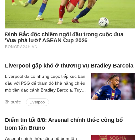
Liverpool gặp khó ở thương vụ Bradley Barcola
Liverpool đã có những cuộc tiếp xúc ban
đầu với PSG để thăm dò khả năng chiêu
mộ tiền đạo cánh Bradley Barcola. Tuy
nhiên, khoảng cách về mức định giá giữa
3h trước
Liverpool
hai CLB đang là trở ngại lớn đối với
thương vụ này.
Điểm tin tối 8/8: Arsenal chính thức công bố
bom tấn Bruno
Arsenal chính thức công bố bom tấn