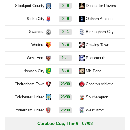
Stockport County
0 - 0
Doncaster Rovers
Stoke City
0 - 0
Oldham Athletic
Swansea
0 - 1
Birmingham City
Watford
0 - 0
Crawley Town
West Ham
2 - 1
Portsmouth
Norwich City
3 - 0
MK Dons
Cheltenham Town
23:30
Charlton Athletic
Colchester United
23:30
Southampton
Rotherham United
23:30
West Brom
Carabao Cup, Thứ 6 - 07/08