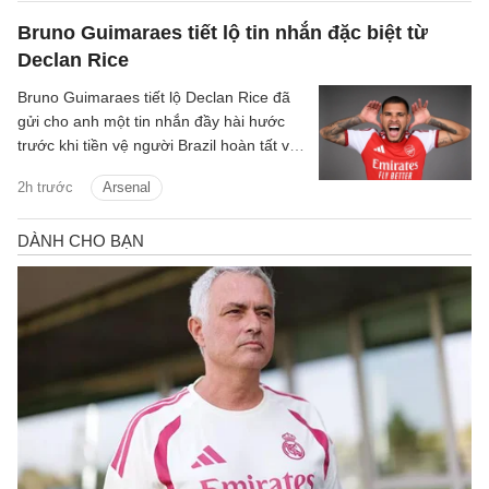
Bruno Guimaraes tiết lộ tin nhắn đặc biệt từ
Declan Rice
Bruno Guimaraes tiết lộ Declan Rice đã
gửi cho anh một tin nhắn đầy hài hước
trước khi tiền vệ người Brazil hoàn tất vụ
chuyển nhượng trị giá 75 triệu bảng tới
2h trước
Arsenal
Arsenal.