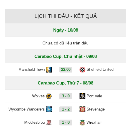
LỊCH THI ĐẤU - KẾT QUẢ
Ngày - 10/08
Chưa có dữ liệu trận đấu
Carabao Cup, Chủ nhật - 09/08
Mansfield Town
22:00
Sheffield United
Carabao Cup, Thứ 7 - 08/08
Wolves
3 - 0
Port Vale
Wycombe Wanderers
1 - 2
Stevenage
Middlesbrou
1 - 0
Wrexham