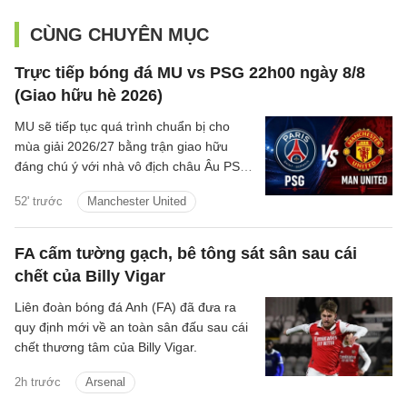
CÙNG CHUYÊN MỤC
Trực tiếp bóng đá MU vs PSG 22h00 ngày 8/8
(Giao hữu hè 2026)
MU sẽ tiếp tục quá trình chuẩn bị cho
mùa giải 2026/27 bằng trận giao hữu
đáng chú ý với nhà vô địch châu Âu PSG
vào đêm nay tại Thụy Điển
52' trước
Manchester United
FA cấm tường gạch, bê tông sát sân sau cái
chết của Billy Vigar
Liên đoàn bóng đá Anh (FA) đã đưa ra
quy định mới về an toàn sân đấu sau cái
chết thương tâm của Billy Vigar.
2h trước
Arsenal