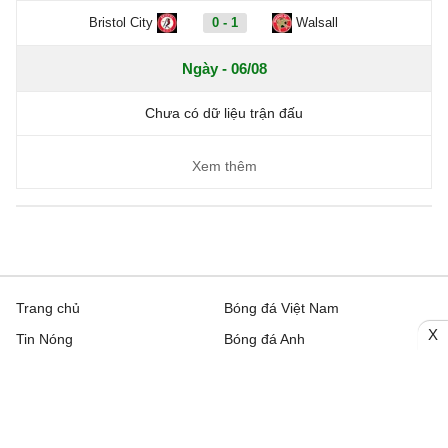
Bristol City
0 - 1
Walsall
Ngày - 06/08
Chưa có dữ liệu trận đấu
Xem thêm
Trang chủ
Bóng đá Việt Nam
X
Tin Nóng
Bóng đá Anh
Video
Bóng đá Châu Âu
Trên đường Pitch
Bóng đá TBN
Trực tiếp
Bóng đá Italia