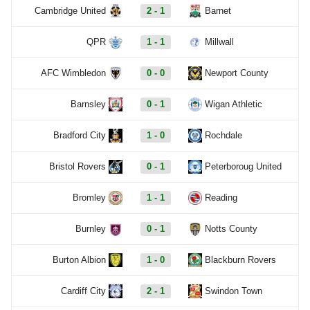
Cambridge United
2 - 1
Barnet
QPR
1 - 1
Millwall
AFC Wimbledon
0 - 0
Newport County
Barnsley
0 - 1
Wigan Athletic
Bradford City
1 - 0
Rochdale
Bristol Rovers
0 - 1
Peterboroug United
Bromley
1 - 1
Reading
Burnley
0 - 1
Notts County
Burton Albion
1 - 0
Blackburn Rovers
Cardiff City
2 - 1
Swindon Town