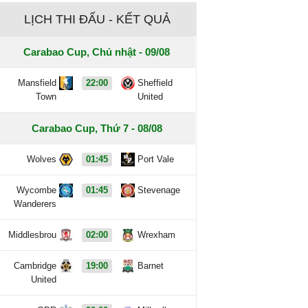
LỊCH THI ĐẤU - KẾT QUẢ
Carabao Cup, Chủ nhật - 09/08
Mansfield
22:00
Sheffield
Town
United
Carabao Cup, Thứ 7 - 08/08
Wolves
01:45
Port Vale
Wycombe
01:45
Stevenage
Wanderers
Middlesbrou
02:00
Wrexham
Cambridge
19:00
Barnet
United