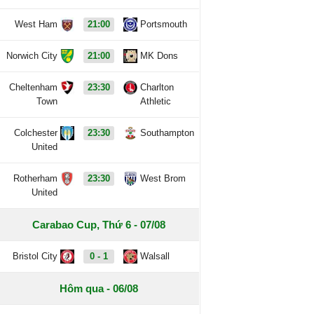
West Ham
21:00
Portsmouth
Norwich City
21:00
MK Dons
Cheltenham
23:30
Charlton
Town
Athletic
Colchester
23:30
Southampton
United
Rotherham
23:30
West Brom
United
Carabao Cup, Thứ 6 - 07/08
Bristol City
0 - 1
Walsall
Hôm qua - 06/08