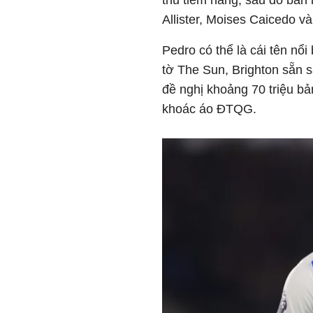
thủ tiềm năng, sau đó bán 
Allister, Moises Caicedo v
Pedro có thể là cái tên nổ
tờ The Sun, Brighton sẵn 
đề nghị khoảng 70 triệu bả
khoác áo ĐTQG.