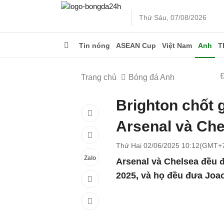
Thứ Sáu, 07/08/2026
Tin nóng
ASEAN Cup
Việt Nam
Anh
T
Trang chủ
Bóng đá Anh
Brighton chốt 
Arsenal và Che
Thứ Hai 02/06/2025 10:12(GMT+
Zalo
Arsenal và Chelsea đều 
2025, và họ đều đưa Joa