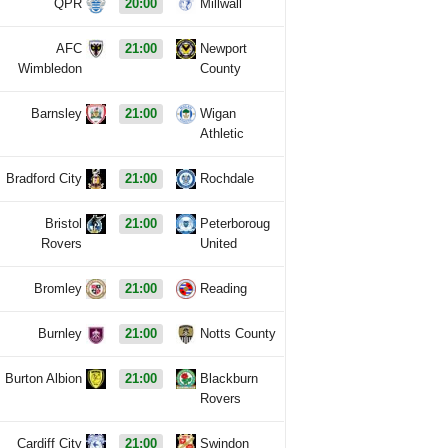
QPR
20:00
Millwall
AFC
21:00
Newport
Wimbledon
County
Barnsley
21:00
Wigan
Athletic
Bradford City
21:00
Rochdale
Bristol
21:00
Peterboroug
Rovers
United
Bromley
21:00
Reading
Burnley
21:00
Notts County
Burton Albion
21:00
Blackburn
Rovers
Cardiff City
21:00
Swindon