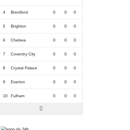
4
Brentford
0
0
0
5
Brighton
0
0
0
6
Chelsea
0
0
0
7
Coventry City
0
0
0
8
Crystal Palace
0
0
0
9
Everton
0
0
0
10
Fulham
0
0
0