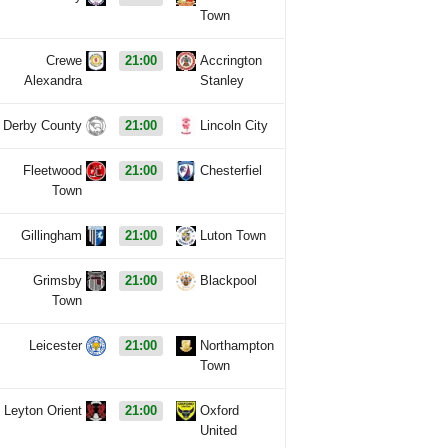
Town
Crewe
21:00
Accrington
Alexandra
Stanley
Derby County
21:00
Lincoln City
Fleetwood
21:00
Chesterfiel
Town
Gillingham
21:00
Luton Town
Grimsby
21:00
Blackpool
Town
Leicester
21:00
Northampton
Town
Leyton Orient
21:00
Oxford
United