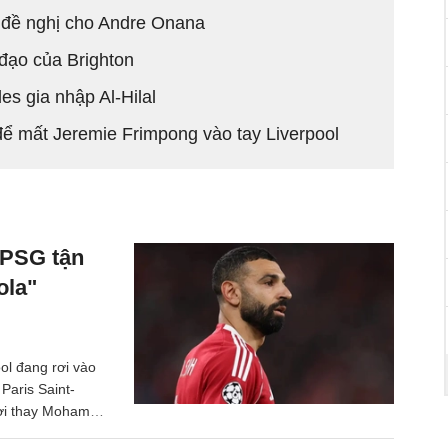
 đề nghị cho Andre Onana
 đạo của Brighton
s gia nhập Al-Hilal
để mất Jeremie Frimpong vào tay Liverpool
"PSG tận
ola"
ol đang rơi vào
 Paris Saint-
ười thay Mohamed
 cao.