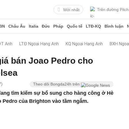
Trên đường Pitch
Mới nhất
BN
Châu Âu
Italia
Đức
Pháp
Quốc tế
LTĐ-KQ
Bình luận
ĐT Anh
LTĐ Ngoại Hạng Anh
KQ Ngoại Hạng Anh
BXH Ngoạ
giá bán Joao Pedro cho
lsea
7)
Theo dõi Bongda24h trên
đang tìm kiếm sự bổ sung cho hàng công ở Hè
o Pedro của Brighton vào tầm ngắm.