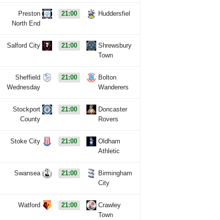
Preston
21:00
Huddersfiel
North End
Salford City
21:00
Shrewsbury
Town
Sheffield
21:00
Bolton
Wednesday
Wanderers
Stockport
21:00
Doncaster
County
Rovers
Stoke City
21:00
Oldham
Athletic
Swansea
21:00
Birmingham
City
Watford
21:00
Crawley
Town