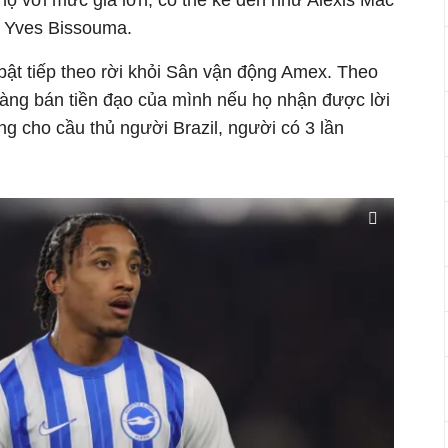
họ với mức giá lớn, có thể kể đến như Alexis Mac
à Yves Bissouma.
i bật tiếp theo rời khỏi Sân vận động Amex. Theo
sàng bán tiền đạo của mình nếu họ nhận được lời
ng cho cầu thủ người Brazil, người có 3 lần