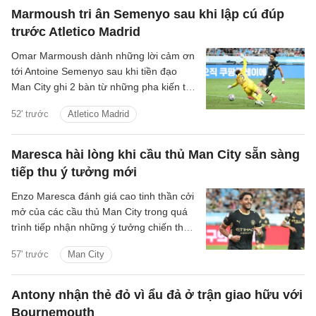
Marmoush tri ân Semenyo sau khi lập cú đúp
trước Atletico Madrid
Omar Marmoush dành những lời cảm ơn
tới Antoine Semenyo sau khi tiền đạo
Man City ghi 2 bàn từ những pha kiến tạo
của người đồng đội trong chiến thắng 3-1
52' trước
Atletico Madrid
trước Atletico Madrid.
Maresca hài lòng khi cầu thủ Man City sẵn sàng
tiếp thu ý tưởng mới
Enzo Maresca đánh giá cao tinh thần cởi
mở của các cầu thủ Man City trong quá
trình tiếp nhận những ý tưởng chiến thuật
mới dưới thời ông, sau khi kế nhiệm Pep
57' trước
Man City
Guardiola.
Antony nhận thẻ đỏ vì ẩu đả ở trận giao hữu với
Bournemouth