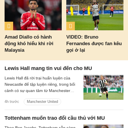
Amad Diallo có hành
VIDEO: Bruno
động khó hiểu khi rời
Fernandes được fan kêu
Malaysia
gọi ở lại
Lewis Hall mang tin vui đến cho MU
Lewis Hall đã rời trại huấn luyện của
Newcastle để tập luyện riêng, trong bối
cảnh có sự quan tâm từ Manchester
United.
4h trước
Manchester United
Tottenham muốn trao đổi cầu thủ với MU
Theo Ben Jacobs, Tottenham sẵn sàng