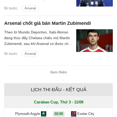
mùa hè này.
5h trước
Arsenal
Arsenal chốt giá bán Martin Zubimendi
Theo tờ Mundo Deportivo, Xabi Alonso
đang thúc đẩy Chelsea chiêu mộ Martin
Zubimendi, sau khi Arsenal có được chữ
ký của Bruno Guimaraes.
5h trước
Arsenal
Xem thêm
LỊCH THI ĐẤU - KẾT QUẢ
Carabao Cup, Thứ 3 - 11/08
Plymouth Argyle
02:00
Exeter City