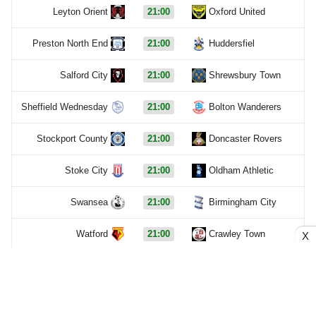
Leyton Orient
21:00
Oxford United
Preston North End
21:00
Huddersfiel
Salford City
21:00
Shrewsbury Town
Sheffield Wednesday
21:00
Bolton Wanderers
Stockport County
21:00
Doncaster Rovers
Stoke City
21:00
Oldham Athletic
Swansea
21:00
Birmingham City
Watford
21:00
Crawley Town
X
West Ham
21:00
Portsmouth
Norwich City
21:00
MK Dons