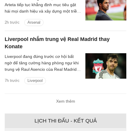
Arteta tiếp tục khẳng định mục tiêu gặt
hái mọi danh hiệu và xây dựng một triều
đại tại Arsenal.
2h trước
Arsenal
Liverpool nhắm trung vệ Real Madrid thay
Konate
Liverpool đang đứng trước cơ hội bất
ngờ để tăng cường hàng phòng ngự khi
trung vệ Raul Asencio của Real Madrid
được cho là có thể rời sân Bernabeu
7h trước
Liverpool
trong kỳ chuyển nhượng mùa hè này.
Xem thêm
LỊCH THI ĐẤU - KẾT QUẢ