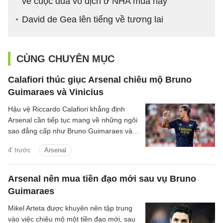
về cuộc đua vô địch ở NHA mùa này
David de Gea lên tiếng về tương lai
CÙNG CHUYÊN MỤC
Calafiori thúc giục Arsenal chiêu mộ Bruno
Guimaraes và Vinicius
Hậu vệ Riccardo Calafiori khẳng định
Arsenal cần tiếp tục mang về những ngôi
sao đẳng cấp như Bruno Guimaraes và
Vinicius Junior nếu muốn duy trì vị thế số
4' trước
Arsenal
một và hướng đến một mùa giải thành
công hơn nữa.
Arsenal nên mua tiền đạo mới sau vụ Bruno
Guimaraes
Mikel Arteta được khuyên nên tập trung
vào việc chiêu mộ một tiền đạo mới, sau