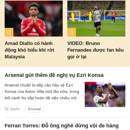
Amad Diallo có hành
VIDEO: Bruno
động khó hiểu khi rời
Fernandes được fan kêu
Malaysia
gọi ở lại
Arsenal gửi thêm đề nghị vụ Ezri Konsa
Arsenal chuẩn bị tiếp cận hậu vệ Ezri
Konsa của Aston Villa một lần nữa, trong
bối cảnh họ sắp hoàn tất việc chiêu mộ
đội trưởng Bruno Guimaraes của
51' trước
Arsenal
Newcastle.
Ferran Torres: Đỗ ông nghè đừng vội đe hàng