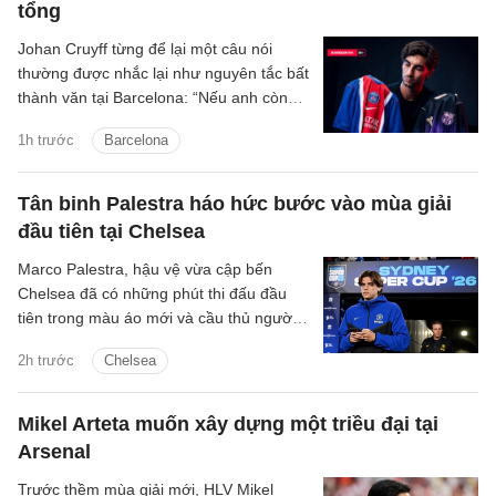
tổng
Johan Cruyff từng để lại một câu nói
thường được nhắc lại như nguyên tắc bất
thành văn tại Barcelona: “Nếu anh còn
lưỡng lự về việc thi đấu cho FC
1h trước
Barcelona
Barcelona, anh không còn hữu ích với
chúng tôi nữa.”
Tân binh Palestra háo hức bước vào mùa giải
đầu tiên tại Chelsea
Marco Palestra, hậu vệ vừa cập bến
Chelsea đã có những phút thi đấu đầu
tiên trong màu áo mới và cầu thủ người
Italia háo hức tranh tài mùa giải mới.
2h trước
Chelsea
Mikel Arteta muốn xây dựng một triều đại tại
Arsenal
Trước thềm mùa giải mới, HLV Mikel