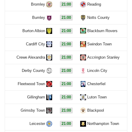
Bromley
21:00
Reading
Burnley
21:00
Notts County
Burton Albion
21:00
Blackburn Rovers
Cardiff City
21:00
Swindon Town
Crewe Alexandra
21:00
Accrington Stanley
Derby County
21:00
Lincoln City
Fleetwood Town
21:00
Chesterfiel
Gillingham
21:00
Luton Town
Grimsby Town
21:00
Blackpool
Leicester
21:00
Northampton Town