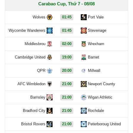
Carabao Cup, Thứ 7 - 08/08
Wolves
01:45
Port Vale
Wycombe Wanderers
01:45
Stevenage
Middlesbrou
02:00
Wrexham
Cambridge United
19:00
Barnet
QPR
20:00
Millwall
AFC Wimbledon
21:00
Newport County
Barnsley
21:00
Wigan Athletic
Bradford City
21:00
Rochdale
Bristol Rovers
21:00
Peterboroug United