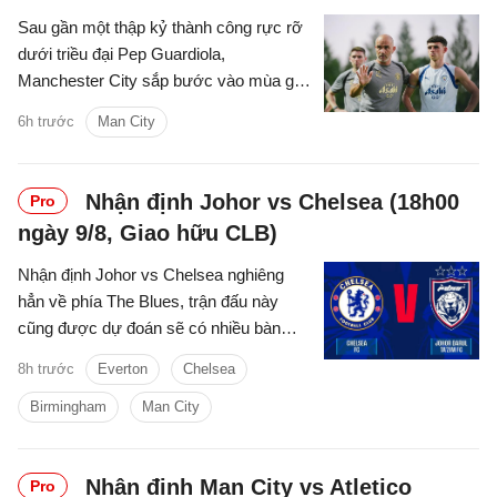
Sau gần một thập kỷ thành công rực rỡ
dưới triều đại Pep Guardiola,
Manchester City sắp bước vào mùa giải
2026/2027 với sự thay đổi mang tính
6h trước
Man City
bước ngoặt trên băng ghế chỉ đạo.
Nhận định Johor vs Chelsea (18h00
Pro
ngày 9/8, Giao hữu CLB)
Nhận định Johor vs Chelsea nghiêng
hẳn về phía The Blues, trận đấu này
cũng được dự đoán sẽ có nhiều bàn
thắng được ghi.
8h trước
Everton
Chelsea
Birmingham
Man City
Nhận định Man City vs Atletico
Pro