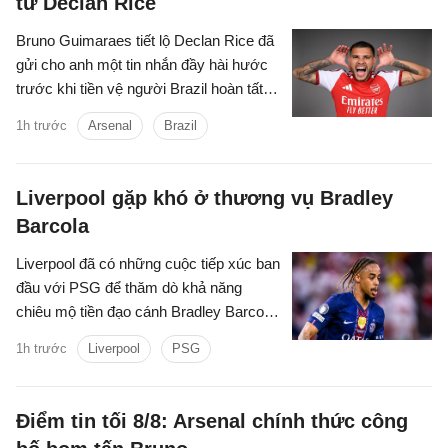
từ Declan Rice
Bruno Guimaraes tiết lộ Declan Rice đã
gửi cho anh một tin nhắn đầy hài hước
trước khi tiền vệ người Brazil hoàn tất
vụ chuyển nhượng trị giá 75 triệu bảng
1h trước
Arsenal
Brazil
tới Arsenal.
Liverpool gặp khó ở thương vụ Bradley
Barcola
Liverpool đã có những cuộc tiếp xúc ban
đầu với PSG để thăm dò khả năng
chiêu mộ tiền đạo cánh Bradley Barcola.
Tuy nhiên, khoảng cách về mức định giá
1h trước
Liverpool
PSG
giữa hai CLB đang là trở ngại lớn đối với
thương vụ này.
Điểm tin tối 8/8: Arsenal chính thức công