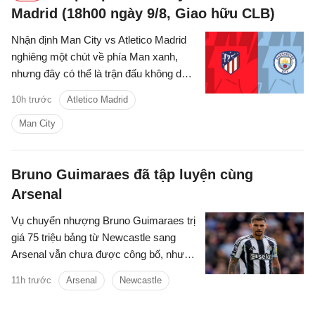
Madrid (18h00 ngày 9/8, Giao hữu CLB)
Nhận định Man City vs Atletico Madrid
nghiêng một chút về phía Man xanh,
nhưng đây có thể là trận đấu không dễ
dàng với thầy trò Enzo Maresca.
10h trước
Atletico Madrid
Man City
Bruno Guimaraes đã tập luyện cùng
Arsenal
Vụ chuyển nhượng Bruno Guimaraes trị
giá 75 triệu bảng từ Newcastle sang
Arsenal vẫn chưa được công bố, nhưng
tiền vệ này đã tập luyện với Pháo thủ.
11h trước
Arsenal
Newcastle