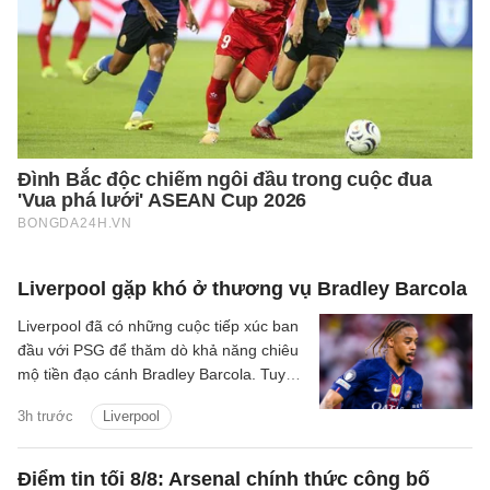
Liverpool gặp khó ở thương vụ Bradley Barcola
Liverpool đã có những cuộc tiếp xúc ban
đầu với PSG để thăm dò khả năng chiêu
mộ tiền đạo cánh Bradley Barcola. Tuy
nhiên, khoảng cách về mức định giá giữa
3h trước
Liverpool
hai CLB đang là trở ngại lớn đối với
thương vụ này.
Điểm tin tối 8/8: Arsenal chính thức công bố