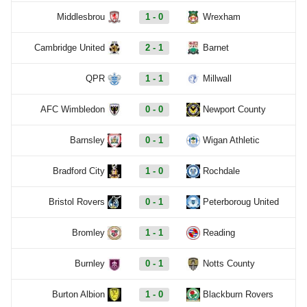
Middlesbrou
1 - 0
Wrexham
Cambridge United
2 - 1
Barnet
QPR
1 - 1
Millwall
AFC Wimbledon
0 - 0
Newport County
Barnsley
0 - 1
Wigan Athletic
Bradford City
1 - 0
Rochdale
Bristol Rovers
0 - 1
Peterboroug United
Bromley
1 - 1
Reading
Burnley
0 - 1
Notts County
Burton Albion
1 - 0
Blackburn Rovers