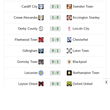
Cardiff City
2 - 1
Swindon Town
Crewe Alexandra
1 - 0
Accrington Stanley
Derby County
1 - 2
Lincoln City
Fleetwood Town
1 - 0
Chesterfiel
Gillingham
0 - 1
Luton Town
Grimsby Town
0 - 1
Blackpool
Leicester
1 - 0
Northampton Town
X
Leyton Orient
0 - 0
Oxford United
Preston North End
0 - 1
Huddersfiel
Salford City
0 - 0
Shrewsbury Town