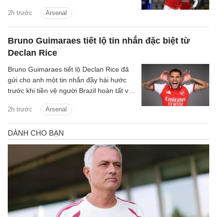
2h trước
Arsenal
Bruno Guimaraes tiết lộ tin nhắn đặc biệt từ
Declan Rice
Bruno Guimaraes tiết lộ Declan Rice đã
gửi cho anh một tin nhắn đầy hài hước
trước khi tiền vệ người Brazil hoàn tất vụ
chuyển nhượng trị giá 75 triệu bảng tới
2h trước
Arsenal
Arsenal.