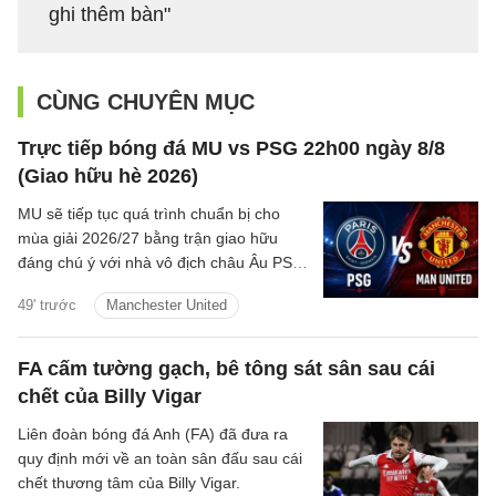
ghi thêm bàn"
CÙNG CHUYÊN MỤC
Trực tiếp bóng đá MU vs PSG 22h00 ngày 8/8
(Giao hữu hè 2026)
MU sẽ tiếp tục quá trình chuẩn bị cho
mùa giải 2026/27 bằng trận giao hữu
đáng chú ý với nhà vô địch châu Âu PSG
vào đêm nay tại Thụy Điển
49' trước
Manchester United
FA cấm tường gạch, bê tông sát sân sau cái
chết của Billy Vigar
Liên đoàn bóng đá Anh (FA) đã đưa ra
quy định mới về an toàn sân đấu sau cái
chết thương tâm của Billy Vigar.