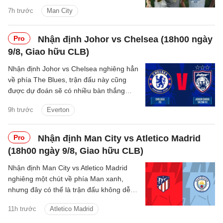
với sự thay đổi mang tính bước ngoặt
7h trước
Man City
trên băng ghế chỉ đạo.
Pro
Nhận định Johor vs Chelsea (18h00 ngày
9/8, Giao hữu CLB)
Nhận định Johor vs Chelsea nghiêng hẳn
về phía The Blues, trận đấu này cũng
được dự đoán sẽ có nhiều bàn thắng
được ghi.
9h trước
Everton
Pro
Nhận định Man City vs Atletico Madrid
(18h00 ngày 9/8, Giao hữu CLB)
Nhận định Man City vs Atletico Madrid
nghiêng một chút về phía Man xanh,
nhưng đây có thể là trận đấu không dễ
dàng với thầy trò Enzo Maresca.
11h trước
Atletico Madrid