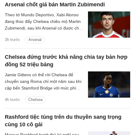
Arsenal chốt giá bán Martin Zubimendi
Theo tờ Mundo Deportivo, Xabi Alonso
đang thúc đẩy Chelsea chiêu mộ Martin
Zubimendi, sau khi Arsenal có được chữ
ký của Bruno Guimaraes.
3h trước
Arsenal
Chelsea đứng trước khả năng chia tay bản hợp
đồng 52 triệu bảng
Jamie Gittens có thể rời Chelsea để
chuyển sang Roma chỉ một năm sau khi
cập bến Stamford Bridge với mức phí
khoảng 52 triệu bảng.
4h trước
Chelsea
Rashford tiệc tùng trên du thuyền sang trọng
cùng 10 cô gái
Marcus Rashford tranh thủ kỳ nghỉ sau