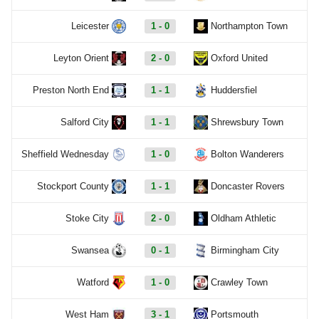
Leicester
1 - 0
Northampton Town
Leyton Orient
2 - 0
Oxford United
Preston North End
1 - 1
Huddersfiel
Salford City
1 - 1
Shrewsbury Town
Sheffield Wednesday
1 - 0
Bolton Wanderers
Stockport County
1 - 1
Doncaster Rovers
Stoke City
2 - 0
Oldham Athletic
Swansea
0 - 1
Birmingham City
Watford
1 - 0
Crawley Town
West Ham
3 - 1
Portsmouth