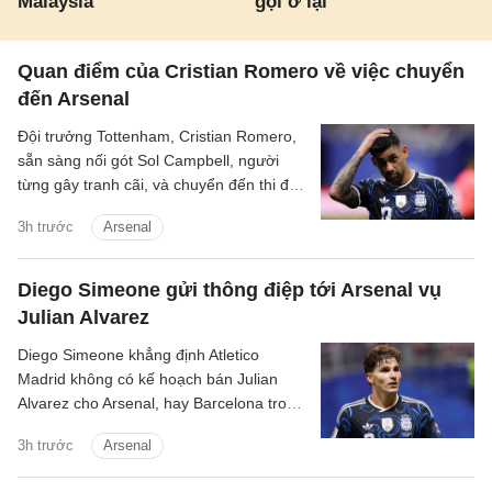
Malaysia
gọi ở lại
Quan điểm của Cristian Romero về việc chuyển
đến Arsenal
Đội trưởng Tottenham, Cristian Romero,
sẵn sàng nối gót Sol Campbell, người
từng gây tranh cãi, và chuyển đến thi đấu
cho Tottenham.
3h trước
Arsenal
Diego Simeone gửi thông điệp tới Arsenal vụ
Julian Alvarez
Diego Simeone khẳng định Atletico
Madrid không có kế hoạch bán Julian
Alvarez cho Arsenal, hay Barcelona trong
mùa hè này.
3h trước
Arsenal