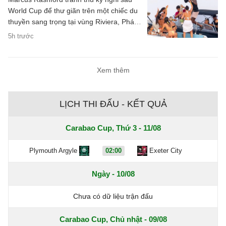
World Cup để thư giãn trên một chiếc du
thuyền sang trọng tại vùng Riviera, Pháp,
cùng 10 người bạn nữ.
5h trước
Xem thêm
LỊCH THI ĐẤU - KẾT QUẢ
Carabao Cup, Thứ 3 - 11/08
Plymouth Argyle
02:00
Exeter City
Ngày - 10/08
Chưa có dữ liệu trận đấu
Carabao Cup, Chủ nhật - 09/08