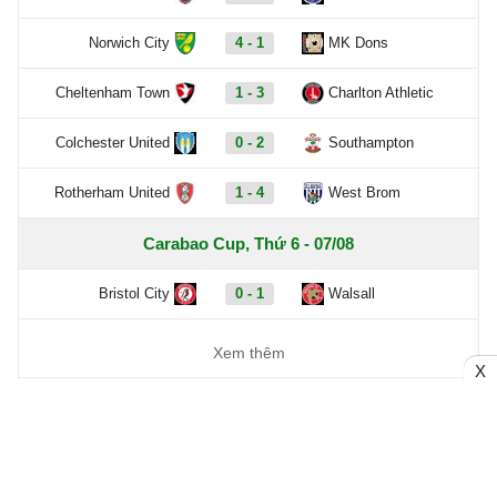
Norwich City
4 - 1
MK Dons
Cheltenham Town
1 - 3
Charlton Athletic
Colchester United
0 - 2
Southampton
Rotherham United
1 - 4
West Brom
Carabao Cup, Thứ 6 - 07/08
Bristol City
0 - 1
Walsall
Xem thêm
X