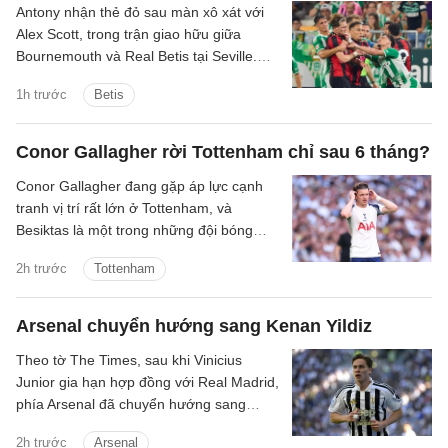
Antony nhận thẻ đỏ sau màn xô xát với
Alex Scott, trong trận giao hữu giữa
Bournemouth và Real Betis tại Seville.
Hai đội hòa nhau 2-2 sau 90 phút.
1h trước
Betis
Conor Gallagher rời Tottenham chỉ sau 6 tháng?
Conor Gallagher đang gặp áp lực cạnh
tranh vị trí rất lớn ở Tottenham, và
Besiktas là một trong những đội bóng
quan tâm đến chữ ký của anh.
2h trước
Tottenham
Arsenal chuyển hướng sang Kenan Yildiz
Theo tờ The Times, sau khi Vinicius
Junior gia hạn hợp đồng với Real Madrid,
phía Arsenal đã chuyển hướng sang
Kenan Yildiz của Juventus.
2h trước
Arsenal