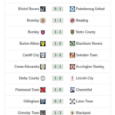
Bristol Rovers
0 - 1
Peterboroug United
Bromley
1 - 1
Reading
Burnley
1 - 1
Notts County
Burton Albion
1 - 2
Blackburn Rovers
Cardiff City
3 - 2
Swindon Town
Crewe Alexandra
2 - 1
Accrington Stanley
Derby County
1 - 2
Lincoln City
Fleetwood Town
1 - 0
Chesterfiel
Gillingham
0 - 3
Luton Town
Grimsby Town
1 - 3
Blackpool