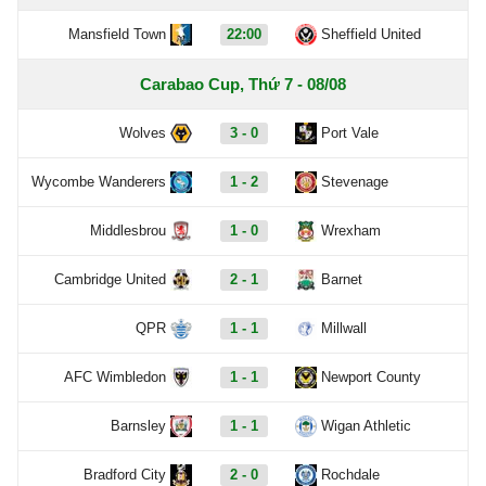
Mansfield Town
22:00
Sheffield United
Carabao Cup, Thứ 7 - 08/08
Wolves
3 - 0
Port Vale
Wycombe Wanderers
1 - 2
Stevenage
Middlesbrou
1 - 0
Wrexham
Cambridge United
2 - 1
Barnet
QPR
1 - 1
Millwall
AFC Wimbledon
1 - 1
Newport County
Barnsley
1 - 1
Wigan Athletic
Bradford City
2 - 0
Rochdale