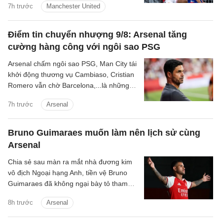
7h trước
Manchester United
hữu tiền mùa giải với Paris Saint-
Germain.
Điểm tin chuyển nhượng 9/8: Arsenal tăng
cường hàng công với ngôi sao PSG
Arsenal chấm ngôi sao PSG, Man City tái
khởi động thương vụ Cambiaso, Cristian
Romero vẫn chờ Barcelona,...là những
tin tức bóng đá nổi bật trong điểm tin
7h trước
Arsenal
bóng đá sáng 9/8.
Bruno Guimaraes muốn làm nên lịch sử cùng
Arsenal
Chia sẻ sau màn ra mắt nhà đương kim
vô địch Ngoại hạng Anh, tiền vệ Bruno
Guimaraes đã không ngại bày tỏ tham
vọng giành danh hiệu và cùng Pháo thủ
8h trước
Arsenal
tạo nên những điều lớn lao.