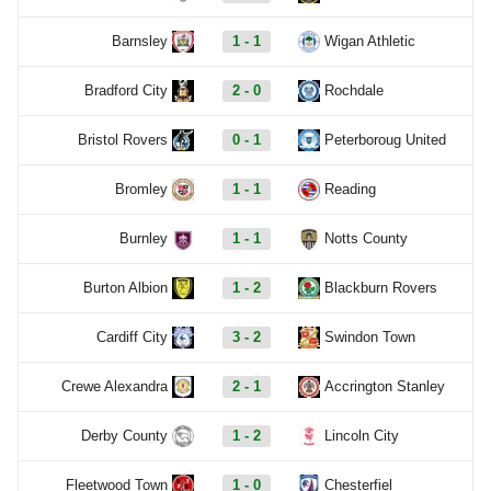
Barnsley
1 - 1
Wigan Athletic
Bradford City
2 - 0
Rochdale
Bristol Rovers
0 - 1
Peterboroug United
Bromley
1 - 1
Reading
Burnley
1 - 1
Notts County
Burton Albion
1 - 2
Blackburn Rovers
Cardiff City
3 - 2
Swindon Town
Crewe Alexandra
2 - 1
Accrington Stanley
Derby County
1 - 2
Lincoln City
Fleetwood Town
1 - 0
Chesterfiel