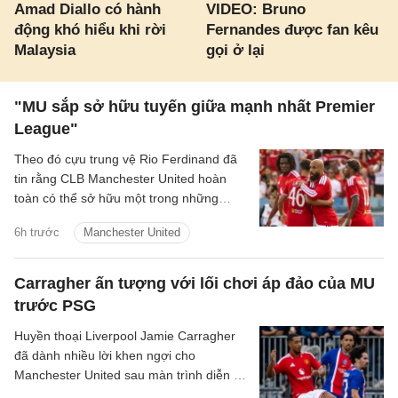
Amad Diallo có hành
VIDEO: Bruno
động khó hiểu khi rời
Fernandes được fan kêu
Malaysia
gọi ở lại
"MU sắp sở hữu tuyến giữa mạnh nhất Premier
League"
Theo đó cựu trung vệ Rio Ferdinand đã
tin rằng CLB Manchester United hoàn
toàn có thể sở hữu một trong những
hàng tiền vệ mạnh nhất Premier League
6h trước
Manchester United
sau khi chứng kiến sự ăn ý giữa Bruno
Fernandes và Youri Tielemans.
Carragher ấn tượng với lối chơi áp đảo của MU
trước PSG
Huyền thoại Liverpool Jamie Carragher
đã dành nhiều lời khen ngợi cho
Manchester United sau màn trình diễn ấn
tượng trong trận hòa 1-1 ở loạt trận giao