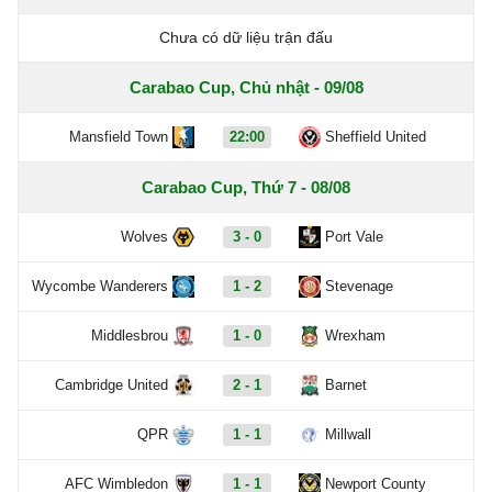
Chưa có dữ liệu trận đấu
Carabao Cup, Chủ nhật - 09/08
Mansfield Town
22:00
Sheffield United
Carabao Cup, Thứ 7 - 08/08
Wolves
3 - 0
Port Vale
Wycombe Wanderers
1 - 2
Stevenage
Middlesbrou
1 - 0
Wrexham
Cambridge United
2 - 1
Barnet
QPR
1 - 1
Millwall
AFC Wimbledon
1 - 1
Newport County