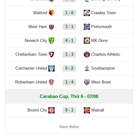
Watford
1 - 0
Crawley Town
West Ham
3 - 1
Portsmouth
Norwich City
4 - 1
MK Dons
Cheltenham Town
1 - 3
Charlton Athletic
Colchester United
0 - 2
Southampton
Rotherham United
1 - 4
West Brom
Carabao Cup, Thứ 6 - 07/08
Bristol City
0 - 1
Walsall
Xem thêm