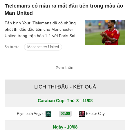
Tielemans có màn ra mắt đầu tiên trong màu áo
Man United
Tân binh Youri Tielemans đã có những
phút thi đấu đầu tiên cho Manchester
United trong trận hòa 1-1 với Paris Saint-
Germain diễn ra vào hôm qua, 8/8/2026.
8h trước
Manchester United
Xem thêm
LỊCH THI ĐẤU - KẾT QUẢ
Carabao Cup, Thứ 3 - 11/08
Plymouth Argyle
02:00
Exeter City
Ngày - 10/08