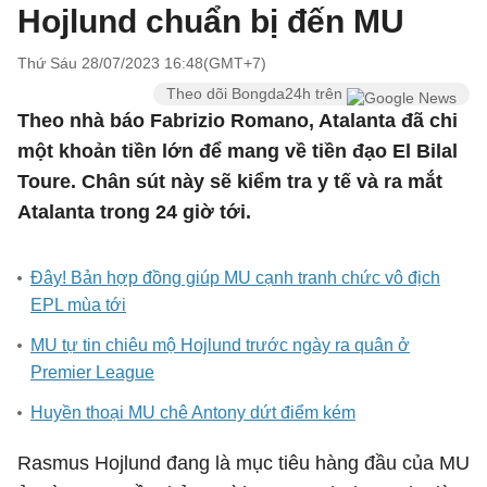
Hojlund chuẩn bị đến MU
Thứ Sáu 28/07/2023 16:48(GMT+7)
Theo dõi Bongda24h trên
Theo nhà báo Fabrizio Romano, Atalanta đã chi
một khoản tiền lớn để mang về tiền đạo El Bilal
Toure. Chân sút này sẽ kiểm tra y tế và ra mắt
Atalanta trong 24 giờ tới.
Đây! Bản hợp đồng giúp MU cạnh tranh chức vô địch
EPL mùa tới
MU tự tin chiêu mộ Hojlund trước ngày ra quân ở
Premier League
Huyền thoại MU chê Antony dứt điểm kém
Rasmus Hojlund đang là mục tiêu hàng đầu của MU