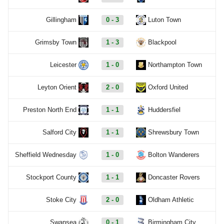
Gillingham
0 - 3
Luton Town
Grimsby Town
1 - 3
Blackpool
Leicester
1 - 0
Northampton Town
Leyton Orient
2 - 0
Oxford United
Preston North End
1 - 1
Huddersfiel
Salford City
1 - 1
Shrewsbury Town
Sheffield Wednesday
1 - 0
Bolton Wanderers
Stockport County
1 - 1
Doncaster Rovers
Stoke City
2 - 0
Oldham Athletic
Swansea
0 - 1
Birmingham City