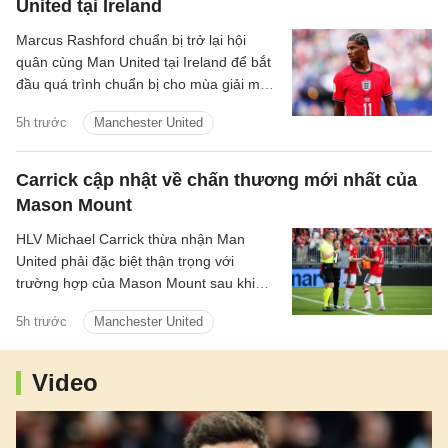
United tại Ireland
Marcus Rashford chuẩn bị trở lại hội
quân cùng Man United tại Ireland để bắt
đầu quá trình chuẩn bị cho mùa giải mới.
Thông tin này được HLV trưởng Michael
5h trước
Manchester United
Carrick xác nhận.
Carrick cập nhật về chấn thương mới nhất của
Mason Mount
HLV Michael Carrick thừa nhận Man
United phải đặc biệt thận trọng với
trường hợp của Mason Mount sau khi
tiền vệ người Anh khiến đội bóng lo lắng
5h trước
Manchester United
vì vấn đề thể trạng trong trận hòa 1-1 với
PSG.
Video