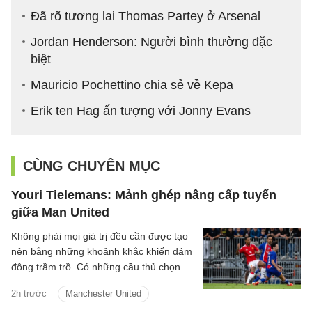
Đã rõ tương lai Thomas Partey ở Arsenal
Jordan Henderson: Người bình thường đặc
biệt
Mauricio Pochettino chia sẻ về Kepa
Erik ten Hag ấn tượng với Jonny Evans
CÙNG CHUYÊN MỤC
Youri Tielemans: Mảnh ghép nâng cấp tuyến
giữa Man United
Không phải mọi giá trị đều cần được tạo
nên bằng những khoảnh khắc khiến đám
đông trầm trồ. Có những cầu thủ chọn
cách lặng lẽ hơn: một nhịp chạm vừa đủ,
2h trước
Manchester United
một pha xoay người đúng lúc, một đường