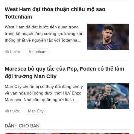
chuyền tưởng như giản đơn nhưng mở ra
cả khoảng trời phía trước. Youri
West Ham đạt thỏa thuận chiêu mộ sao
Tielemans là kiểu tiền vệ như thế.
Tottenham
West Ham đã đạt bước tiến quan trọng
trong kế hoạch tăng cường lực lượng khi
thống nhất về nguyên tắc với Tottenham
cho thương vụ Manor Solomon.
4h trước
Tottenham
Maresca bỏ quy tắc của Pep, Foden có thể làm
đội trưởng Man City
Man City chuẩn bị có thay đổi đáng chú ý
về văn hóa đội bóng dưới thời HLV Enzo
Maresca. Nhà cầm quân người Italia
được cho là sẽ thay đổi quy trình lựa
4h trước
Man City
chọn đội trưởng từng được Pep
Guardiola duy trì trong nhiều năm.