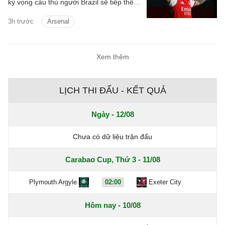
kỳ vọng cầu thủ người Brazil sẽ tiếp thêm
chất thép cho đội hình Pháo thủ.
3h trước
Arsenal
Xem thêm
LỊCH THI ĐẤU - KẾT QUẢ
Ngày - 12/08
Chưa có dữ liệu trận đấu
Carabao Cup, Thứ 3 - 11/08
Plymouth Argyle
02:00
Exeter City
Hôm nay - 10/08