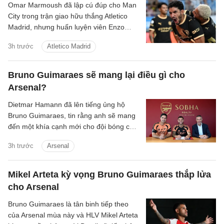
Omar Marmoush đã lập cú đúp cho Man
City trong trận giao hữu thắng Atletico
Madrid, nhưng huấn luyện viên Enzo
Maresca lại tỏ ra kín đáo về tương lai của
3h trước
Atletico Madrid
anh.
Bruno Guimaraes sẽ mang lại điều gì cho
Arsenal?
Dietmar Hamann đã lên tiếng ủng hộ
Bruno Guimaraes, tin rằng anh sẽ mang
đến một khía cạnh mới cho đội bóng của
Mikel Arteta.
3h trước
Arsenal
Mikel Arteta kỳ vọng Bruno Guimaraes thắp lửa
cho Arsenal
Bruno Guimaraes là tân binh tiếp theo
của Arsenal mùa này và HLV Mikel Arteta