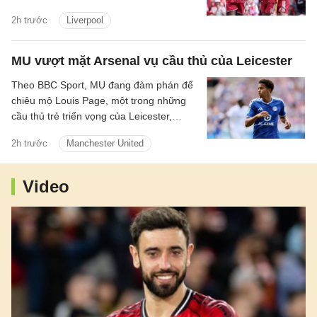
vết nứt trong hệ thống. Tập thể này có
2h trước
Liverpool
thể bùng lên dữ dội khi mọi mắt xích vận
hành đúng nhịp, song lại dễ chao đảo khi
cường độ suy giảm và sự kết nối bắt đầu
MU vượt mặt Arsenal vụ cầu thủ của Leicester
đứt gãy.
Theo BBC Sport, MU đang đàm phán để
chiêu mộ Louis Page, một trong những
cầu thủ trẻ triển vọng của Leicester,
người cũng được Arsenal quan tâm.
2h trước
Manchester United
Video