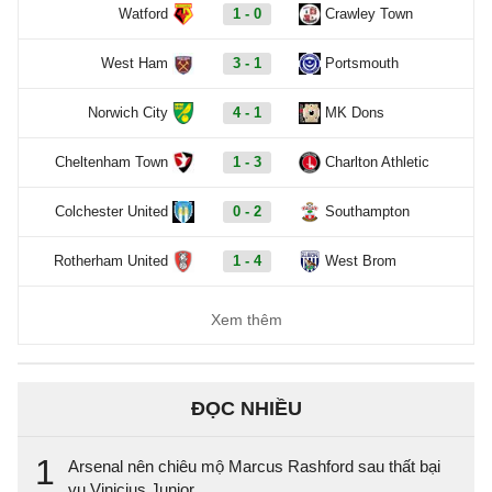
Watford
1 - 0
Crawley Town
West Ham
3 - 1
Portsmouth
Norwich City
4 - 1
MK Dons
Cheltenham Town
1 - 3
Charlton Athletic
Colchester United
0 - 2
Southampton
Rotherham United
1 - 4
West Brom
Xem thêm
ĐỌC NHIỀU
1
Arsenal nên chiêu mộ Marcus Rashford sau thất bại
vụ Vinicius Junior