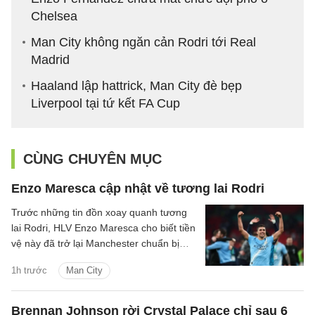
Chelsea
Man City không ngăn cản Rodri tới Real
Madrid
Haaland lập hattrick, Man City đè bẹp
Liverpool tại tứ kết FA Cup
CÙNG CHUYÊN MỤC
Enzo Maresca cập nhật về tương lai Rodri
Trước những tin đồn xoay quanh tương
lai Rodri, HLV Enzo Maresca cho biết tiền
vệ này đã trở lại Manchester chuẩn bị
cho mùa giải mới.
1h trước
Man City
Brennan Johnson rời Crystal Palace chỉ sau 6