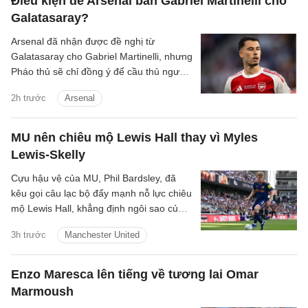
Điều kiện để Arsenal bán Gabriel Martinelli cho
Galatasaray?
Arsenal đã nhận được đề nghị từ
Galatasaray cho Gabriel Martinelli, nhưng
Pháo thủ sẽ chỉ đồng ý để cầu thủ người
Brazil ra đi nếu có một cầu thủ chạy cánh
2h trước
Arsenal
mới.
MU nên chiêu mộ Lewis Hall thay vì Myles
Lewis-Skelly
Cựu hậu vệ của MU, Phil Bardsley, đã
kêu gọi câu lạc bộ đẩy mạnh nỗ lực chiêu
mộ Lewis Hall, khẳng định ngôi sao của
Newcastle sẽ là sự bổ sung hoàn hảo
3h trước
Manchester United
cho sân Old Trafford.
Enzo Maresca lên tiếng về tương lai Omar
Marmoush