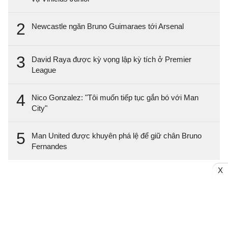
2
Newcastle ngăn Bruno Guimaraes tới Arsenal
3
David Raya được kỳ vọng lập kỳ tích ở Premier
League
4
Nico Gonzalez: "Tôi muốn tiếp tục gắn bó với Man
City"
5
Man United được khuyên phá lệ để giữ chân Bruno
Fernandes
X
Trang chủ
Bóng đá Việt Nam
Tin Nóng
Bóng đá Anh