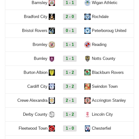
Barnsley
1 - 1
Wigan Athletic
Bradford City
2 - 0
Rochdale
Bristol Rovers
0 - 1
Peterboroug United
Bromley
1 - 1
Reading
Burnley
1 - 1
Notts County
Burton Albion
1 - 2
Blackburn Rovers
Cardiff City
3 - 2
Swindon Town
Crewe Alexandra
2 - 1
Accrington Stanley
Derby County
1 - 2
Lincoln City
Fleetwood Town
1 - 0
Chesterfiel