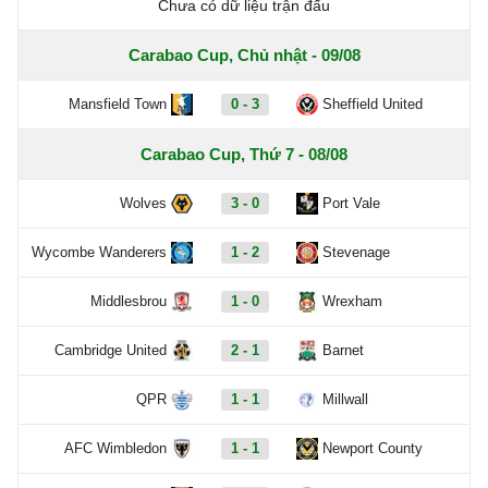
Chưa có dữ liệu trận đấu
Carabao Cup, Chủ nhật - 09/08
Mansfield Town
0 - 3
Sheffield United
Carabao Cup, Thứ 7 - 08/08
Wolves
3 - 0
Port Vale
Wycombe Wanderers
1 - 2
Stevenage
Middlesbrou
1 - 0
Wrexham
Cambridge United
2 - 1
Barnet
QPR
1 - 1
Millwall
AFC Wimbledon
1 - 1
Newport County