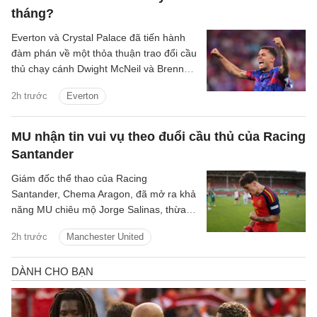
tháng?
Everton và Crystal Palace đã tiến hành
đàm phán về một thỏa thuận trao đổi cầu
thủ chạy cánh Dwight McNeil và Brennan
Johnson.
2h trước
Everton
MU nhận tin vui vụ theo đuổi cầu thủ của Racing
Santander
Giám đốc thể thao của Racing
Santander, Chema Aragon, đã mở ra khả
năng MU chiêu mộ Jorge Salinas, thừa
nhận sao trẻ này có thể ra đi nếu được
2h trước
Manchester United
các ông lớn tiếp cận.