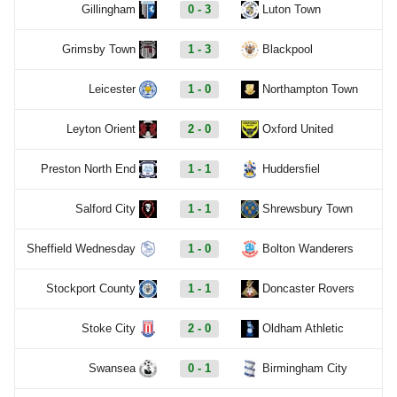
Gillingham
0 - 3
Luton Town
Grimsby Town
1 - 3
Blackpool
Leicester
1 - 0
Northampton Town
Leyton Orient
2 - 0
Oxford United
Preston North End
1 - 1
Huddersfiel
Salford City
1 - 1
Shrewsbury Town
Sheffield Wednesday
1 - 0
Bolton Wanderers
Stockport County
1 - 1
Doncaster Rovers
Stoke City
2 - 0
Oldham Athletic
Swansea
0 - 1
Birmingham City