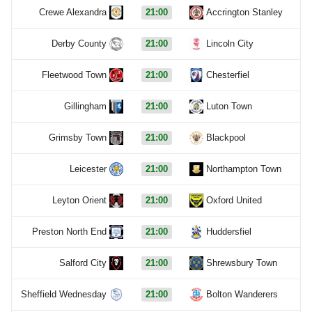
Crewe Alexandra
21:00
Accrington Stanley
Derby County
21:00
Lincoln City
Fleetwood Town
21:00
Chesterfiel
Gillingham
21:00
Luton Town
Grimsby Town
21:00
Blackpool
Leicester
21:00
Northampton Town
Leyton Orient
21:00
Oxford United
Preston North End
21:00
Huddersfiel
Salford City
21:00
Shrewsbury Town
Sheffield Wednesday
21:00
Bolton Wanderers