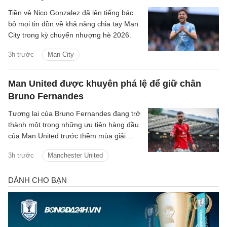
Tiền vệ Nico Gonzalez đã lên tiếng bác
bỏ mọi tin đồn về khả năng chia tay Man
City trong kỳ chuyển nhượng hè 2026.
3h trước
Man City
Man United được khuyên phá lệ để giữ chân
Bruno Fernandes
Tương lai của Bruno Fernandes đang trở
thành một trong những ưu tiên hàng đầu
của Man United trước thềm mùa giải
2026/27.
3h trước
Manchester United