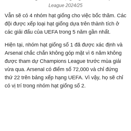
League 2024/25
Vẫn sẽ có 4 nhóm hạt giống cho việc bốc thăm. Các
đội được xếp loại hạt giống dựa trên thành tích ở
các giải đấu của UEFA trong 5 năm gần nhất.
Hiện tại, nhóm hạt giống số 1 đã được xác định và
Arsenal chắc chắn không góp mặt vì 6 năm không
được tham dự Champions League trước mùa giải
vừa qua. Arsenal có điểm số 72,000 và chỉ đứng
thứ 22 trên bảng xếp hạng UEFA. Vì vậy, họ sẽ chỉ
có vị trí trong nhóm hạt giống số 2.