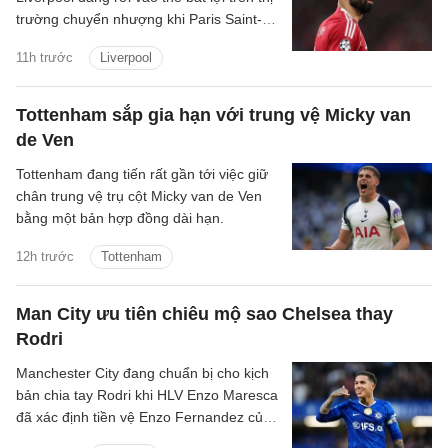
trường chuyển nhượng khi Paris Saint-
Germain tận dụng nhu cầu cấp thiết tìm
11h trước
Liverpool
người thay Mohamed Salah để đẩy giá
Bradley Barcola lên mức rất cao.
Tottenham sắp gia hạn với trung vệ Micky van
de Ven
Tottenham đang tiến rất gần tới việc giữ
chân trung vệ trụ cột Micky van de Ven
bằng một bản hợp đồng dài hạn.
12h trước
Tottenham
Man City ưu tiên chiêu mộ sao Chelsea thay
Rodri
Manchester City đang chuẩn bị cho kịch
bản chia tay Rodri khi HLV Enzo Maresca
đã xác định tiền vệ Enzo Fernandez của
Chelsea là mục tiêu ưu tiên để thay thế