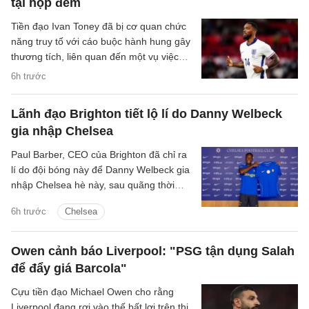
tại hộp đêm
Tiền đạo Ivan Toney đã bị cơ quan chức
năng truy tố với cáo buộc hành hung gây
thương tích, liên quan đến một vụ việc
xảy ra tại hộp đêm vào tháng 12/2025.
6h trước
Lãnh đạo Brighton tiết lộ lí do Danny Welbeck
gia nhập Chelsea
Paul Barber, CEO của Brighton đã chỉ ra
lí do đội bóng này để Danny Welbeck gia
nhập Chelsea hè này, sau quãng thời
gian chơi ấn tượng tại Brighton.
6h trước
Chelsea
Owen cảnh báo Liverpool: "PSG tận dụng Salah
để đẩy giá Barcola"
Cựu tiền đạo Michael Owen cho rằng
Liverpool đang rơi vào thế bất lợi trên thị