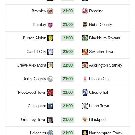
Bromley
21:00
Reading
Burnley
21:00
Notts County
Burton Albion
21:00
Blackburn Rovers
Cardiff City
21:00
Swindon Town
Crewe Alexandra
21:00
Accrington Stanley
Derby County
21:00
Lincoln City
Fleetwood Town
21:00
Chesterfiel
Gillingham
21:00
Luton Town
Grimsby Town
21:00
Blackpool
Leicester
21:00
Northampton Town