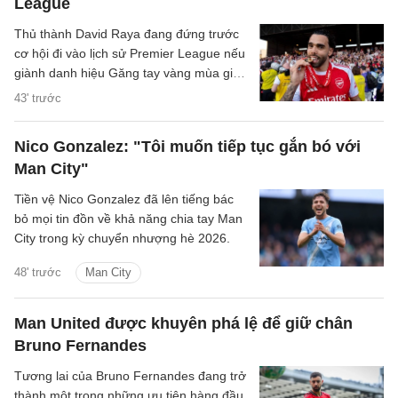
League
Thủ thành David Raya đang đứng trước
cơ hội đi vào lịch sử Premier League nếu
giành danh hiệu Găng tay vàng mùa giải
2026/27.
43' trước
Nico Gonzalez: "Tôi muốn tiếp tục gắn bó với
Man City"
Tiền vệ Nico Gonzalez đã lên tiếng bác
bỏ mọi tin đồn về khả năng chia tay Man
City trong kỳ chuyển nhượng hè 2026.
48' trước
Man City
Man United được khuyên phá lệ để giữ chân
Bruno Fernandes
Tương lai của Bruno Fernandes đang trở
thành một trong những ưu tiên hàng đầu