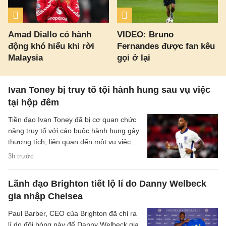
Amad Diallo có hành
VIDEO: Bruno
động khó hiểu khi rời
Fernandes được fan kêu
Malaysia
gọi ở lại
Ivan Toney bị truy tố tội hành hung sau vụ việc
tại hộp đêm
Tiền đạo Ivan Toney đã bị cơ quan chức
năng truy tố với cáo buộc hành hung gây
thương tích, liên quan đến một vụ việc
xảy ra tại hộp đêm vào tháng 12/2025.
3h trước
Lãnh đạo Brighton tiết lộ lí do Danny Welbeck
gia nhập Chelsea
Paul Barber, CEO của Brighton đã chỉ ra
lí do đội bóng này để Danny Welbeck gia