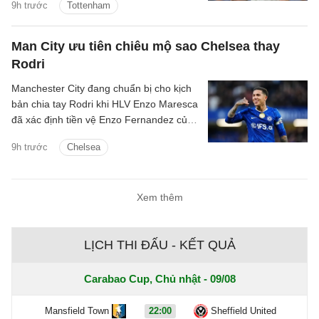
9h trước
Tottenham
Man City ưu tiên chiêu mộ sao Chelsea thay
Rodri
Manchester City đang chuẩn bị cho kịch
bản chia tay Rodri khi HLV Enzo Maresca
đã xác định tiền vệ Enzo Fernandez của
Chelsea là mục tiêu ưu tiên để thay thế
9h trước
Chelsea
ngôi sao người Tây Ban Nha.
Xem thêm
LỊCH THI ĐẤU - KẾT QUẢ
Carabao Cup, Chủ nhật - 09/08
Mansfield Town
22:00
Sheffield United