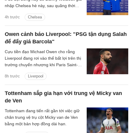
nhập Chelsea hè này, sau quãng thời
gian chơi ấn tượng tại Brighton.
4h trước
Chelsea
Owen cảnh báo Liverpool: "PSG tận dụng Salah
để đẩy giá Barcola"
Cựu tiền đạo Michael Owen cho rằng
Liverpool đang rơi vào thế bất lợi trên thị
trường chuyển nhượng khi Paris Saint-
Germain tận dụng nhu cầu cấp thiết tìm
8h trước
Liverpool
người thay Mohamed Salah để đẩy giá
Bradley Barcola lên mức rất cao.
Tottenham sắp gia hạn với trung vệ Micky van
de Ven
Tottenham đang tiến rất gần tới việc giữ
chân trung vệ trụ cột Micky van de Ven
bằng một bản hợp đồng dài hạn.