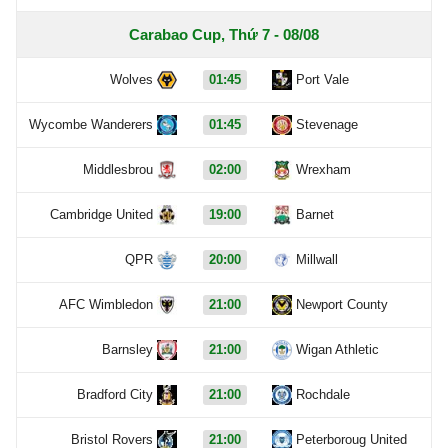
Carabao Cup, Thứ 7 - 08/08
Wolves
01:45
Port Vale
Wycombe Wanderers
01:45
Stevenage
Middlesbrou
02:00
Wrexham
Cambridge United
19:00
Barnet
QPR
20:00
Millwall
AFC Wimbledon
21:00
Newport County
Barnsley
21:00
Wigan Athletic
Bradford City
21:00
Rochdale
Bristol Rovers
21:00
Peterboroug United