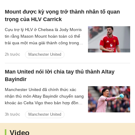
Mount được kỳ vọng trở thành nhân tố quan
trọng của HLV Carrick
Cựu trợ lý HLV ở Chelsea là Jody Morris
tin rằng Mason Mount hoàn toàn có thể
trải qua một mùa giải thành công trong
màu áo Man United, trở thành một trong
2h trước
Manchester United
những nhân tố quan trọng dưới thời HLV
Michael Carrick.
Man United nói lời chia tay thủ thành Altay
Bayindir
Manchester United đã chính thức xác
nhận thủ môn Altay Bayindir chuyển sang
khoác áo Celta Vigo theo bản hợp đồng
cho mượn trong mùa giải mới.
3h trước
Manchester United
Video