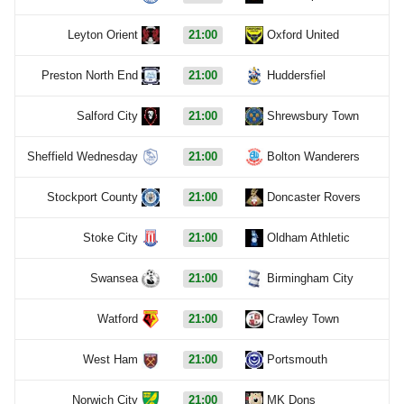
Leyton Orient
21:00
Oxford United
Preston North End
21:00
Huddersfiel
Salford City
21:00
Shrewsbury Town
Sheffield Wednesday
21:00
Bolton Wanderers
Stockport County
21:00
Doncaster Rovers
Stoke City
21:00
Oldham Athletic
Swansea
21:00
Birmingham City
Watford
21:00
Crawley Town
West Ham
21:00
Portsmouth
Norwich City
21:00
MK Dons