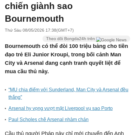
chiến giành sao
Bournemouth
Thứ Sáu 08/05/2026 17:38(GMT+7)
Theo dõi Bongda24h trên
Bournemouth có thể đòi 100 triệu bảng cho tiền
đạo trẻ Eli Junior Kroupi, trong bối cảnh Man
City và Arsenal đang cạnh tranh quyết liệt để
mua cầu thủ này.
“MU chia điểm với Sunderland, Man City và Arsenal đều
thắng”
Arsenal hy vọng vượt mặt Liverpool vụ sao Porto
Paul Scholes chê Arsenal nhàm chán
Cầu thủ người Pháp này chỉ mới chuyển đến Anh