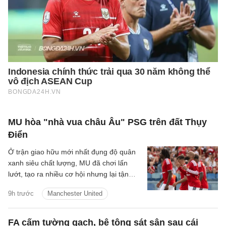
MU hòa "nhà vua châu Âu" PSG trên đất Thụy
Điển
Ở trận giao hữu mới nhất đụng độ quân
xanh siêu chất lượng, MU đã chơi lấn
lướt, tạo ra nhiều cơ hội nhưng lại tận
dụng không tốt nên đành chấp nhận kết
9h trước
Manchester United
quả hòa.
FA cấm tường gạch, bê tông sát sân sau cái