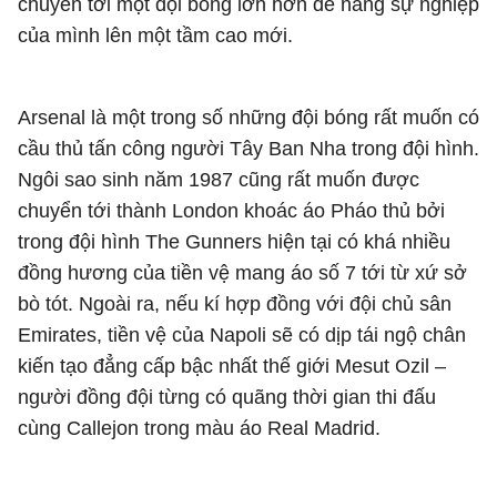
chuyển tới một đội bóng lớn hơn để nâng sự nghiệp
của mình lên một tầm cao mới.
Arsenal là một trong số những đội bóng rất muốn có
cầu thủ tấn công người Tây Ban Nha trong đội hình.
Ngôi sao sinh năm 1987 cũng rất muốn được
chuyển tới thành London khoác áo Pháo thủ bởi
trong đội hình The Gunners hiện tại có khá nhiều
đồng hương của tiền vệ mang áo số 7 tới từ xứ sở
bò tót. Ngoài ra, nếu kí hợp đồng với đội chủ sân
Emirates, tiền vệ của Napoli sẽ có dịp tái ngộ chân
kiến tạo đẳng cấp bậc nhất thế giới Mesut Ozil –
người đồng đội từng có quãng thời gian thi đấu
cùng Callejon trong màu áo Real Madrid.