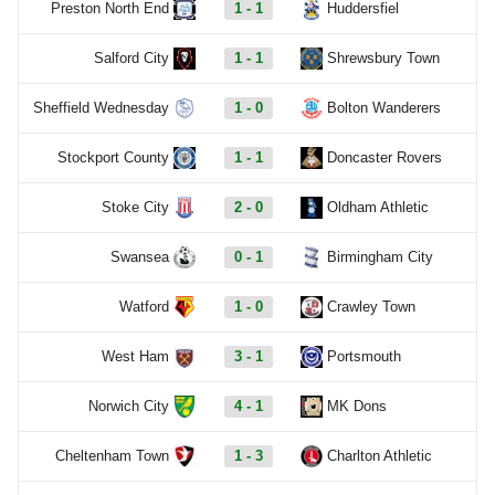
Preston North End
1 - 1
Huddersfiel
Salford City
1 - 1
Shrewsbury Town
Sheffield Wednesday
1 - 0
Bolton Wanderers
Stockport County
1 - 1
Doncaster Rovers
Stoke City
2 - 0
Oldham Athletic
Swansea
0 - 1
Birmingham City
Watford
1 - 0
Crawley Town
West Ham
3 - 1
Portsmouth
Norwich City
4 - 1
MK Dons
Cheltenham Town
1 - 3
Charlton Athletic