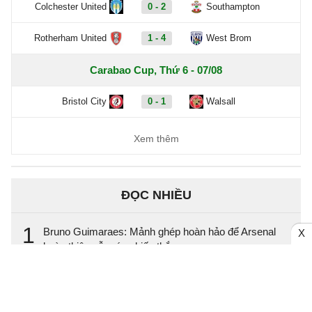
Colchester United
0 - 2
Southampton
Rotherham United
1 - 4
West Brom
Carabao Cup, Thứ 6 - 07/08
Bristol City
0 - 1
Walsall
Xem thêm
ĐỌC NHIỀU
1
Bruno Guimaraes: Mảnh ghép hoàn hảo để Arsenal
X
hoàn thiện cỗ máy chiến thắng
2
Arteta tri ân Norgaard sau khi tiền vệ Đan Mạch gia
nhập Everton