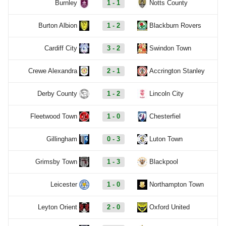
Burnley
1 - 1
Notts County
Burton Albion
1 - 2
Blackburn Rovers
Cardiff City
3 - 2
Swindon Town
Crewe Alexandra
2 - 1
Accrington Stanley
Derby County
1 - 2
Lincoln City
Fleetwood Town
1 - 0
Chesterfiel
Gillingham
0 - 3
Luton Town
Grimsby Town
1 - 3
Blackpool
Leicester
1 - 0
Northampton Town
Leyton Orient
2 - 0
Oxford United