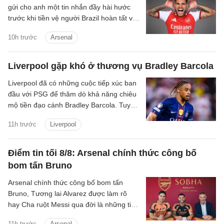
gửi cho anh một tin nhắn đầy hài hước
trước khi tiền vệ người Brazil hoàn tất vụ
chuyển nhượng trị giá 75 triệu bảng tới
10h trước
Arsenal
Arsenal.
Liverpool gặp khó ở thương vụ Bradley Barcola
Liverpool đã có những cuộc tiếp xúc ban
đầu với PSG để thăm dò khả năng chiêu
mộ tiền đạo cánh Bradley Barcola. Tuy
nhiên, khoảng cách về mức định giá giữa
11h trước
Liverpool
hai CLB đang là trở ngại lớn đối với
thương vụ này.
Điểm tin tối 8/8: Arsenal chính thức công bố
bom tấn Bruno
Arsenal chính thức công bố bom tấn
Bruno, Tương lai Alvarez được làm rõ
hay Cha ruột Messi qua đời là những tin
chính có trong điểm tin tối 8/8/2026.
11h trước
Arsenal