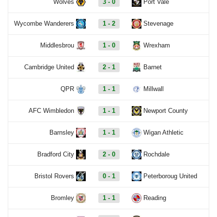
Wolves
3 - 0
Port Vale
Wycombe Wanderers
1 - 2
Stevenage
Middlesbrou
1 - 0
Wrexham
Cambridge United
2 - 1
Barnet
QPR
1 - 1
Millwall
AFC Wimbledon
1 - 1
Newport County
Barnsley
1 - 1
Wigan Athletic
Bradford City
2 - 0
Rochdale
Bristol Rovers
0 - 1
Peterboroug United
Bromley
1 - 1
Reading