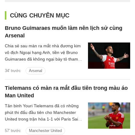
CÙNG CHUYÊN MỤC
Bruno Guimaraes muốn làm nên lịch sử cùng
Arsenal
Chia sẻ sau màn ra mắt nhà đương kim
vô địch Ngoại hạng Anh, tiền vệ Bruno
Guimaraes đã không ngại bày tỏ tham
vọng giành danh hiệu và cùng Pháo thủ
34' trước
Arsenal
tạo nên những điều lớn lao.
Tielemans có màn ra mắt đầu tiên trong màu áo
Man United
Tân binh Youri Tielemans đã có những
phút thi đấu đầu tiên cho Manchester
United trong trận hòa 1-1 với Paris Saint-
Germain diễn ra vào hôm qua, 8/8/2026.
57' trước
Manchester United