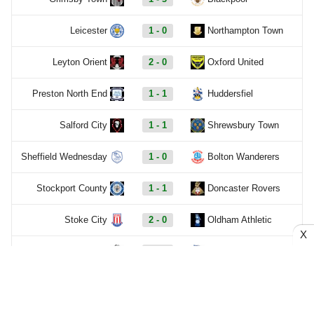
Leicester
1 - 0
Northampton Town
Leyton Orient
2 - 0
Oxford United
Preston North End
1 - 1
Huddersfiel
Salford City
1 - 1
Shrewsbury Town
Sheffield Wednesday
1 - 0
Bolton Wanderers
Stockport County
1 - 1
Doncaster Rovers
Stoke City
2 - 0
Oldham Athletic
X
Swansea
0 - 1
Birmingham City
Watford
1 - 0
Crawley Town