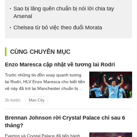
Sao bị lãng quên chuẩn bị nói lời chia tay
Arsenal
Chelsea từ bỏ việc theo đuổi Morata
CÙNG CHUYÊN MỤC
Enzo Maresca cập nhật về tương lai Rodri
Trước những tin đồn xoay quanh tương
lai Rodri, HLV Enzo Maresca cho biết tiền
vệ này đã trở lại Manchester chuẩn bị
cho mùa giải mới.
1h trước
Man City
Brennan Johnson rời Crystal Palace chỉ sau 6
tháng?
Everton và Crystal Palace đã tiến hành