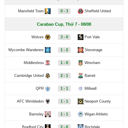
Mansfield Town
0 - 3
Sheffield United
Carabao Cup, Thứ 7 - 08/08
Wolves
3 - 0
Port Vale
Wycombe Wanderers
1 - 2
Stevenage
Middlesbrou
1 - 0
Wrexham
Cambridge United
2 - 1
Barnet
QPR
1 - 1
Millwall
AFC Wimbledon
1 - 1
Newport County
Barnsley
1 - 1
Wigan Athletic
Bradford City
2 - 0
Rochdale