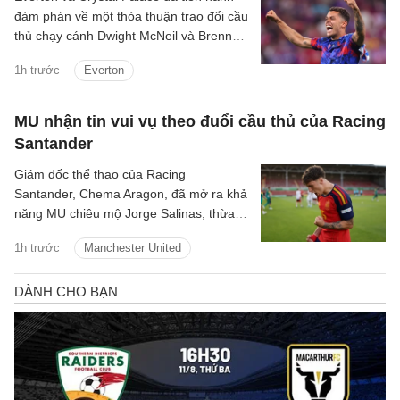
đàm phán về một thỏa thuận trao đổi cầu
thủ chạy cánh Dwight McNeil và Brennan
Johnson.
1h trước
Everton
MU nhận tin vui vụ theo đuổi cầu thủ của Racing
Santander
Giám đốc thể thao của Racing
Santander, Chema Aragon, đã mở ra khả
năng MU chiêu mộ Jorge Salinas, thừa
nhận sao trẻ này có thể ra đi nếu được
1h trước
Manchester United
các ông lớn tiếp cận.