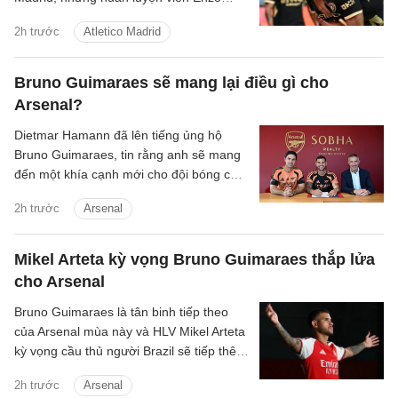
Maresca lại tỏ ra kín đáo về tương lai của
2h trước
Atletico Madrid
anh.
Bruno Guimaraes sẽ mang lại điều gì cho
Arsenal?
Dietmar Hamann đã lên tiếng ủng hộ
Bruno Guimaraes, tin rằng anh sẽ mang
đến một khía cạnh mới cho đội bóng của
Mikel Arteta.
2h trước
Arsenal
Mikel Arteta kỳ vọng Bruno Guimaraes thắp lửa
cho Arsenal
Bruno Guimaraes là tân binh tiếp theo
của Arsenal mùa này và HLV Mikel Arteta
kỳ vọng cầu thủ người Brazil sẽ tiếp thêm
chất thép cho đội hình Pháo thủ.
2h trước
Arsenal