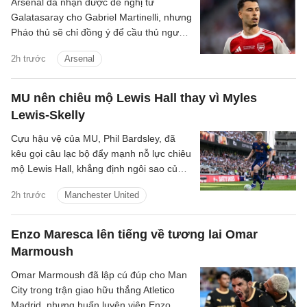
Arsenal đã nhận được đề nghị từ
Galatasaray cho Gabriel Martinelli, nhưng
Pháo thủ sẽ chỉ đồng ý để cầu thủ người
Brazil ra đi nếu có một cầu thủ chạy cánh
2h trước
Arsenal
mới.
MU nên chiêu mộ Lewis Hall thay vì Myles
Lewis-Skelly
Cựu hậu vệ của MU, Phil Bardsley, đã
kêu gọi câu lạc bộ đẩy mạnh nỗ lực chiêu
mộ Lewis Hall, khẳng định ngôi sao của
Newcastle sẽ là sự bổ sung hoàn hảo
2h trước
Manchester United
cho sân Old Trafford.
Enzo Maresca lên tiếng về tương lai Omar
Marmoush
Omar Marmoush đã lập cú đúp cho Man
City trong trận giao hữu thắng Atletico
Madrid, nhưng huấn luyện viên Enzo