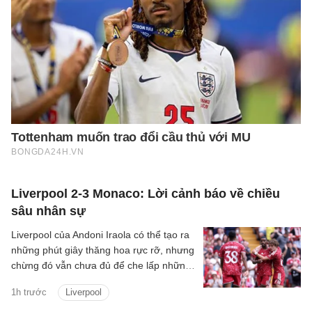
Liverpool 2-3 Monaco: Lời cảnh báo về chiều
sâu nhân sự
Liverpool của Andoni Iraola có thể tạo ra
những phút giây thăng hoa rực rỡ, nhưng
chừng đó vẫn chưa đủ để che lấp những
vết nứt trong hệ thống. Tập thể này có
1h trước
Liverpool
thể bùng lên dữ dội khi mọi mắt xích vận
hành đúng nhịp, song lại dễ chao đảo khi