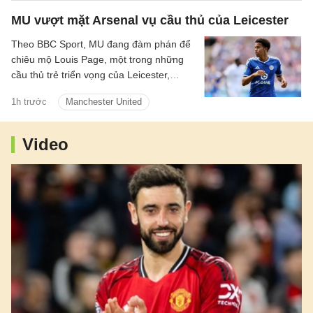
cường độ suy giảm và sự kết nối bắt đầu
MU vượt mặt Arsenal vụ cầu thủ của Leicester
đứt gãy.
Theo BBC Sport, MU đang đàm phán để
chiêu mộ Louis Page, một trong những
cầu thủ trẻ triển vọng của Leicester,
người cũng được Arsenal quan tâm.
1h trước
Manchester United
Video