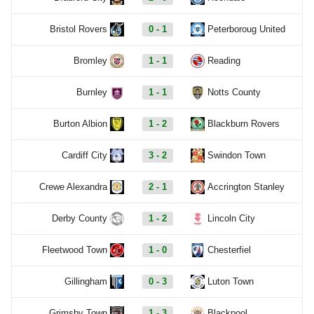
Bristol Rovers
0 - 1
Peterboroug United
Bromley
1 - 1
Reading
Burnley
1 - 1
Notts County
Burton Albion
1 - 2
Blackburn Rovers
Cardiff City
3 - 2
Swindon Town
Crewe Alexandra
2 - 1
Accrington Stanley
Derby County
1 - 2
Lincoln City
Fleetwood Town
1 - 0
Chesterfiel
Gillingham
0 - 3
Luton Town
Grimsby Town
1 - 3
Blackpool