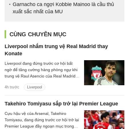
Garnacho ca ngợi Kobbie Mainoo là cầu thủ
xuất sắc nhất của MU
CÙNG CHUYÊN MỤC
Liverpool nhắm trung vệ Real Madrid thay
Konate
Liverpool đang đứng trước cơ hội bất
ngờ để tăng cường hàng phòng ngự khi
trung vệ Raul Asencio của Real Madrid
được cho là có thể rời sân Bernabeu
4h trước
Liverpool
trong kỳ chuyển nhượng mùa hè này.
Takehiro Tomiyasu sắp trở lại Premier League
Cựu hậu vệ của Arsenal, Takehiro
Tomiyasu, đang đứng trước cơ hội trở lại
Premier League đầy ngoạn mục trong