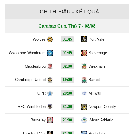
LỊCH THI ĐẤU - KẾT QUẢ
Carabao Cup, Thứ 7 - 08/08
Wolves
01:45
Port Vale
Wycombe Wanderers
01:45
Stevenage
Middlesbrou
02:00
Wrexham
Cambridge United
19:00
Barnet
QPR
20:00
Millwall
AFC Wimbledon
21:00
Newport County
Barnsley
21:00
Wigan Athletic
Bradford City
21:00
Rochdale