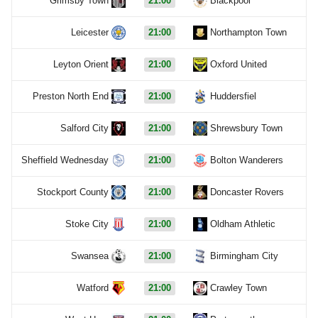
Grimsby Town
21:00
Blackpool
Leicester
21:00
Northampton Town
Leyton Orient
21:00
Oxford United
Preston North End
21:00
Huddersfiel
Salford City
21:00
Shrewsbury Town
Sheffield Wednesday
21:00
Bolton Wanderers
Stockport County
21:00
Doncaster Rovers
Stoke City
21:00
Oldham Athletic
Swansea
21:00
Birmingham City
Watford
21:00
Crawley Town