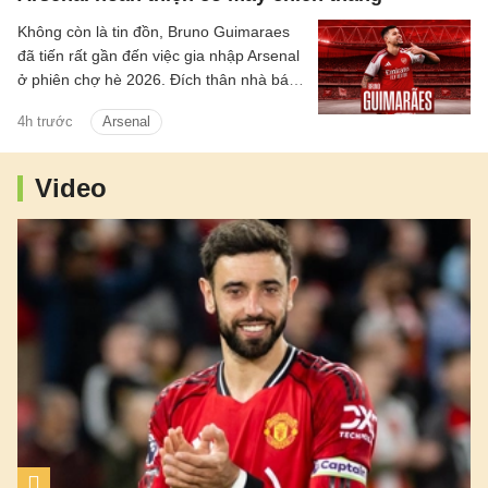
Không còn là tin đồn, Bruno Guimaraes
đã tiến rất gần đến việc gia nhập Arsenal
ở phiên chợ hè 2026. Đích thân nhà báo
uy tín David Ornstein đã lên tiếng xác
4h trước
Arsenal
nhận thương vụ sắp sửa được hoàn tất.
Dự kiến theo lịch tiền vệ người Brazil sẽ
bay về London trong hôm nay, bắt đầu
Video
buổi kiểm tra y tế và hoàn tất các thủ tục
còn lại để chuẩn bị cho ra mắt đội bóng
mới.