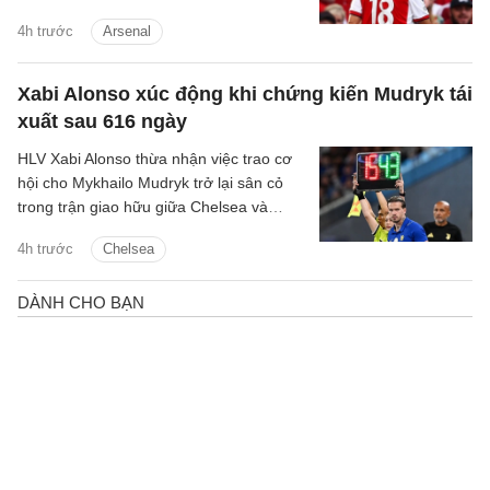
màu áo Crystal Palace.
4h trước
Arsenal
Xabi Alonso xúc động khi chứng kiến Mudryk tái
xuất sau 616 ngày
HLV Xabi Alonso thừa nhận việc trao cơ
hội cho Mykhailo Mudryk trở lại sân cỏ
trong trận giao hữu giữa Chelsea và
Juventus là một khoảnh khắc đầy cảm
4h trước
Chelsea
xúc đối với toàn đội.