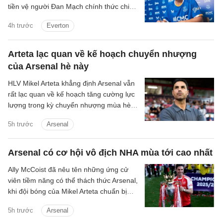
tiền vệ người Đan Mạch chính thức chia
tay Arsenal để chuyển sang khoác áo
4h trước
Everton
Everton trong thương vụ trị giá 7 triệu
bảng.
Arteta lạc quan về kế hoạch chuyển nhượng
của Arsenal hè này
HLV Mikel Arteta khẳng định Arsenal vẫn
rất lạc quan về kế hoạch tăng cường lực
lượng trong kỳ chuyển nhượng mùa hè,
bất chấp việc mục tiêu hàng đầu Vinicius
5h trước
Arsenal
Junior đang tiến gần hơn tới khả năng
tiếp tục gắn bó với Real Madrid.
Arsenal có cơ hội vô địch NHA mùa tới cao nhất
Ally McCoist đã nêu tên những ứng cử
viên tiềm năng có thể thách thức Arsenal,
khi đội bóng của Mikel Arteta chuẩn bị
bảo vệ chức vô địch Premier League.
5h trước
Arsenal