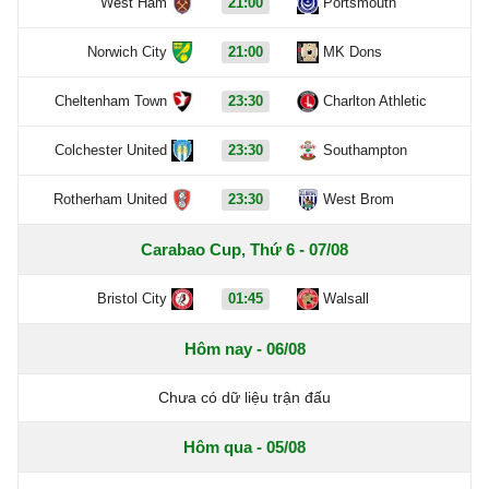
West Ham
21:00
Portsmouth
Norwich City
21:00
MK Dons
Cheltenham Town
23:30
Charlton Athletic
Colchester United
23:30
Southampton
Rotherham United
23:30
West Brom
Carabao Cup, Thứ 6 - 07/08
Bristol City
01:45
Walsall
Hôm nay - 06/08
Chưa có dữ liệu trận đấu
Hôm qua - 05/08