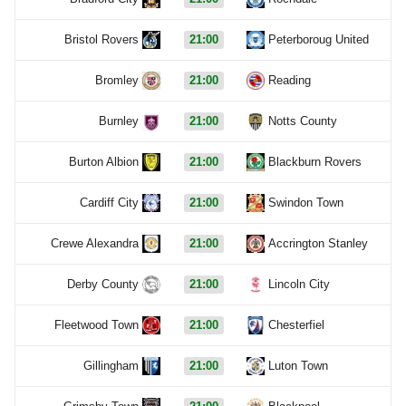
Bristol Rovers
21:00
Peterboroug United
Bromley
21:00
Reading
Burnley
21:00
Notts County
Burton Albion
21:00
Blackburn Rovers
Cardiff City
21:00
Swindon Town
Crewe Alexandra
21:00
Accrington Stanley
Derby County
21:00
Lincoln City
Fleetwood Town
21:00
Chesterfiel
Gillingham
21:00
Luton Town