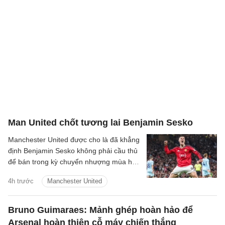
Man United chốt tương lai Benjamin Sesko
Manchester United được cho là đã khẳng
định Benjamin Sesko không phải cầu thủ
để bán trong kỳ chuyển nhượng mùa hè
năm nay, bất chấp sự quan tâm mạnh
4h trước
Manchester United
mẽ từ Bayern Munich và Barcelona.
Bruno Guimaraes: Mảnh ghép hoàn hảo để
Arsenal hoàn thiện cỗ máy chiến thắng