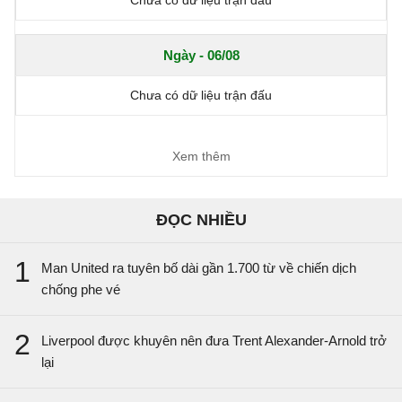
Chưa có dữ liệu trận đấu
Ngày - 06/08
Chưa có dữ liệu trận đấu
Xem thêm
ĐỌC NHIỀU
1
Man United ra tuyên bố dài gần 1.700 từ về chiến dịch
chống phe vé
2
Liverpool được khuyên nên đưa Trent Alexander-Arnold trở
lại