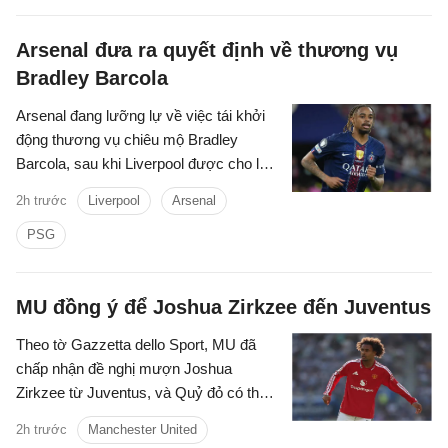
Arsenal đưa ra quyết định về thương vụ
Bradley Barcola
Arsenal đang lưỡng lự về việc tái khởi
động thương vụ chiêu mộ Bradley
Barcola, sau khi Liverpool được cho là
đã gửi lời đề nghị đầu tiên đến PSG.
2h trước
Liverpool
Arsenal
PSG
MU đồng ý để Joshua Zirkzee đến Juventus
Theo tờ Gazzetta dello Sport, MU đã
chấp nhận đề nghị mượn Joshua
Zirkzee từ Juventus, và Quỷ đỏ có thể
mua thêm tiền đạo trong thời gian còn lại
2h trước
Manchester United
ở Hè 2026.