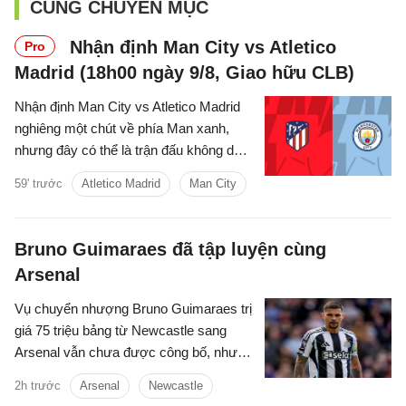
CÙNG CHUYÊN MỤC
Nhận định Man City vs Atletico
Pro
Madrid (18h00 ngày 9/8, Giao hữu CLB)
Nhận định Man City vs Atletico Madrid
nghiêng một chút về phía Man xanh,
nhưng đây có thể là trận đấu không dễ
dàng với thầy trò Enzo Maresca.
59' trước
Atletico Madrid
Man City
Bruno Guimaraes đã tập luyện cùng
Arsenal
Vụ chuyển nhượng Bruno Guimaraes trị
giá 75 triệu bảng từ Newcastle sang
Arsenal vẫn chưa được công bố, nhưng
tiền vệ này đã tập luyện với Pháo thủ.
2h trước
Arsenal
Newcastle