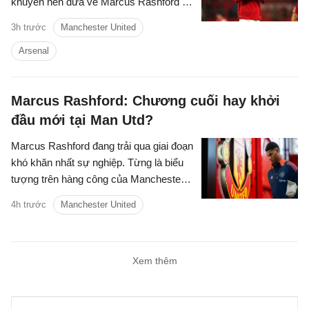
khuyên nên đưa về Marcus Rashford từ
MU để nâng cấp hàng lang cánh.
3h trước
Manchester United
Arsenal
Marcus Rashford: Chương cuối hay khởi
đầu mới tại Man Utd?
Marcus Rashford đang trải qua giai đoạn
khó khăn nhất sự nghiệp. Từng là biểu
tượng trên hàng công của Manchester
United và được kỳ vọng sẽ trở thành
4h trước
Manchester United
Wayne Rooney thứ hai của bóng đá
Anh, tiền đạo 28 tuổi giờ thậm chí không
biết mình sẽ thi đấu ở đâu trong mùa
Xem thêm
giải mới.