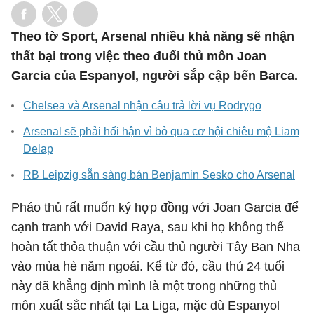
Theo tờ Sport, Arsenal nhiều khả năng sẽ nhận
thất bại trong việc theo đuổi thủ môn Joan
Garcia của Espanyol, người sắp cập bến Barca.
Chelsea và Arsenal nhận câu trả lời vụ Rodrygo
Arsenal sẽ phải hối hận vì bỏ qua cơ hội chiêu mộ Liam
Delap
RB Leipzig sẵn sàng bán Benjamin Sesko cho Arsenal
Pháo thủ rất muốn ký hợp đồng với Joan Garcia để
cạnh tranh với David Raya, sau khi họ không thể
hoàn tất thỏa thuận với cầu thủ người Tây Ban Nha
vào mùa hè năm ngoái. Kể từ đó, cầu thủ 24 tuổi
này đã khẳng định mình là một trong những thủ
môn xuất sắc nhất tại La Liga, mặc dù Espanyol