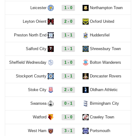
Leicester
1 - 0
Northampton Town
Leyton Orient
2 - 0
Oxford United
Preston North End
1 - 1
Huddersfiel
Salford City
1 - 1
Shrewsbury Town
Sheffield Wednesday
1 - 0
Bolton Wanderers
Stockport County
1 - 1
Doncaster Rovers
Stoke City
2 - 0
Oldham Athletic
Swansea
0 - 1
Birmingham City
Watford
1 - 0
Crawley Town
West Ham
3 - 1
Portsmouth