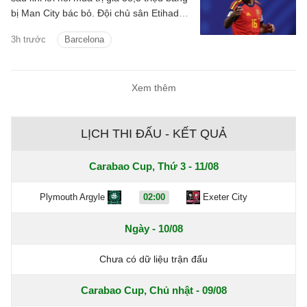
bị Man City bác bỏ. Đội chủ sân Etihad
được cho là muốn thu về hơn 60 triệu
3h trước
Barcelona
bảng cho tiền vệ người Tây Ban Nha.
Xem thêm
LỊCH THI ĐẤU - KẾT QUẢ
Carabao Cup, Thứ 3 - 11/08
Plymouth Argyle
02:00
Exeter City
Ngày - 10/08
Chưa có dữ liệu trận đấu
Carabao Cup, Chủ nhật - 09/08