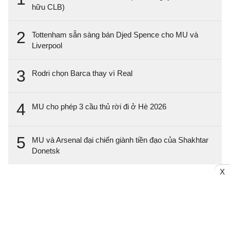
hữu CLB)
2
Tottenham sẵn sàng bán Djed Spence cho MU và
Liverpool
3
Rodri chọn Barca thay vì Real
4
MU cho phép 3 cầu thủ rời đi ở Hè 2026
5
MU và Arsenal đại chiến giành tiền đạo của Shakhtar
Donetsk
X
Trang chủ
Bóng đá Việt Nam
Tin Nóng
Bóng đá Anh