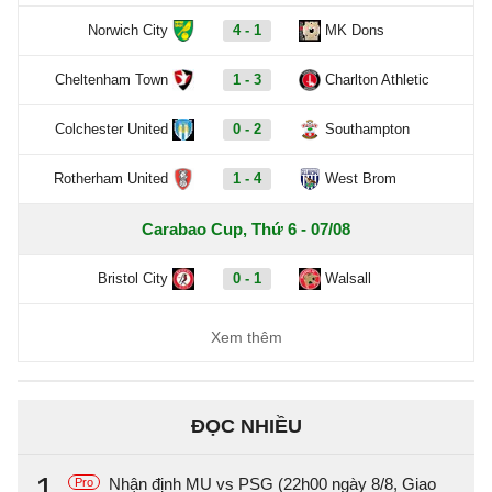
Norwich City
4 - 1
MK Dons
Cheltenham Town
1 - 3
Charlton Athletic
Colchester United
0 - 2
Southampton
Rotherham United
1 - 4
West Brom
Carabao Cup, Thứ 6 - 07/08
Bristol City
0 - 1
Walsall
Xem thêm
ĐỌC NHIỀU
1
Nhận định MU vs PSG (22h00 ngày 8/8, Giao
Pro