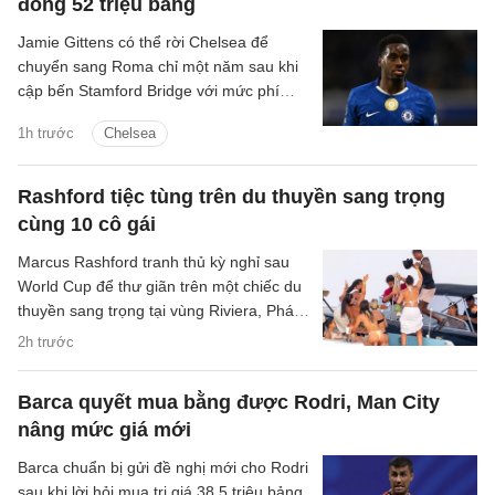
đồng 52 triệu bảng
Jamie Gittens có thể rời Chelsea để
chuyển sang Roma chỉ một năm sau khi
cập bến Stamford Bridge với mức phí
khoảng 52 triệu bảng.
1h trước
Chelsea
Rashford tiệc tùng trên du thuyền sang trọng
cùng 10 cô gái
Marcus Rashford tranh thủ kỳ nghỉ sau
World Cup để thư giãn trên một chiếc du
thuyền sang trọng tại vùng Riviera, Pháp,
cùng 10 người bạn nữ.
2h trước
Barca quyết mua bằng được Rodri, Man City
nâng mức giá mới
Barca chuẩn bị gửi đề nghị mới cho Rodri
sau khi lời hỏi mua trị giá 38,5 triệu bảng