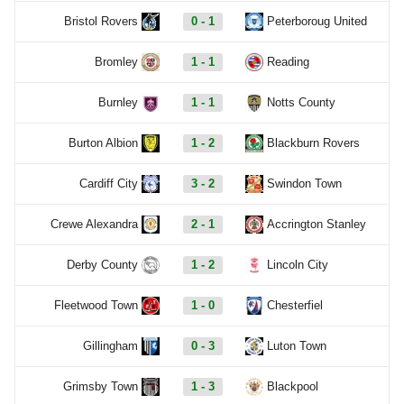
Bristol Rovers
0 - 1
Peterboroug United
Bromley
1 - 1
Reading
Burnley
1 - 1
Notts County
Burton Albion
1 - 2
Blackburn Rovers
Cardiff City
3 - 2
Swindon Town
Crewe Alexandra
2 - 1
Accrington Stanley
Derby County
1 - 2
Lincoln City
Fleetwood Town
1 - 0
Chesterfiel
Gillingham
0 - 3
Luton Town
Grimsby Town
1 - 3
Blackpool