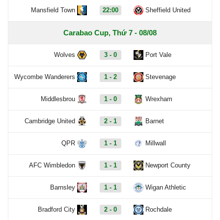
Mansfield Town
22:00
Sheffield United
Carabao Cup, Thứ 7 - 08/08
Wolves
3 - 0
Port Vale
Wycombe Wanderers
1 - 2
Stevenage
Middlesbrou
1 - 0
Wrexham
Cambridge United
2 - 1
Barnet
QPR
1 - 1
Millwall
AFC Wimbledon
1 - 1
Newport County
Barnsley
1 - 1
Wigan Athletic
Bradford City
2 - 0
Rochdale