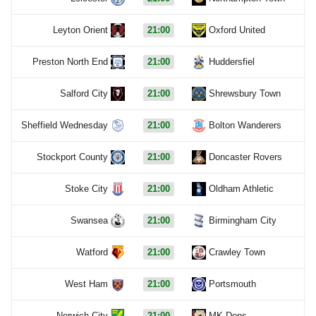
Leyton Orient
21:00
Oxford United
Preston North End
21:00
Huddersfiel
Salford City
21:00
Shrewsbury Town
Sheffield Wednesday
21:00
Bolton Wanderers
Stockport County
21:00
Doncaster Rovers
Stoke City
21:00
Oldham Athletic
Swansea
21:00
Birmingham City
Watford
21:00
Crawley Town
West Ham
21:00
Portsmouth
Norwich City
21:00
MK Dons