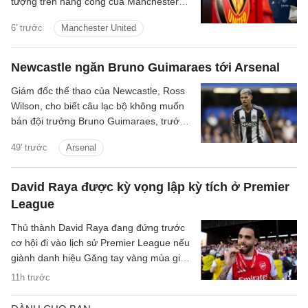
tượng trên hàng công của Manchester
United và được kỳ vọng sẽ trở thành
6' trước
Manchester United
Wayne Rooney thứ hai của bóng đá Anh,
tiền đạo 28 tuổi giờ thậm chí không biết
mình sẽ thi đấu ở đâu trong mùa giải
Newcastle ngăn Bruno Guimaraes tới Arsenal
mới.
Giám đốc thể thao của Newcastle, Ross
Wilson, cho biết câu lạc bộ không muốn
bán đội trưởng Bruno Guimaraes, trước
những tin đồn gia nhập Arsenal.
49' trước
Arsenal
David Raya được kỳ vọng lập kỳ tích ở Premier
League
Thủ thành David Raya đang đứng trước
cơ hội đi vào lịch sử Premier League nếu
giành danh hiệu Găng tay vàng mùa giải
2026/27.
11h trước