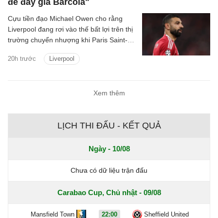
để đẩy giá Barcola"
Cựu tiền đạo Michael Owen cho rằng
Liverpool đang rơi vào thế bất lợi trên thị
trường chuyển nhượng khi Paris Saint-
Germain tận dụng nhu cầu cấp thiết tìm
20h trước
Liverpool
người thay Mohamed Salah để đẩy giá
Bradley Barcola lên mức rất cao.
Xem thêm
LỊCH THI ĐẤU - KẾT QUẢ
Ngày - 10/08
Chưa có dữ liệu trận đấu
Carabao Cup, Chủ nhật - 09/08
Mansfield Town
22:00
Sheffield United