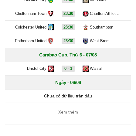
Cheltenham Town
23:30
Charlton Athletic
Colchester United
23:30
Southampton
Rotherham United
23:30
West Brom
Carabao Cup, Thứ 6 - 07/08
Bristol City
0 - 1
Walsall
Ngày - 06/08
Chưa có dữ liệu trận đấu
Xem thêm