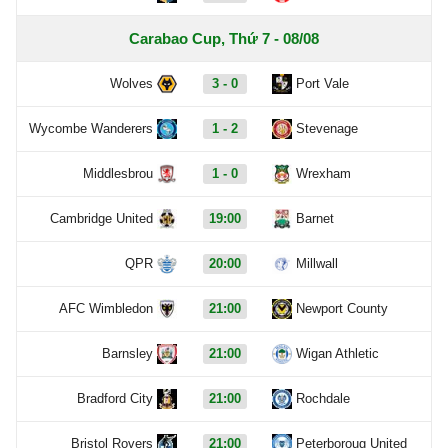
Carabao Cup, Thứ 7 - 08/08
Wolves
3 - 0
Port Vale
Wycombe Wanderers
1 - 2
Stevenage
Middlesbrou
1 - 0
Wrexham
Cambridge United
19:00
Barnet
QPR
20:00
Millwall
AFC Wimbledon
21:00
Newport County
Barnsley
21:00
Wigan Athletic
Bradford City
21:00
Rochdale
Bristol Rovers
21:00
Peterboroug United