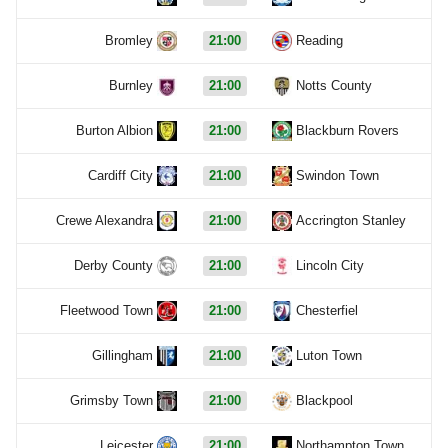
Bromley
21:00
Reading
Burnley
21:00
Notts County
Burton Albion
21:00
Blackburn Rovers
Cardiff City
21:00
Swindon Town
Crewe Alexandra
21:00
Accrington Stanley
Derby County
21:00
Lincoln City
Fleetwood Town
21:00
Chesterfiel
Gillingham
21:00
Luton Town
Grimsby Town
21:00
Blackpool
Leicester
21:00
Northampton Town