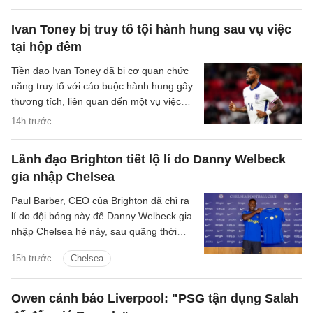
Ivan Toney bị truy tố tội hành hung sau vụ việc
tại hộp đêm
Tiền đạo Ivan Toney đã bị cơ quan chức
năng truy tố với cáo buộc hành hung gây
thương tích, liên quan đến một vụ việc
xảy ra tại hộp đêm vào tháng 12/2025.
14h trước
Lãnh đạo Brighton tiết lộ lí do Danny Welbeck
gia nhập Chelsea
Paul Barber, CEO của Brighton đã chỉ ra
lí do đội bóng này để Danny Welbeck gia
nhập Chelsea hè này, sau quãng thời
gian chơi ấn tượng tại Brighton.
15h trước
Chelsea
Owen cảnh báo Liverpool: "PSG tận dụng Salah