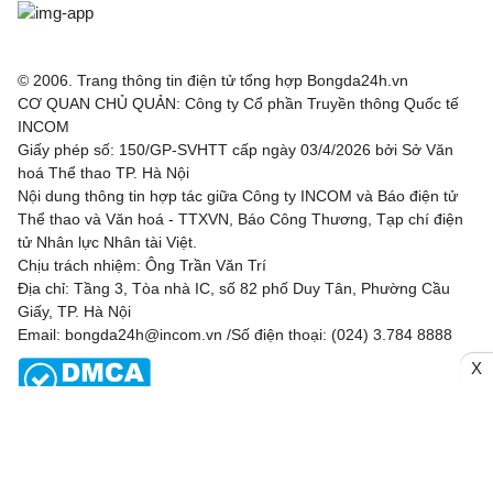
© 2006. Trang thông tin điện tử tổng hợp Bongda24h.vn
CƠ QUAN CHỦ QUẢN: Công ty Cổ phần Truyền thông Quốc tế
INCOM
Giấy phép số: 150/GP-SVHTT cấp ngày 03/4/2026 bởi Sở Văn
hoá Thể thao TP. Hà Nội
Nội dung thông tin hợp tác giữa Công ty INCOM và Báo điện tử
Thể thao và Văn hoá - TTXVN, Báo Công Thương, Tạp chí điện
tử Nhân lực Nhân tài Việt.
Chịu trách nhiệm: Ông Trần Văn Trí
Địa chỉ: Tầng 3, Tòa nhà IC, số 82 phố Duy Tân, Phường Cầu
Giấy, TP. Hà Nội
Email: bongda24h@incom.vn /Số điện thoại: (024) 3.784 8888
X
RSS
|
Theo dõi chúng tôi
Liên hệ
Quảng cáo
(024) 3.784 8888