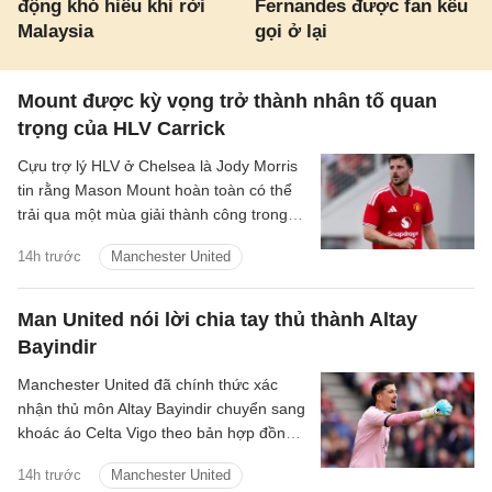
động khó hiểu khi rời
Fernandes được fan kêu
Malaysia
gọi ở lại
Mount được kỳ vọng trở thành nhân tố quan
trọng của HLV Carrick
Cựu trợ lý HLV ở Chelsea là Jody Morris
tin rằng Mason Mount hoàn toàn có thể
trải qua một mùa giải thành công trong
màu áo Man United, trở thành một trong
14h trước
Manchester United
những nhân tố quan trọng dưới thời HLV
Michael Carrick.
Man United nói lời chia tay thủ thành Altay
Bayindir
Manchester United đã chính thức xác
nhận thủ môn Altay Bayindir chuyển sang
khoác áo Celta Vigo theo bản hợp đồng
cho mượn trong mùa giải mới.
14h trước
Manchester United