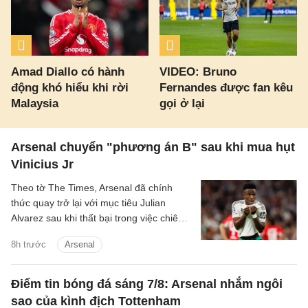
Amad Diallo có hành
VIDEO: Bruno
động khó hiểu khi rời
Fernandes được fan kêu
Malaysia
gọi ở lại
Arsenal chuyển "phương án B" sau khi mua hụt
Vinicius Jr
Theo tờ The Times, Arsenal đã chính
thức quay trở lại với mục tiêu Julian
Alvarez sau khi thất bại trong việc chiêu
mộ Vinicius Jr từ Real.
8h trước
Arsenal
Điểm tin bóng đá sáng 7/8: Arsenal nhắm ngôi
sao của kình địch Tottenham