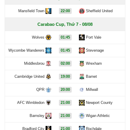
Mansfield Town
22:00
Sheffield United
Carabao Cup, Thứ 7 - 08/08
Wolves
01:45
Port Vale
Wycombe Wanderers
01:45
Stevenage
Middlesbrou
02:00
Wrexham
Cambridge United
19:00
Barnet
QPR
20:00
Millwall
AFC Wimbledon
21:00
Newport County
Barnsley
21:00
Wigan Athletic
Bradford City
21:00
Rochdale