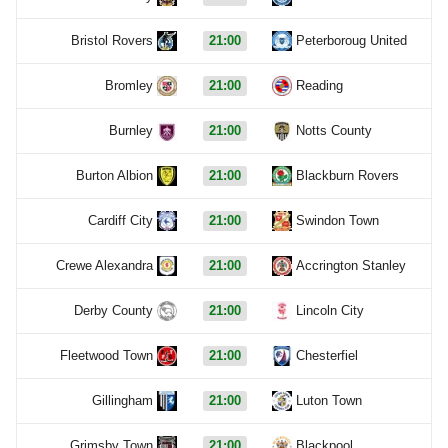
Bristol Rovers
21:00
Peterboroug United
Bromley
21:00
Reading
Burnley
21:00
Notts County
Burton Albion
21:00
Blackburn Rovers
Cardiff City
21:00
Swindon Town
Crewe Alexandra
21:00
Accrington Stanley
Derby County
21:00
Lincoln City
Fleetwood Town
21:00
Chesterfiel
Gillingham
21:00
Luton Town
Grimsby Town
21:00
Blackpool