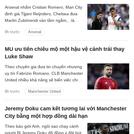
Arsenal nhắm Cristian Romero, Man City
định giá Tijjani Reijnders, Chelsea đưa
Martin Zubimendi vào tầm ngắm,...là
những tin tức bóng đá nổi bật trong Điểm
8h trước
Arsenal
tin bóng đá sáng 31/7.
MU ưu tiên chiêu mộ một hậu vệ cánh trái thay
Luke Shaw
Theo chuyên gia đưa tin chuyển nhượng
uy tín Fabrizio Romano, CLB Manchester
United nhiều khả năng sẽ biến việc chiêu
mộ một hậu vệ cánh trái thành mục tiêu
8h trước
Manchester United
trọng tâm tiếp theo trên thị trường
chuyển nhượng hè năm nay.
Jeremy Doku cam kết tương lai với Manchester
City bằng một hợp đồng dài hạn
Theo báo giới Anh, ngôi sao chạy cánh
người Bỉ Jeremy Doku đã đồng ý đặt bút