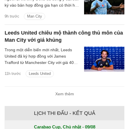
ký vào bản hợp đồng gia hạn có thời hạn
5 năm với Manchester City.
9h trước
Man City
Leeds United chiêu mộ thành công thủ môn của
Man City với giá khủng
Trong một diễn biến mới nhất, Leeds
United đã ký hợp đồng với James
Trafford từ Manchester City với giá 40
triệu bảng cộng thêm các khoản phí bổ
11h trước
Leeds United
sung.
Xem thêm
LỊCH THI ĐẤU - KẾT QUẢ
Carabao Cup, Chủ nhật - 09/08