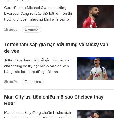
Cựu tiền đạo Michael Owen cho rằng
Liverpool đang rơi vào thế bất lợi trên thị
trường chuyển nhượng khi Paris Saint-
Germain tận dụng nhu cầu cấp thiết tìm
3h trước
Liverpool
người thay Mohamed Salah để đẩy giá
Bradley Barcola lên mức rất cao.
Tottenham sắp gia hạn với trung vệ Micky van
de Ven
Tottenham đang tiến rất gần tới việc giữ
chân trung vệ trụ cột Micky van de Ven
bằng một bản hợp đồng dài hạn.
3h trước
Tottenham
Man City ưu tiên chiêu mộ sao Chelsea thay
Rodri
Manchester City đang chuẩn bị cho kịch