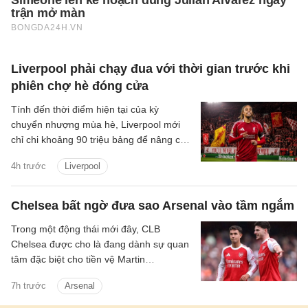
Liverpool phải chạy đua với thời gian trước khi
phiên chợ hè đóng cửa
Tính đến thời điểm hiện tại của kỳ
chuyển nhượng mùa hè, Liverpool mới
chỉ chi khoảng 90 triệu bảng để nâng cấp
lực lượng, với hai tân binh là trung vệ
4h trước
Liverpool
Jeremy Jacquet và cầu thủ chạy cánh
Victor Munoz.
Chelsea bất ngờ đưa sao Arsenal vào tầm ngắm
Trong một động thái mới đây, CLB
Chelsea được cho là đang dành sự quan
tâm đặc biệt cho tiền vệ Martin
Zubimendi của Arsenal.
7h trước
Arsenal