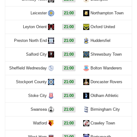
Leicester
21:00
Northampton Town
Leyton Orient
21:00
Oxford United
Preston North End
21:00
Huddersfiel
Salford City
21:00
Shrewsbury Town
Sheffield Wednesday
21:00
Bolton Wanderers
Stockport County
21:00
Doncaster Rovers
Stoke City
21:00
Oldham Athletic
Swansea
21:00
Birmingham City
Watford
21:00
Crawley Town
West Ham
21:00
Portsmouth