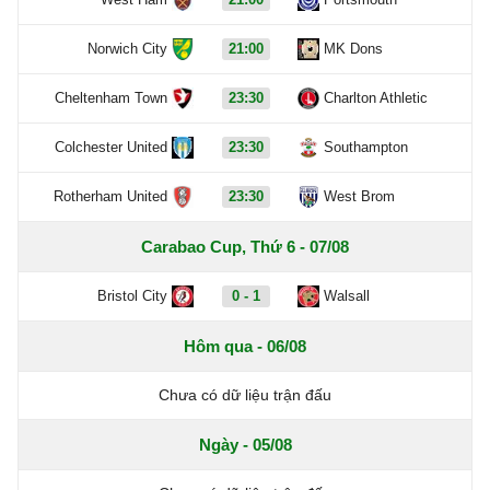
Norwich City
21:00
MK Dons
Cheltenham Town
23:30
Charlton Athletic
Colchester United
23:30
Southampton
Rotherham United
23:30
West Brom
Carabao Cup, Thứ 6 - 07/08
Bristol City
0 - 1
Walsall
Hôm qua - 06/08
Chưa có dữ liệu trận đấu
Ngày - 05/08