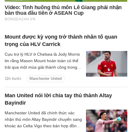
Mount được kỳ vọng trở thành nhân tố quan
trọng của HLV Carrick
Cựu trợ lý HLV ở Chelsea là Jody Morris
tin rằng Mason Mount hoàn toàn có thể
trải qua một mùa giải thành công trong
màu áo Man United, trở thành một trong
11h trước
Manchester United
những nhân tố quan trọng dưới thời HLV
Michael Carrick.
Man United nói lời chia tay thủ thành Altay
Bayindir
Manchester United đã chính thức xác
nhận thủ môn Altay Bayindir chuyển sang
khoác áo Celta Vigo theo bản hợp đồng