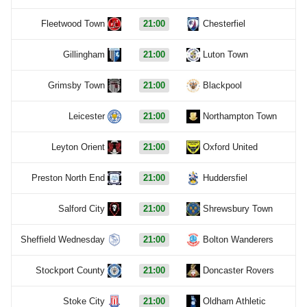
Fleetwood Town
21:00
Chesterfiel
Gillingham
21:00
Luton Town
Grimsby Town
21:00
Blackpool
Leicester
21:00
Northampton Town
Leyton Orient
21:00
Oxford United
Preston North End
21:00
Huddersfiel
Salford City
21:00
Shrewsbury Town
Sheffield Wednesday
21:00
Bolton Wanderers
Stockport County
21:00
Doncaster Rovers
Stoke City
21:00
Oldham Athletic