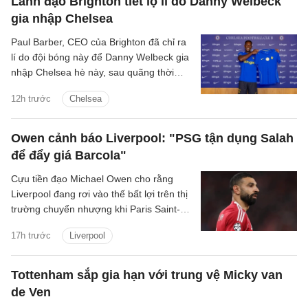
Lãnh đạo Brighton tiết lộ lí do Danny Welbeck
gia nhập Chelsea
Paul Barber, CEO của Brighton đã chỉ ra
lí do đội bóng này để Danny Welbeck gia
nhập Chelsea hè này, sau quãng thời
gian chơi ấn tượng tại Brighton.
12h trước
Chelsea
Owen cảnh báo Liverpool: "PSG tận dụng Salah
để đẩy giá Barcola"
Cựu tiền đạo Michael Owen cho rằng
Liverpool đang rơi vào thế bất lợi trên thị
trường chuyển nhượng khi Paris Saint-
Germain tận dụng nhu cầu cấp thiết tìm
17h trước
Liverpool
người thay Mohamed Salah để đẩy giá
Bradley Barcola lên mức rất cao.
Tottenham sắp gia hạn với trung vệ Micky van
de Ven