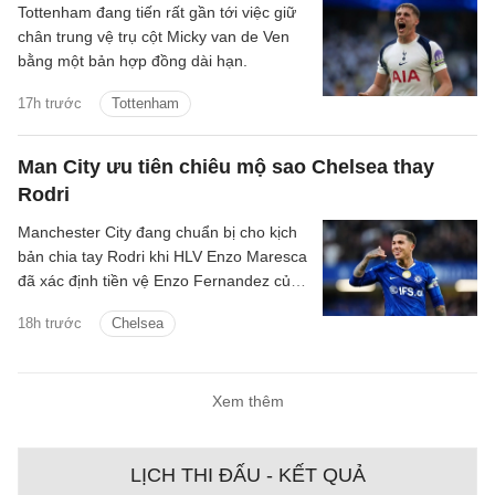
Tottenham đang tiến rất gần tới việc giữ
chân trung vệ trụ cột Micky van de Ven
bằng một bản hợp đồng dài hạn.
17h trước
Tottenham
Man City ưu tiên chiêu mộ sao Chelsea thay
Rodri
Manchester City đang chuẩn bị cho kịch
bản chia tay Rodri khi HLV Enzo Maresca
đã xác định tiền vệ Enzo Fernandez của
Chelsea là mục tiêu ưu tiên để thay thế
18h trước
Chelsea
ngôi sao người Tây Ban Nha.
Xem thêm
LỊCH THI ĐẤU - KẾT QUẢ