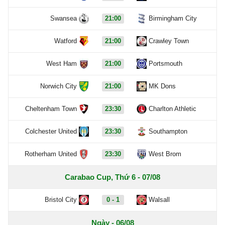
Swansea
21:00
Birmingham City
Watford
21:00
Crawley Town
West Ham
21:00
Portsmouth
Norwich City
21:00
MK Dons
Cheltenham Town
23:30
Charlton Athletic
Colchester United
23:30
Southampton
Rotherham United
23:30
West Brom
Carabao Cup, Thứ 6 - 07/08
Bristol City
0 - 1
Walsall
Ngày - 06/08