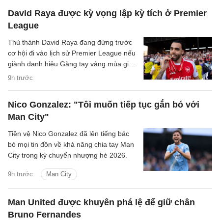
David Raya được kỳ vọng lập kỳ tích ở Premier
League
Thủ thành David Raya đang đứng trước
cơ hội đi vào lịch sử Premier League nếu
giành danh hiệu Găng tay vàng mùa giải
2026/27.
9h trước
Nico Gonzalez: "Tôi muốn tiếp tục gắn bó với
Man City"
Tiền vệ Nico Gonzalez đã lên tiếng bác
bỏ mọi tin đồn về khả năng chia tay Man
City trong kỳ chuyển nhượng hè 2026.
9h trước
Man City
Man United được khuyên phá lệ để giữ chân
Bruno Fernandes