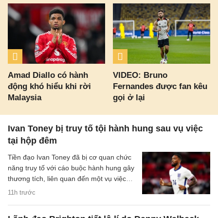
Amad Diallo có hành
VIDEO: Bruno
động khó hiểu khi rời
Fernandes được fan kêu
Malaysia
gọi ở lại
Ivan Toney bị truy tố tội hành hung sau vụ việc
tại hộp đêm
Tiền đạo Ivan Toney đã bị cơ quan chức
năng truy tố với cáo buộc hành hung gây
thương tích, liên quan đến một vụ việc
xảy ra tại hộp đêm vào tháng 12/2025.
11h trước