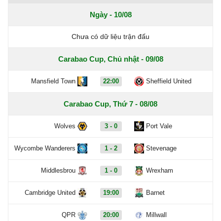
Ngày - 10/08
Chưa có dữ liệu trận đấu
Carabao Cup, Chủ nhật - 09/08
Mansfield Town
22:00
Sheffield United
Carabao Cup, Thứ 7 - 08/08
Wolves
3 - 0
Port Vale
Wycombe Wanderers
1 - 2
Stevenage
Middlesbrou
1 - 0
Wrexham
Cambridge United
19:00
Barnet
QPR
20:00
Millwall