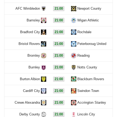
AFC Wimbledon
21:00
Newport County
Barnsley
21:00
Wigan Athletic
Bradford City
21:00
Rochdale
Bristol Rovers
21:00
Peterboroug United
Bromley
21:00
Reading
Burnley
21:00
Notts County
Burton Albion
21:00
Blackburn Rovers
Cardiff City
21:00
Swindon Town
Crewe Alexandra
21:00
Accrington Stanley
Derby County
21:00
Lincoln City