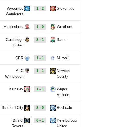
Wycombe
1 - 2
Stevenage
Wanderers
Middlesbrou
1 - 0
Wrexham
Cambridge
2 - 1
Barnet
United
QPR
1 - 1
Millwall
AFC
1 - 1
Newport
Wimbledon
County
Barnsley
1 - 1
Wigan
Athletic
Bradford City
2 - 0
Rochdale
Bristol
0 - 1
Peterboroug
Rovers
United