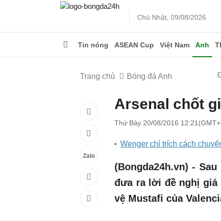
Chủ Nhật, 09/08/2026
Tin nóng
ASEAN Cup
Việt Nam
Anh
T
Trang chủ
Bóng đá Anh
Arsenal chốt g
Thứ Bảy 20/08/2016 12:21(GMT+
Wenger chỉ trích cách chuyể
Zalo
(Bongda24h.vn) - Sau
đưa ra lời đề nghị giá
vệ Mustafi của Valenci