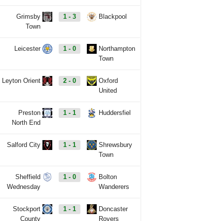
Grimsby
1 - 3
Blackpool
Town
Leicester
1 - 0
Northampton
Town
Leyton Orient
2 - 0
Oxford
United
Preston
1 - 1
Huddersfiel
North End
Salford City
1 - 1
Shrewsbury
Town
Sheffield
1 - 0
Bolton
Wednesday
Wanderers
Stockport
1 - 1
Doncaster
County
Rovers