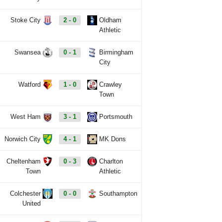
Stoke City
2 - 0
Oldham
Athletic
Swansea
0 - 1
Birmingham
City
Watford
1 - 0
Crawley
Town
West Ham
3 - 1
Portsmouth
Norwich City
4 - 1
MK Dons
Cheltenham
0 - 3
Charlton
Town
Athletic
Colchester
0 - 0
Southampton
United