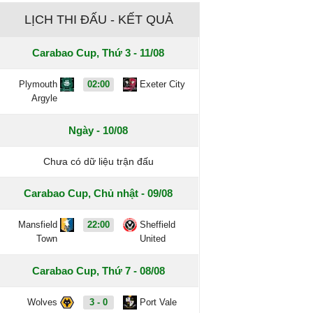
LỊCH THI ĐẤU - KẾT QUẢ
Carabao Cup, Thứ 3 - 11/08
Plymouth
02:00
Exeter City
Argyle
Ngày - 10/08
Chưa có dữ liệu trận đấu
Carabao Cup, Chủ nhật - 09/08
Mansfield
22:00
Sheffield
Town
United
Carabao Cup, Thứ 7 - 08/08
Wolves
3 - 0
Port Vale