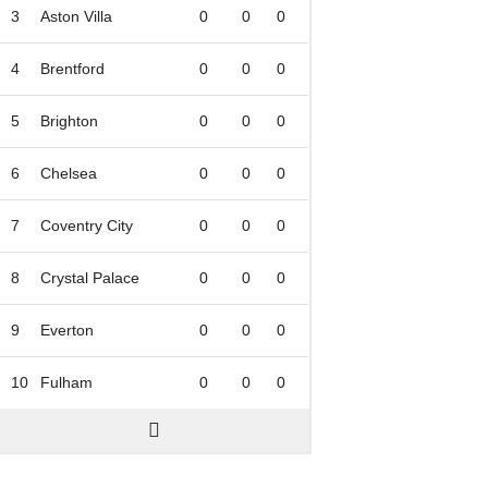
3
Aston Villa
0
0
0
4
Brentford
0
0
0
5
Brighton
0
0
0
6
Chelsea
0
0
0
7
Coventry City
0
0
0
8
Crystal Palace
0
0
0
9
Everton
0
0
0
10
Fulham
0
0
0