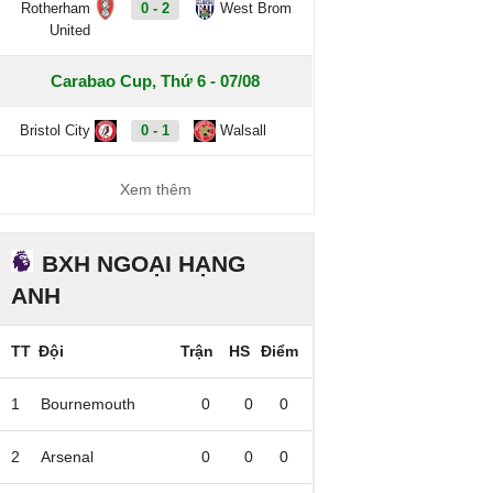
Rotherham
0 - 2
West Brom
United
Carabao Cup, Thứ 6 - 07/08
Bristol City
0 - 1
Walsall
Xem thêm
BXH NGOẠI HẠNG
ANH
TT
Đội
Trận
HS
Điểm
1
Bournemouth
0
0
0
2
Arsenal
0
0
0