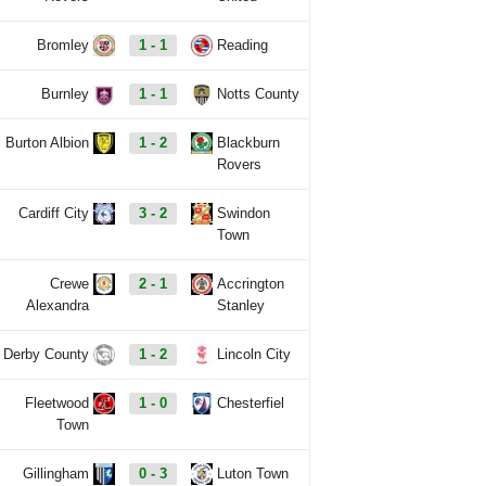
Bromley
1 - 1
Reading
Burnley
1 - 1
Notts County
Burton Albion
1 - 2
Blackburn
Rovers
Cardiff City
3 - 2
Swindon
Town
Crewe
2 - 1
Accrington
Alexandra
Stanley
Derby County
1 - 2
Lincoln City
Fleetwood
1 - 0
Chesterfiel
Town
Gillingham
0 - 3
Luton Town