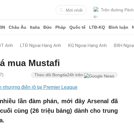
Trên đường Pitch
Mới nhất
BN
Châu Âu
Italia
Đức
Pháp
Quốc tế
LTĐ-KQ
Bình luận
ĐT Anh
LTĐ Ngoại Hạng Anh
KQ Ngoại Hạng Anh
BXH Ngoạ
iá mua Mustafi
7)
Theo dõi Bongda24h trên
n nhượng điên rồ tại Premier League
 nhiều lần đàm phán, mới đây Arsenal đã
 cuối cùng (26 triệu bảng) dành cho trung
a.