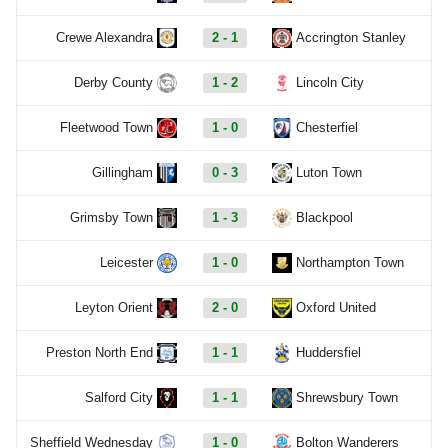
Crewe Alexandra
2 - 1
Accrington Stanley
Derby County
1 - 2
Lincoln City
Fleetwood Town
1 - 0
Chesterfiel
Gillingham
0 - 3
Luton Town
Grimsby Town
1 - 3
Blackpool
Leicester
1 - 0
Northampton Town
Leyton Orient
2 - 0
Oxford United
Preston North End
1 - 1
Huddersfiel
Salford City
1 - 1
Shrewsbury Town
Sheffield Wednesday
1 - 0
Bolton Wanderers