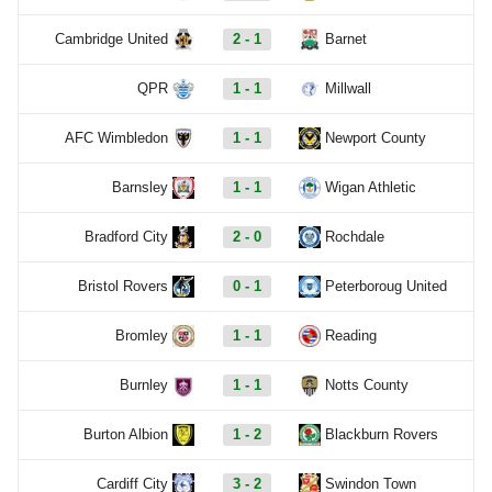
Cambridge United
2 - 1
Barnet
QPR
1 - 1
Millwall
AFC Wimbledon
1 - 1
Newport County
Barnsley
1 - 1
Wigan Athletic
Bradford City
2 - 0
Rochdale
Bristol Rovers
0 - 1
Peterboroug United
Bromley
1 - 1
Reading
Burnley
1 - 1
Notts County
Burton Albion
1 - 2
Blackburn Rovers
Cardiff City
3 - 2
Swindon Town