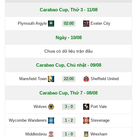
Carabao Cup, Thứ 3 - 11/08
Plymouth Argyle
02:00
Exeter City
Ngày - 10/08
Chưa có dữ liệu trận đấu
Carabao Cup, Chủ nhật - 09/08
Mansfield Town
22:00
Sheffield United
Carabao Cup, Thứ 7 - 08/08
Wolves
3 - 0
Port Vale
Wycombe Wanderers
1 - 2
Stevenage
Middlesbrou
1 - 0
Wrexham