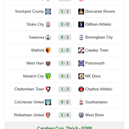
Stockport County
1 - 1
Doncaster Rovers
Stoke City
2 - 0
Oldham Athletic
Swansea
0 - 1
Birmingham City
Watford
1 - 0
Crawley Town
West Ham
3 - 1
Portsmouth
Norwich City
4 - 1
MK Dons
Cheltenham Town
1 - 3
Charlton Athletic
Colchester United
0 - 2
Southampton
Rotherham United
1 - 4
West Brom
Carabao Cup, Thứ 6 - 07/08