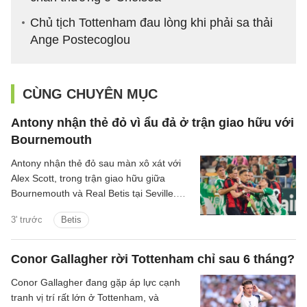
Chủ tịch Tottenham đau lòng khi phải sa thải
Ange Postecoglou
CÙNG CHUYÊN MỤC
Antony nhận thẻ đỏ vì ẩu đả ở trận giao hữu với
Bournemouth
Antony nhận thẻ đỏ sau màn xô xát với
Alex Scott, trong trận giao hữu giữa
Bournemouth và Real Betis tại Seville.
Hai đội hòa nhau 2-2 sau 90 phút.
3' trước
Betis
Conor Gallagher rời Tottenham chỉ sau 6 tháng?
Conor Gallagher đang gặp áp lực cạnh
tranh vị trí rất lớn ở Tottenham, và