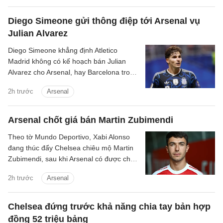
Diego Simeone gửi thông điệp tới Arsenal vụ
Julian Alvarez
Diego Simeone khẳng định Atletico
Madrid không có kế hoạch bán Julian
Alvarez cho Arsenal, hay Barcelona trong
mùa hè này.
2h trước
Arsenal
Arsenal chốt giá bán Martin Zubimendi
Theo tờ Mundo Deportivo, Xabi Alonso
đang thúc đẩy Chelsea chiêu mộ Martin
Zubimendi, sau khi Arsenal có được chữ
ký của Bruno Guimaraes.
2h trước
Arsenal
Chelsea đứng trước khả năng chia tay bản hợp
đồng 52 triệu bảng