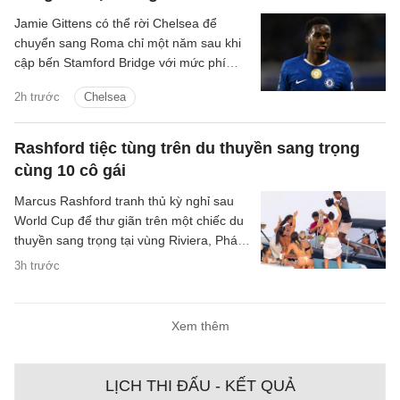
Jamie Gittens có thể rời Chelsea để
chuyển sang Roma chỉ một năm sau khi
cập bến Stamford Bridge với mức phí
khoảng 52 triệu bảng.
2h trước
Chelsea
Rashford tiệc tùng trên du thuyền sang trọng
cùng 10 cô gái
Marcus Rashford tranh thủ kỳ nghỉ sau
World Cup để thư giãn trên một chiếc du
thuyền sang trọng tại vùng Riviera, Pháp,
cùng 10 người bạn nữ.
3h trước
Xem thêm
LỊCH THI ĐẤU - KẾT QUẢ