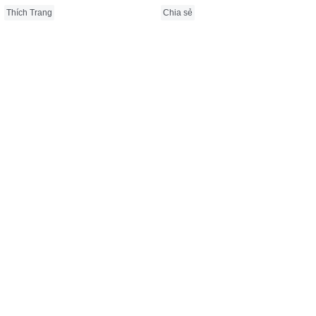
Thích Trang
Chia sẻ