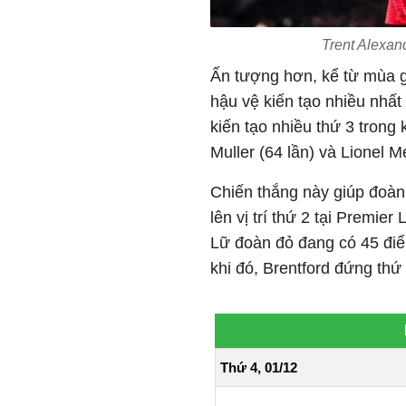
Trent Alexan
Ấn tượng hơn, kể từ mùa gi
hậu vệ kiến tạo nhiều nhất 
kiến tạo nhiều thứ 3 trong 
Muller (64 lần) và Lionel Me
Chiến thắng này giúp đoà
lên vị trí thứ 2 tại Premier
Lữ đoàn đỏ đang có 45 điể
khi đó, Brentford đứng thứ 