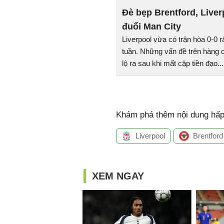
Đè bẹp Brentford, Live
đuổi Man City
Liverpool vừa có trận hòa 0-0 r
tuần. Những vấn đề trên hàng 
lộ ra sau khi mất cặp tiền đạo...
Khám phá thêm nội dung hấp 
Liverpool
Brentford