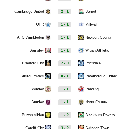
Cambridge United
2 - 1
Barnet
QPR
1 - 1
Millwall
AFC Wimbledon
1 - 1
Newport County
Barnsley
1 - 1
Wigan Athletic
Bradford City
2 - 0
Rochdale
Bristol Rovers
0 - 1
Peterboroug United
Bromley
1 - 1
Reading
Burnley
1 - 1
Notts County
Burton Albion
1 - 2
Blackburn Rovers
Cardiff City
3 - 2
Swindon Town