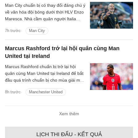
Man City chuẩn bị có thay đổi đáng chú ý
về văn hóa đội bóng dưới thời HLV Enzo
Maresca. Nhà cầm quân người Italia
được cho là sẽ thay đổi quy trình lựa
7h trước
Man City
chọn đội trưởng từng được Pep
Guardiola duy trì trong nhiều năm.
Marcus Rashford trở lại hội quân cùng Man
United tại Ireland
Marcus Rashford chuẩn bị trở lại hội
quân cùng Man United tại Ireland để bắt
đầu quá trình chuẩn bị cho mùa giải mới.
Thông tin này được HLV trưởng Michael
8h trước
Manchester United
Carrick xác nhận.
Xem thêm
LỊCH THI ĐẤU - KẾT QUẢ