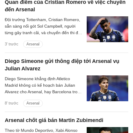
Quan điểm của Cristian Romero về việc chuyển
đến Arsenal
Đội trưởng Tottenham, Cristian Romero,
sẵn sàng nối gót Sol Campbell, người
từng gây tranh cãi, và chuyển đến thi đấu
cho Tottenham.
3' trước
Arsenal
Diego Simeone gửi thông điệp tới Arsenal vụ
Julian Alvarez
Diego Simeone khẳng định Atletico
Madrid không có kế hoạch bán Julian
Alvarez cho Arsenal, hay Barcelona trong
mùa hè này.
8' trước
Arsenal
Arsenal chốt giá bán Martin Zubimendi
Theo tờ Mundo Deportivo, Xabi Alonso