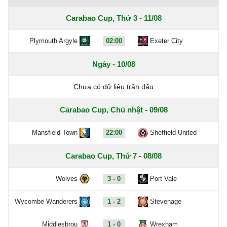
Carabao Cup, Thứ 3 - 11/08
Plymouth Argyle
02:00
Exeter City
Ngày - 10/08
Chưa có dữ liệu trận đấu
Carabao Cup, Chủ nhật - 09/08
Mansfield Town
22:00
Sheffield United
Carabao Cup, Thứ 7 - 08/08
Wolves
3 - 0
Port Vale
Wycombe Wanderers
1 - 2
Stevenage
Middlesbrou
1 - 0
Wrexham