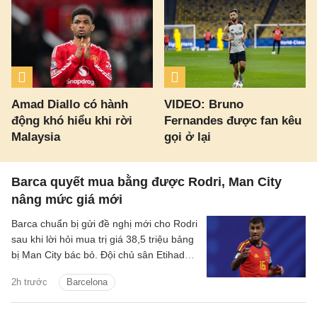
Amad Diallo có hành
VIDEO: Bruno
động khó hiểu khi rời
Fernandes được fan kêu
Malaysia
gọi ở lại
Barca quyết mua bằng được Rodri, Man City
nâng mức giá mới
Barca chuẩn bị gửi đề nghị mới cho Rodri
sau khi lời hỏi mua trị giá 38,5 triệu bảng
bị Man City bác bỏ. Đội chủ sân Etihad
được cho là muốn thu về hơn 60 triệu
2h trước
Barcelona
bảng cho tiền vệ người Tây Ban Nha.