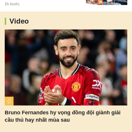
cùng 10 người bạn nữ.
1h trước
Video
Bruno Fernandes hy vọng đồng đội giành giải
cầu thủ hay nhất mùa sau