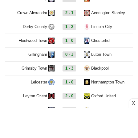
Crewe Alexandra
2 - 1
Accrington Stanley
Derby County
1 - 2
Lincoln City
Fleetwood Town
1 - 0
Chesterfiel
Gillingham
0 - 3
Luton Town
Grimsby Town
1 - 3
Blackpool
Leicester
1 - 0
Northampton Town
Leyton Orient
2 - 0
Oxford United
X
Preston North End
1 - 1
Huddersfiel
Salford City
1 - 1
Shrewsbury Town
Sheffield Wednesday
1 - 0
Bolton Wanderers