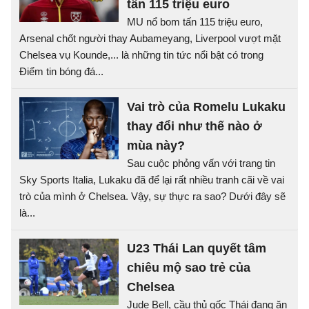
tấn 115 triệu euro
MU nổ bom tấn 115 triệu euro,
Arsenal chốt người thay Aubameyang, Liverpool vượt mặt
Chelsea vụ Kounde,... là những tin tức nổi bật có trong
Điểm tin bóng đá...
Vai trò của Romelu Lukaku
thay đổi như thế nào ở
mùa này?
Sau cuộc phỏng vấn với trang tin
Sky Sports Italia, Lukaku đã để lại rất nhiều tranh cãi về vai
trò của mình ở Chelsea. Vậy, sự thực ra sao? Dưới đây sẽ
là...
U23 Thái Lan quyết tâm
chiêu mộ sao trẻ của
Chelsea
Jude Bell, cầu thủ gốc Thái đang ăn