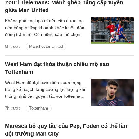
Youri Tielemans: Mảnh ghép nâng cấp tuyến
giữa Man United
Không phải mọi giá trị đều cần được tạo
nên bằng những khoảnh khắc khiến đám
đông trầm trồ. Có những cầu thủ chọn
cách lặng lẽ hơn: một nhịp chạm vừa đủ,
5h trước
Manchester United
một pha xoay người đúng lúc, một đường
chuyền tưởng như giản đơn nhưng mở ra
cả khoảng trời phía trước. Youri
West Ham đạt thỏa thuận chiêu mộ sao
Tielemans là kiểu tiền vệ như thế.
Tottenham
West Ham đã đạt bước tiến quan trọng
trong kế hoạch tăng cường lực lượng khi
thống nhất về nguyên tắc với Tottenham
cho thương vụ Manor Solomon.
7h trước
Tottenham
Maresca bỏ quy tắc của Pep, Foden có thể làm
đội trưởng Man City