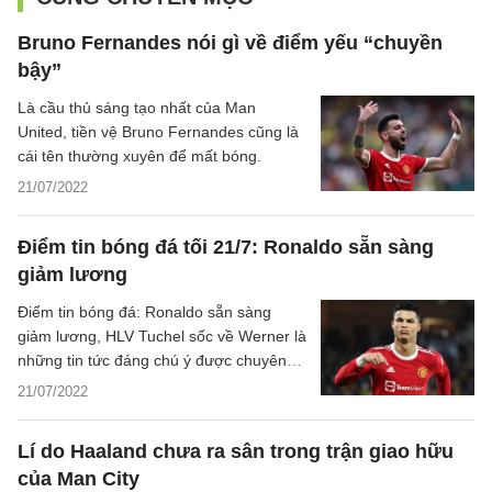
Bruno Fernandes nói gì về điểm yếu “chuyền
bậy”
Là cầu thủ sáng tạo nhất của Man
United, tiền vệ Bruno Fernandes cũng là
cái tên thường xuyên để mất bóng.
21/07/2022
Điểm tin bóng đá tối 21/7: Ronaldo sẵn sàng
giảm lương
Điểm tin bóng đá: Ronaldo sẵn sàng
giảm lương, HLV Tuchel sốc về Werner là
những tin tức đáng chú ý được chuyên
trang Bóng đá 24h tổng hợp tối ngày
21/07/2022
21/7/2022.
Lí do Haaland chưa ra sân trong trận giao hữu
của Man City