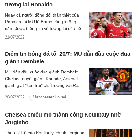
tương lai Ronaldo
Ngay cả người đồng đội thân thiết của
Ronaldo tại MU là Bruno cũng không
nắm được thông tin về tương lai của tiền
đạo người Bồ.
21/07/2022
Điểm tin bóng đá tối 20/7: MU dẫn đầu cuộc đua
giành Dembele
MU dẫn đầu cuộc đua giành Dembele,
Chelsea quyết giành Kounde, Arsenal
giành giật "kèo trái" chất lượng với Real...
là những tin tức nổi bật trong Điểm tin
20/07/2022
Manchester United
bóng đá tối 16/7/2022.
Chelsea chiêu mộ thành công Koulibaly nhờ
Jorginho
Theo tiết lộ của Koulibaly, chính Jorginho