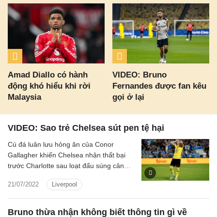
Amad Diallo có hành
VIDEO: Bruno
động khó hiểu khi rời
Fernandes được fan kêu
Malaysia
gọi ở lại
VIDEO: Sao trẻ Chelsea sút pen tệ hại
Cú đá luân lưu hỏng ăn của Conor
Gallagher khiến Chelsea nhận thất bại
trước Charlotte sau loạt đấu súng cân
não trong trận giao hữu trước thềm mùa
21/07/2022
Liverpool
giải mới.
Bruno thừa nhận không biết thông tin gì về