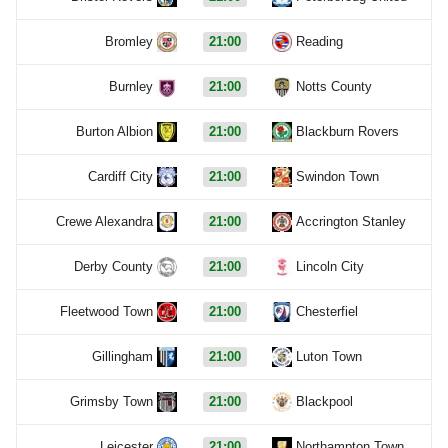
Bromley
21:00
Reading
Burnley
21:00
Notts County
Burton Albion
21:00
Blackburn Rovers
Cardiff City
21:00
Swindon Town
Crewe Alexandra
21:00
Accrington Stanley
Derby County
21:00
Lincoln City
Fleetwood Town
21:00
Chesterfiel
Gillingham
21:00
Luton Town
Grimsby Town
21:00
Blackpool
Leicester
21:00
Northampton Town