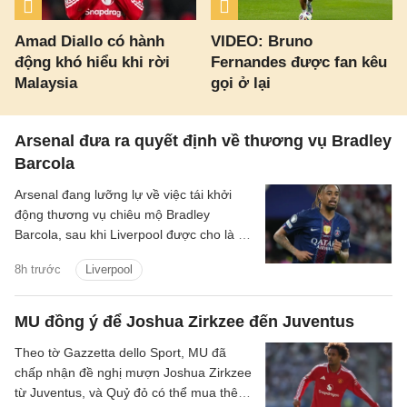
Amad Diallo có hành
VIDEO: Bruno
động khó hiểu khi rời
Fernandes được fan kêu
Malaysia
gọi ở lại
Arsenal đưa ra quyết định về thương vụ Bradley
Barcola
Arsenal đang lưỡng lự về việc tái khởi
động thương vụ chiêu mộ Bradley
Barcola, sau khi Liverpool được cho là đã
gửi lời đề nghị đầu tiên đến PSG.
8h trước
Liverpool
MU đồng ý để Joshua Zirkzee đến Juventus
Theo tờ Gazzetta dello Sport, MU đã
chấp nhận đề nghị mượn Joshua Zirkzee
từ Juventus, và Quỷ đỏ có thể mua thêm