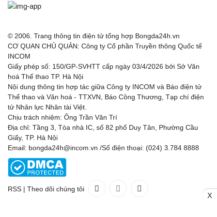
© 2006. Trang thông tin điện tử tổng hợp Bongda24h.vn
CƠ QUAN CHỦ QUẢN: Công ty Cổ phần Truyền thông Quốc tế
INCOM
Giấy phép số: 150/GP-SVHTT cấp ngày 03/4/2026 bởi Sở Văn
hoá Thể thao TP. Hà Nội
Nội dung thông tin hợp tác giữa Công ty INCOM và Báo điện tử
Thể thao và Văn hoá - TTXVN, Báo Công Thương, Tạp chí điện
tử Nhân lực Nhân tài Việt.
Chịu trách nhiệm: Ông Trần Văn Trí
Địa chỉ: Tầng 3, Tòa nhà IC, số 82 phố Duy Tân, Phường Cầu
Giấy, TP. Hà Nội
Email: bongda24h@incom.vn /Số điện thoại: (024) 3.784 8888
RSS
|
Theo dõi chúng tôi
X
Liên hệ
Quảng cáo
(024) 3.784 8888