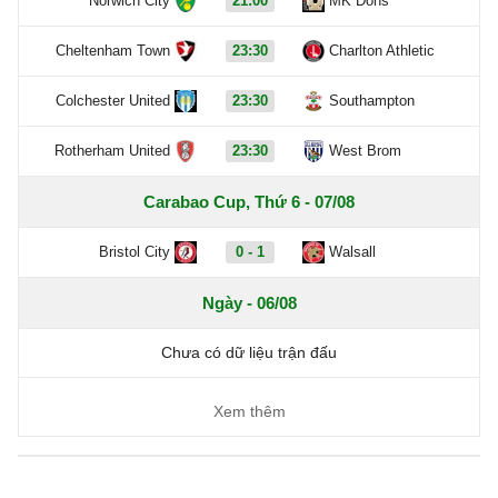
Norwich City
21:00
MK Dons
Cheltenham Town
23:30
Charlton Athletic
Colchester United
23:30
Southampton
Rotherham United
23:30
West Brom
Carabao Cup, Thứ 6 - 07/08
Bristol City
0 - 1
Walsall
Ngày - 06/08
Chưa có dữ liệu trận đấu
Xem thêm