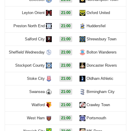
Leyton Orient
21:00
Oxford United
Preston North End
21:00
Huddersfiel
Salford City
21:00
Shrewsbury Town
Sheffield Wednesday
21:00
Bolton Wanderers
Stockport County
21:00
Doncaster Rovers
Stoke City
21:00
Oldham Athletic
Swansea
21:00
Birmingham City
Watford
21:00
Crawley Town
West Ham
21:00
Portsmouth