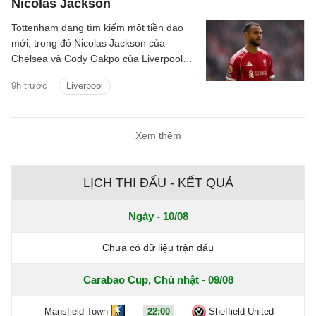
Nicolas Jackson
Tottenham đang tìm kiếm một tiền đạo
mới, trong đó Nicolas Jackson của
Chelsea và Cody Gakpo của Liverpool
nằm trong danh sách chuyển nhượng
9h trước
Liverpool
của họ.
Xem thêm
LỊCH THI ĐẤU - KẾT QUẢ
Ngày - 10/08
Chưa có dữ liệu trận đấu
Carabao Cup, Chủ nhật - 09/08
Mansfield Town
22:00
Sheffield United