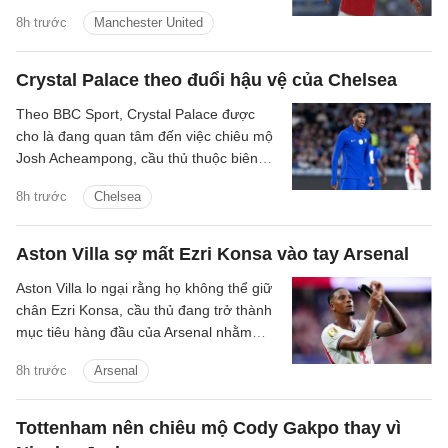
tiền đạo trong thời gian còn lại ở Hè
8h trước
Manchester United
2026.
Crystal Palace theo đuổi hậu vệ của Chelsea
Theo BBC Sport, Crystal Palace được
cho là đang quan tâm đến việc chiêu mộ
Josh Acheampong, cầu thủ thuộc biên
chế của Chelsea.
8h trước
Chelsea
Aston Villa sợ mất Ezri Konsa vào tay Arsenal
Aston Villa lo ngại rằng họ không thể giữ
chân Ezri Konsa, cầu thủ đang trở thành
mục tiêu hàng đầu của Arsenal nhằm
nâng cấp hàng thủ.
8h trước
Arsenal
Tottenham nên chiêu mộ Cody Gakpo thay vì