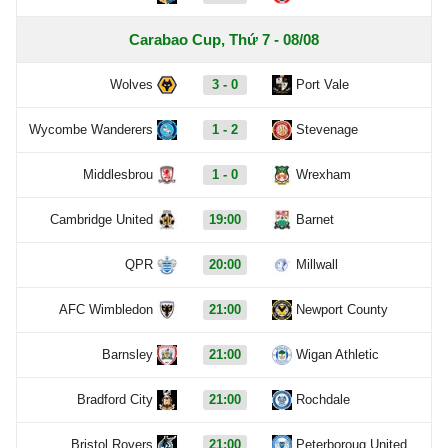
Carabao Cup, Thứ 7 - 08/08
Wolves
3 - 0
Port Vale
Wycombe Wanderers
1 - 2
Stevenage
Middlesbrou
1 - 0
Wrexham
Cambridge United
19:00
Barnet
QPR
20:00
Millwall
AFC Wimbledon
21:00
Newport County
Barnsley
21:00
Wigan Athletic
Bradford City
21:00
Rochdale
Bristol Rovers
21:00
Peterboroug United