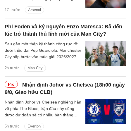
17' trước
Arsenal
Phl Foden và kỷ nguyên Enzo Maresca: Đã đến
lúc trở thành thủ lĩnh mới của Man City?
Sau gần một thập kỷ thành công rực rỡ
dưới triều đại Pep Guardiola, Manchester
City sắp bước vào mùa giải 2026/2027
với sự thay đổi mang tính bước ngoặt
2h trước
Man City
trên băng ghế chỉ đạo.
Pro
Nhận định Johor vs Chelsea (18h00 ngày
9/8, Giao hữu CLB)
Nhận định Johor vs Chelsea nghiêng hẳn
về phía The Blues, trận đấu này cũng
được dự đoán sẽ có nhiều bàn thắng
được ghi.
5h trước
Everton