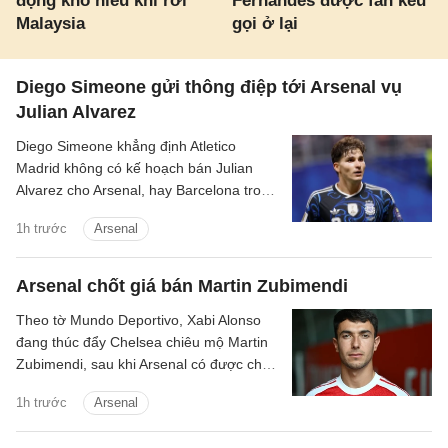
động khó hiểu khi rời
Fernandes được fan kêu
Malaysia
gọi ở lại
Diego Simeone gửi thông điệp tới Arsenal vụ
Julian Alvarez
Diego Simeone khẳng định Atletico
Madrid không có kế hoạch bán Julian
Alvarez cho Arsenal, hay Barcelona trong
mùa hè này.
1h trước
Arsenal
Arsenal chốt giá bán Martin Zubimendi
Theo tờ Mundo Deportivo, Xabi Alonso
đang thúc đẩy Chelsea chiêu mộ Martin
Zubimendi, sau khi Arsenal có được chữ
ký của Bruno Guimaraes.
1h trước
Arsenal