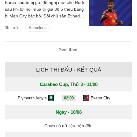
Barca chuẩn bị gửi đề nghị mới cho Rodri
sau khi lời hỏi mua trị giá 38,5 triệu bảng
bị Man City bác bỏ. Đội chủ sân Etihad
được cho là muốn thu về hơn 60 triệu
3h trước
Barcelona
bảng cho tiền vệ người Tây Ban Nha.
Xem thêm
LỊCH THI ĐẤU - KẾT QUẢ
Carabao Cup, Thứ 3 - 11/08
Plymouth Argyle
02:00
Exeter City
Ngày - 10/08
Chưa có dữ liệu trận đấu