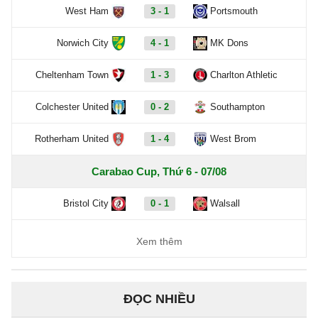
West Ham
3 - 1
Portsmouth
Norwich City
4 - 1
MK Dons
Cheltenham Town
1 - 3
Charlton Athletic
Colchester United
0 - 2
Southampton
Rotherham United
1 - 4
West Brom
Carabao Cup, Thứ 6 - 07/08
Bristol City
0 - 1
Walsall
Xem thêm
ĐỌC NHIỀU