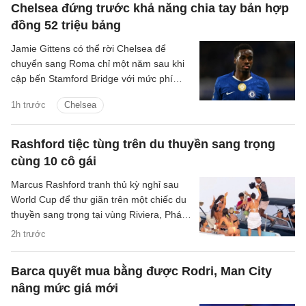
Chelsea đứng trước khả năng chia tay bản hợp
đồng 52 triệu bảng
Jamie Gittens có thể rời Chelsea để
chuyển sang Roma chỉ một năm sau khi
cập bến Stamford Bridge với mức phí
khoảng 52 triệu bảng.
1h trước
Chelsea
Rashford tiệc tùng trên du thuyền sang trọng
cùng 10 cô gái
Marcus Rashford tranh thủ kỳ nghỉ sau
World Cup để thư giãn trên một chiếc du
thuyền sang trọng tại vùng Riviera, Pháp,
cùng 10 người bạn nữ.
2h trước
Barca quyết mua bằng được Rodri, Man City
nâng mức giá mới