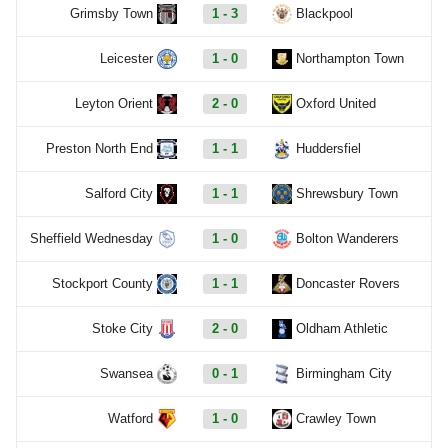
Grimsby Town
1 - 3
Blackpool
Leicester
1 - 0
Northampton Town
Leyton Orient
2 - 0
Oxford United
Preston North End
1 - 1
Huddersfiel
Salford City
1 - 1
Shrewsbury Town
Sheffield Wednesday
1 - 0
Bolton Wanderers
Stockport County
1 - 1
Doncaster Rovers
Stoke City
2 - 0
Oldham Athletic
Swansea
0 - 1
Birmingham City
Watford
1 - 0
Crawley Town