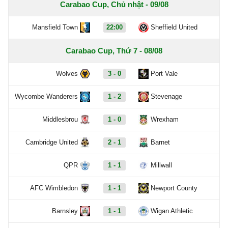
Carabao Cup, Chủ nhật - 09/08
Mansfield Town
22:00
Sheffield United
Carabao Cup, Thứ 7 - 08/08
Wolves
3 - 0
Port Vale
Wycombe Wanderers
1 - 2
Stevenage
Middlesbrou
1 - 0
Wrexham
Cambridge United
2 - 1
Barnet
QPR
1 - 1
Millwall
AFC Wimbledon
1 - 1
Newport County
Barnsley
1 - 1
Wigan Athletic