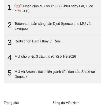
1
Nhận định MU vs PSG (22h00 ngày 8/8, Giao
Pro
hữu CLB)
2
Tottenham sẵn sàng bán Djed Spence cho MU và
Liverpool
3
Rodri chọn Barca thay vì Real
4
MU cho phép 3 cầu thủ rời đi ở Hè 2026
5
MU và Arsenal đại chiến giành tiền đạo của Shakhtar
Donetsk
Trang chủ
Bóng đá Việt Nam