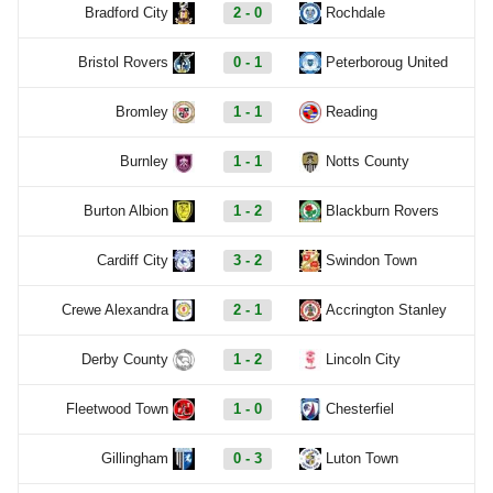
Bradford City
2 - 0
Rochdale
Bristol Rovers
0 - 1
Peterboroug United
Bromley
1 - 1
Reading
Burnley
1 - 1
Notts County
Burton Albion
1 - 2
Blackburn Rovers
Cardiff City
3 - 2
Swindon Town
Crewe Alexandra
2 - 1
Accrington Stanley
Derby County
1 - 2
Lincoln City
Fleetwood Town
1 - 0
Chesterfiel
Gillingham
0 - 3
Luton Town