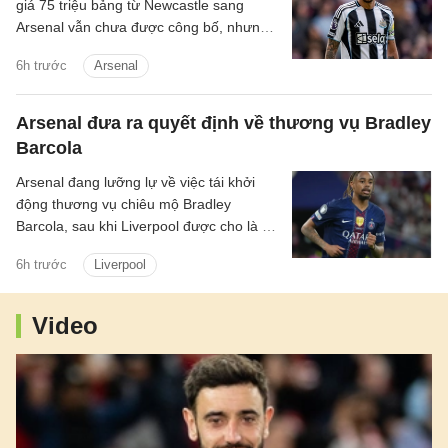
giá 75 triệu bảng từ Newcastle sang
Arsenal vẫn chưa được công bố, nhưng
tiền vệ này đã tập luyện với Pháo thủ.
6h trước
Arsenal
Arsenal đưa ra quyết định về thương vụ Bradley
Barcola
Arsenal đang lưỡng lự về việc tái khởi
động thương vụ chiêu mộ Bradley
Barcola, sau khi Liverpool được cho là đã
gửi lời đề nghị đầu tiên đến PSG.
6h trước
Liverpool
Video