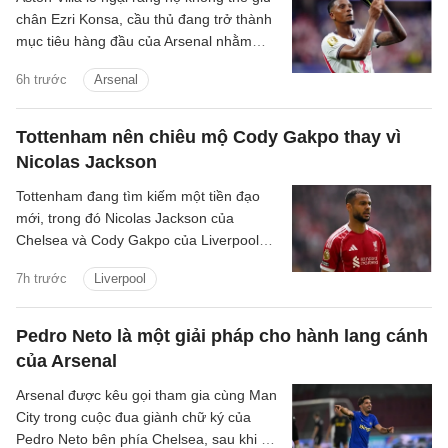
chân Ezri Konsa, cầu thủ đang trở thành
mục tiêu hàng đầu của Arsenal nhằm
nâng cấp hàng thủ.
6h trước
Arsenal
Tottenham nên chiêu mộ Cody Gakpo thay vì
Nicolas Jackson
Tottenham đang tìm kiếm một tiền đạo
mới, trong đó Nicolas Jackson của
Chelsea và Cody Gakpo của Liverpool
nằm trong danh sách chuyển nhượng
7h trước
Liverpool
của họ.
Pedro Neto là một giải pháp cho hành lang cánh
của Arsenal
Arsenal được kêu gọi tham gia cùng Man
City trong cuộc đua giành chữ ký của
Pedro Neto bên phía Chelsea, sau khi bỏ