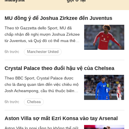
MU đồng ý để Joshua Zirkzee đến Juventus
Theo tờ Gazzetta dello Sport, MU đã
chấp nhận đề nghị mượn Joshua Zirkzee
từ Juventus, và Quỷ đỏ có thể mua thêm
tiền đạo trong thời gian còn lại ở Hè
6h trước
Manchester United
2026.
Crystal Palace theo đuổi hậu vệ của Chelsea
Theo BBC Sport, Crystal Palace được
cho là đang quan tâm đến việc chiêu mộ
Josh Acheampong, cầu thủ thuộc biên
chế của Chelsea.
6h trước
Chelsea
Aston Villa sợ mất Ezri Konsa vào tay Arsenal
Aston Villa lo ngại rằng họ không thể giữ