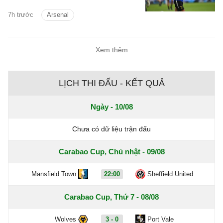
lỡ cơ hội chiêu mộ Vinicius Junior.
7h trước
Arsenal
Xem thêm
LỊCH THI ĐẤU - KẾT QUẢ
Ngày - 10/08
Chưa có dữ liệu trận đấu
Carabao Cup, Chủ nhật - 09/08
Mansfield Town
22:00
Sheffield United
Carabao Cup, Thứ 7 - 08/08
Wolves
3 - 0
Port Vale