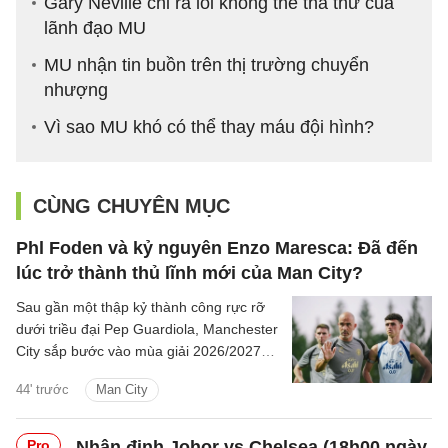
Gary Neville chỉ ra lỗi không thể tha thứ của
lãnh đạo MU
MU nhận tin buồn trên thị trường chuyển
nhượng
Vì sao MU khó có thể thay máu đội hình?
CÙNG CHUYÊN MỤC
Phl Foden và kỷ nguyên Enzo Maresca: Đã đến
lúc trở thành thủ lĩnh mới của Man City?
Sau gần một thập kỷ thành công rực rỡ
dưới triều đại Pep Guardiola, Manchester
City sắp bước vào mùa giải 2026/2027
với sự thay đổi mang tính bước ngoặt
44' trước
Man City
trên băng ghế chỉ đạo.
Pro
Nhận định Johor vs Chelsea (18h00 ngày