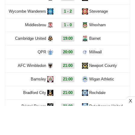
Wycombe Wanderers
1 - 2
Stevenage
Middlesbrou
1 - 0
Wrexham
Cambridge United
19:00
Barnet
QPR
20:00
Millwall
AFC Wimbledon
21:00
Newport County
Barnsley
21:00
Wigan Athletic
Bradford City
21:00
Rochdale
X
Bristol Rovers
21:00
Peterboroug United
Bromley
21:00
Reading
Burnley
21:00
Notts County