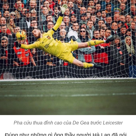
Pha cứu thua đỉnh cao của De Gea trước Leicester
Đúng như những gì ông thầy người Hà Lan đã nói,