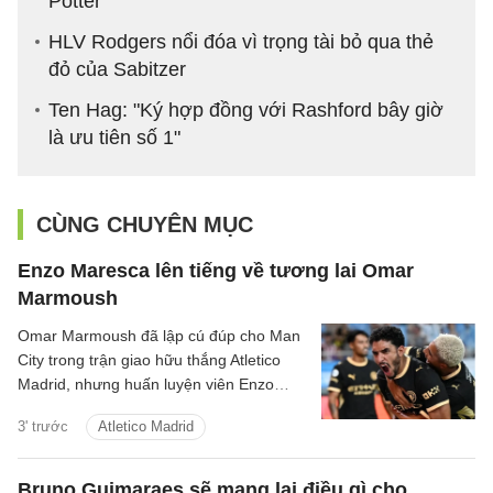
Potter
HLV Rodgers nổi đóa vì trọng tài bỏ qua thẻ
đỏ của Sabitzer
Ten Hag: "Ký hợp đồng với Rashford bây giờ
là ưu tiên số 1"
CÙNG CHUYÊN MỤC
Enzo Maresca lên tiếng về tương lai Omar
Marmoush
Omar Marmoush đã lập cú đúp cho Man
City trong trận giao hữu thắng Atletico
Madrid, nhưng huấn luyện viên Enzo
Maresca lại tỏ ra kín đáo về tương lai của
3' trước
Atletico Madrid
anh.
Bruno Guimaraes sẽ mang lại điều gì cho