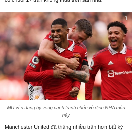
có chuỗi 17 trận không thua trên sân nhà.
MU vẫn đang hy vọng cạnh tranh chức vô địch NHA mùa
này
Manchester United đã thắng nhiều trận hơn bất kỳ