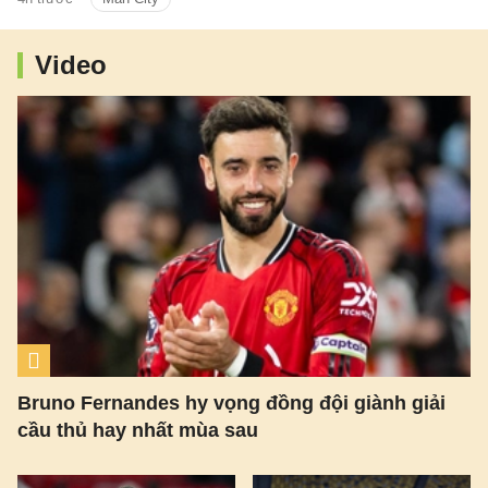
Video
Bruno Fernandes hy vọng đồng đội giành giải
cầu thủ hay nhất mùa sau