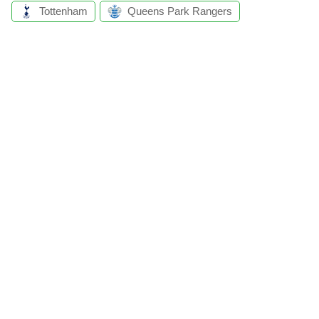
Tottenham
Queens Park Rangers