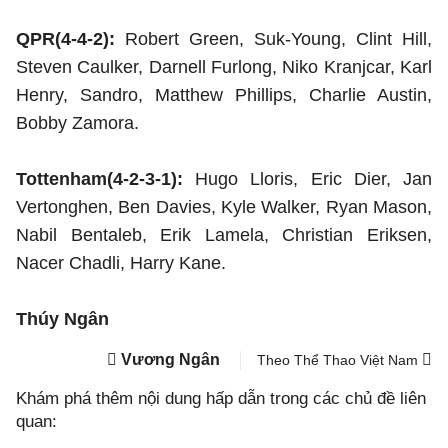
QPR(4-4-2):
Robert Green, Suk-Young, Clint Hill,
Steven Caulker, Darnell Furlong, Niko Kranjcar, Karl
Henry, Sandro, Matthew Phillips, Charlie Austin,
Bobby Zamora.
Tottenham(4-2-3-1):
Hugo Lloris, Eric Dier, Jan
Vertonghen, Ben Davies, Kyle Walker, Ryan Mason,
Nabil Bentaleb, Erik Lamela, Christian Eriksen,
Nacer Chadli, Harry Kane.
Thúy Ngân
Vương Ngân
Theo Thể Thao Việt Nam
Khám phá thêm nội dung hấp dẫn trong các chủ đề liên
quan: