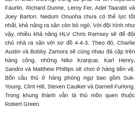
Faurlin, Richard Dunne, Leroy Fer, Adel Taarabt và
Joey Barton. Nedum Onuoha chưa có thể lực tốt
nhất, khả năng ra sân còn bỏ ngỏ. Với đội hình như
vậy, nhiều khả năng HLV Chris Ramsey sẽ để đội
chủ nhà ra sân với sơ đồ 4-4-3. Theo đó, Charlie
Austin và Bobby Zamora sẽ cùng nhau đá cặp trên
hàng công, những Niko Kranjcar, Karl Henry,
Sandro và Matthew Phillips sẽ chơi ở hàng tiền vệ.
Bốn cầu thủ ở hàng phòng ngự bao gồm Suk-
Young, Clint Hill, Steven Caulker và Darnell Furlong.
Trong khung thành vẫn là thủ môn quen thuộc
Robert Green.