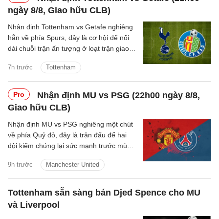
ngày 8/8, Giao hữu CLB)
Nhận định Tottenham vs Getafe nghiêng
hẳn về phía Spurs, đây là cơ hội để nối
dài chuỗi trận ấn tượng ở loạt trận giao
hữu Hè 2026.
7h trước
Tottenham
Pro
Nhận định MU vs PSG (22h00 ngày 8/8,
Giao hữu CLB)
Nhận định MU vs PSG nghiêng một chút
về phía Quỷ đỏ, đây là trận đấu để hai
đội kiểm chứng lại sức mạnh trước mùa
giải mới.
9h trước
Manchester United
Tottenham sẵn sàng bán Djed Spence cho MU
và Liverpool