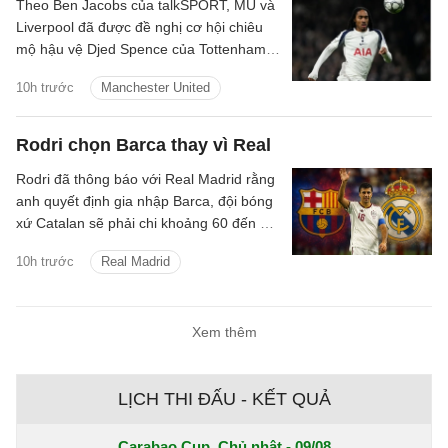
Theo Ben Jacobs của talkSPORT, MU và
Liverpool đã được đề nghị cơ hội chiêu
mộ hậu vệ Djed Spence của Tottenham
Hotspur.
10h trước
Manchester United
Rodri chọn Barca thay vì Real
Rodri đã thông báo với Real Madrid rằng
anh quyết định gia nhập Barca, đội bóng
xứ Catalan sẽ phải chi khoảng 60 đến 70
triệu euro để hy vọng có được điều mình
10h trước
Real Madrid
cần.
Xem thêm
LỊCH THI ĐẤU - KẾT QUẢ
Carabao Cup, Chủ nhật - 09/08