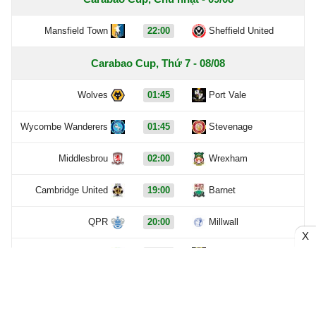
Mansfield Town
22:00
Sheffield United
Carabao Cup, Thứ 7 - 08/08
Wolves
01:45
Port Vale
Wycombe Wanderers
01:45
Stevenage
Middlesbrou
02:00
Wrexham
Cambridge United
19:00
Barnet
QPR
20:00
Millwall
X
AFC Wimbledon
21:00
Newport County
Barnsley
21:00
Wigan Athletic