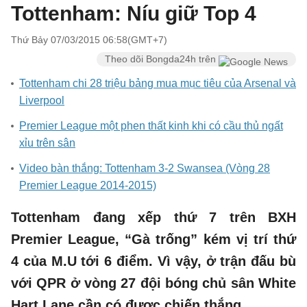
Tottenham: Níu giữ Top 4
Thứ Bảy 07/03/2015 06:58(GMT+7)
Theo dõi Bongda24h trên
Tottenham chi 28 triệu bảng mua mục tiêu của Arsenal và
Liverpool
Premier League một phen thất kinh khi có cầu thủ ngất
xỉu trên sân
Video bàn thắng: Tottenham 3-2 Swansea (Vòng 28
Premier League 2014-2015)
Tottenham đang xếp thứ 7 trên BXH
Premier League, “Gà trống” kém vị trí thứ
4 của M.U tới 6 điểm. Vì vậy, ở trận đấu bù
với QPR ở vòng 27 đội bóng chủ sân White
Hart Lane cần có được chiến thắng.