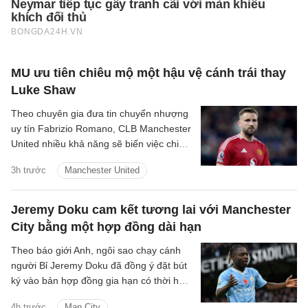
MU ưu tiên chiêu mộ một hậu vệ cánh trái thay
Luke Shaw
Theo chuyên gia đưa tin chuyển nhượng
uy tín Fabrizio Romano, CLB Manchester
United nhiều khả năng sẽ biến việc chiêu
mộ một hậu vệ cánh trái thành mục tiêu
3h trước
Manchester United
trọng tâm tiếp theo trên thị trường
chuyển nhượng hè năm nay.
Jeremy Doku cam kết tương lai với Manchester
City bằng một hợp đồng dài hạn
Theo báo giới Anh, ngôi sao chạy cánh
người Bỉ Jeremy Doku đã đồng ý đặt bút
ký vào bản hợp đồng gia hạn có thời hạn
5 năm với Manchester City.
4h trước
Man City