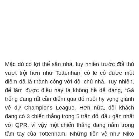
Mặc dù có lợi thế sân nhà, tuy nhiên trước đối thủ
vượt trội hơn như Tottenham có lẽ có được một
điểm đã là thành công với đội chủ nhà. Tuy nhiên,
để làm được điều này là không hề dễ dàng, “Gà
trống đang rất cần điểm qua đó nuôi hy vọng giành
vé dự Champions League. Hơn nữa, đội khách
đang có 3 chiến thắng trong 5 trận đối đầu gần nhất
với QPR, vì vậy một chiến thắng đang nằm trong
tầm tay của Tottenham. Những tiền vệ như Niko