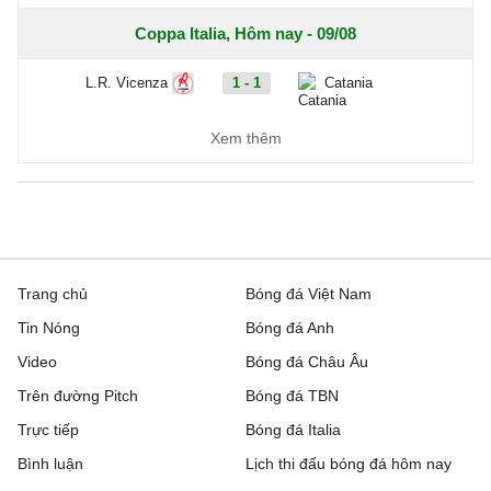
Coppa Italia, Hôm nay - 09/08
L.R. Vicenza
1 - 1
Catania
Ascoli
3 - 1
Potenza
Xem thêm
Ligue 2, Hôm nay - 09/08
Boulogne
0 - 0
Nancy
Clermont Foot 63
0 - 0
Reims
Trang chủ
Bóng đá Việt Nam
Tin Nóng
Bóng đá Anh
Dunkerque
4 - 2
Grenoble
Video
Bóng đá Châu Âu
Metz
2 - 1
Guingamp
Trên đường Pitch
Bóng đá TBN
Trực tiếp
Montpellier
1 - 1
Bóng đá Italia
Dijon
Bình luận
Lịch thi đấu bóng đá hôm nay
Nantes
0 - 1
Red Star