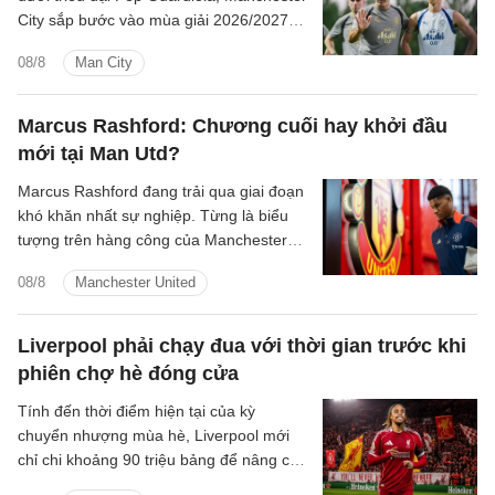
City sắp bước vào mùa giải 2026/2027
với sự thay đổi mang tính bước ngoặt
08/8
Man City
trên băng ghế chỉ đạo.
Marcus Rashford: Chương cuối hay khởi đầu
mới tại Man Utd?
Marcus Rashford đang trải qua giai đoạn
khó khăn nhất sự nghiệp. Từng là biểu
tượng trên hàng công của Manchester
United và được kỳ vọng sẽ trở thành
08/8
Manchester United
Wayne Rooney thứ hai của bóng đá Anh,
tiền đạo 28 tuổi giờ thậm chí không biết
mình sẽ thi đấu ở đâu trong mùa giải
Liverpool phải chạy đua với thời gian trước khi
mới.
phiên chợ hè đóng cửa
Tính đến thời điểm hiện tại của kỳ
chuyển nhượng mùa hè, Liverpool mới
chỉ chi khoảng 90 triệu bảng để nâng cấp
lực lượng, với hai tân binh là trung vệ