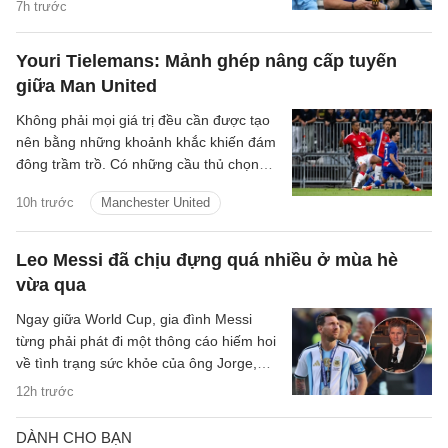
năng đặc biệt của con trai mình.
7h trước
Youri Tielemans: Mảnh ghép nâng cấp tuyến
giữa Man United
Không phải mọi giá trị đều cần được tạo
nên bằng những khoảnh khắc khiến đám
đông trầm trồ. Có những cầu thủ chọn
cách lặng lẽ hơn: một nhịp chạm vừa đủ,
10h trước
Manchester United
một pha xoay người đúng lúc, một đường
chuyền tưởng như giản đơn nhưng mở ra
cả khoảng trời phía trước. Youri
Leo Messi đã chịu đựng quá nhiều ở mùa hè
Tielemans là kiểu tiền vệ như thế.
vừa qua
Ngay giữa World Cup, gia đình Messi
từng phải phát đi một thông cáo hiếm hoi
về tình trạng sức khỏe của ông Jorge,
đồng thời kêu gọi truyền thông và công
12h trước
chúng giữ sự thận trọng, trách nhiệm và
tính nhân văn trước những thông tin liên