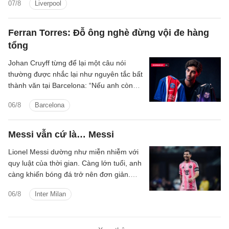
07/8
Liverpool
Jeremy Jacquet và cầu thủ chạy cánh
Victor Munoz.
Ferran Torres: Đỗ ông nghè đừng vội đe hàng
tổng
Johan Cruyff từng để lại một câu nói
thường được nhắc lại như nguyên tắc bất
thành văn tại Barcelona: “Nếu anh còn
lưỡng lự về việc thi đấu cho FC
06/8
Barcelona
Barcelona, anh không còn hữu ích với
chúng tôi nữa.”
Messi vẫn cứ là… Messi
Lionel Messi dường như miễn nhiễm với
quy luật của thời gian. Càng lớn tuổi, anh
càng khiến bóng đá trở nên đơn giản.
Không cần nhiều pha bứt tốc quãng dài
06/8
Inter Milan
hay solo xuyên qua cả hàng thủ, siêu sao
người Argentina đang chinh phục trận
đấu bằng cảm quan không gian, lựa chọn