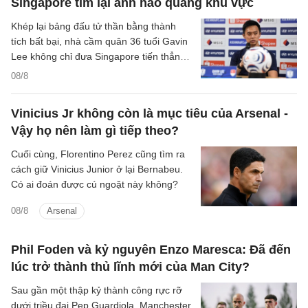
Singapore tìm lại ánh hào quang khu vực
Khép lại bảng đấu tử thần bằng thành
tích bất bại, nhà cầm quân 36 tuổi Gavin
Lee không chỉ đưa Singapore tiến thẳng
vào bán kết ASEAN Cup 2026, mà còn
08/8
khắc họa rõ nét triết lý bóng đá hiện đại,
khoa học của chiến lược gia trẻ tuổi bậc
Vinicius Jr không còn là mục tiêu của Arsenal -
nhất khu vực.
Vậy họ nên làm gì tiếp theo?
Cuối cùng, Florentino Perez cũng tìm ra
cách giữ Vinicius Junior ở lại Bernabeu.
Có ai đoán được cú ngoặt này không?
08/8
Arsenal
Phil Foden và kỷ nguyên Enzo Maresca: Đã đến
lúc trở thành thủ lĩnh mới của Man City?
Sau gần một thập kỷ thành công rực rỡ
dưới triều đại Pep Guardiola, Manchester