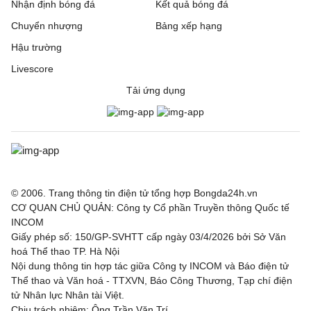
Nhận định bóng đá
Kết quả bóng đá
Pau
0 - 1
FC Annecy
Chuyển nhượng
Bảng xếp hạng
Hậu trường
Rodez
3 - 1
Laval
Livescore
Sochaux
0 - 3
Saint-Etien
Tải ứng dụng
VĐQG Bồ Đào Nha, Hôm nay - 09/08
Vitoria de Guimaraes
0 - 1
Arouca
VĐQG Argentina, Hôm nay - 09/08
© 2006. Trang thông tin điện tử tổng hợp Bongda24h.vn
CƠ QUAN CHỦ QUẢN: Công ty Cổ phần Truyền thông Quốc tế
Atletico Tucuman
1 - 2
Sarmiento
INCOM
Giấy phép số: 150/GP-SVHTT cấp ngày 03/4/2026 bởi Sở Văn
Deportivo Riestra
2 - 0
Estudiantes de la
hoá Thể thao TP. Hà Nội
Plata
Nội dung thông tin hợp tác giữa Công ty INCOM và Báo điện tử
Thể thao và Văn hoá - TTXVN, Báo Công Thương, Tạp chí điện
VĐQG Bỉ, Hôm nay - 09/08
tử Nhân lực Nhân tài Việt.
Chịu trách nhiệm: Ông Trần Văn Trí