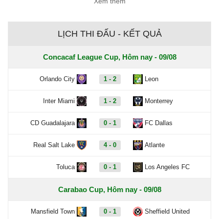
Xem thêm
đúng thời điểm và đưa ra những quyết
định gần như hoàn hảo.
LỊCH THI ĐẤU - KẾT QUẢ
Concacaf League Cup, Hôm nay - 09/08
Orlando City
1 - 2
Leon
Inter Miami
1 - 2
Monterrey
CD Guadalajara
0 - 1
FC Dallas
Real Salt Lake
4 - 0
Atlante
Toluca
0 - 1
Los Angeles FC
Carabao Cup, Hôm nay - 09/08
Mansfield Town
0 - 1
Sheffield United