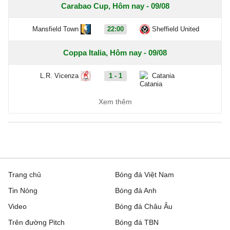
Carabao Cup, Hôm nay - 09/08
Mansfield Town
22:00
Sheffield United
Coppa Italia, Hôm nay - 09/08
L.R. Vicenza
1 - 1
Catania
Ascoli
3 - 1
Potenza
Xem thêm
Ligue 2, Hôm nay - 09/08
Boulogne
0 - 0
Nancy
Clermont Foot 63
0 - 0
Reims
Trang chủ
Bóng đá Việt Nam
Tin Nóng
Bóng đá Anh
Dunkerque
4 - 2
Grenoble
Video
Bóng đá Châu Âu
Metz
2 - 1
Guingamp
Trên đường Pitch
Bóng đá TBN