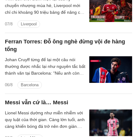
chuyển nhượng mùa hè, Liverpool mới
chỉ chi khoảng 90 triệu bảng để nâng cấp
lực lượng, với hai tân binh là trung vệ
07/8
Liverpool
Jeremy Jacquet và cầu thủ chạy cánh
Victor Munoz.
Ferran Torres: Đỗ ông nghè đừng vội đe hàng
tổng
Johan Cruyff từng để lại một câu nói
thường được nhắc lại như nguyên tắc bất
thành văn tại Barcelona: “Nếu anh còn
lưỡng lự về việc thi đấu cho FC
06/8
Barcelona
Barcelona, anh không còn hữu ích với
chúng tôi nữa.”
Messi vẫn cứ là… Messi
Lionel Messi dường như miễn nhiễm với
quy luật của thời gian. Càng lớn tuổi, anh
càng khiến bóng đá trở nên đơn giản.
Không cần nhiều pha bứt tốc quãng dài