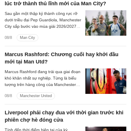
lúc trở thành thủ lĩnh mới của Man City?
Sau gần một thập kỷ thành công rực rỡ
dưới triều đại Pep Guardiola, Manchester
City sắp bước vào mùa giải 2026/2027
với sự thay đổi mang tính bước ngoặt
08/8
Man City
trên băng ghế chỉ đạo.
Marcus Rashford: Chương cuối hay khởi đầu
mới tại Man Utd?
Marcus Rashford đang trải qua giai đoạn
khó khăn nhất sự nghiệp. Từng là biểu
tượng trên hàng công của Manchester
United và được kỳ vọng sẽ trở thành
08/8
Manchester United
Wayne Rooney thứ hai của bóng đá Anh,
tiền đạo 28 tuổi giờ thậm chí không biết
mình sẽ thi đấu ở đâu trong mùa giải
Liverpool phải chạy đua với thời gian trước khi
mới.
phiên chợ hè đóng cửa
Tính đến thời điểm hiện tại của kỳ