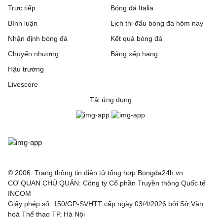
Trực tiếp
Montpellier
1 - 1
Bóng đá Italia
Dijon
Bình luận
Lịch thi đấu bóng đá hôm nay
Nantes
0 - 1
Red Star
Nhận định bóng đá
Kết quả bóng đá
Pau
0 - 1
FC Annecy
Chuyển nhượng
Bảng xếp hạng
Hậu trường
Rodez
3 - 1
Laval
Livescore
Sochaux
0 - 3
Saint-Etien
Tải ứng dụng
VĐQG Bồ Đào Nha, Hôm nay - 09/08
Vitoria de Guimaraes
0 - 1
Arouca
VĐQG Argentina, Hôm nay - 09/08
© 2006. Trang thông tin điện tử tổng hợp Bongda24h.vn
CƠ QUAN CHỦ QUẢN: Công ty Cổ phần Truyền thông Quốc tế
Atletico Tucuman
1 - 2
Sarmiento
INCOM
Giấy phép số: 150/GP-SVHTT cấp ngày 03/4/2026 bởi Sở Văn
Deportivo Riestra
2 - 0
Estudiantes de la
hoá Thể thao TP. Hà Nội
Plata