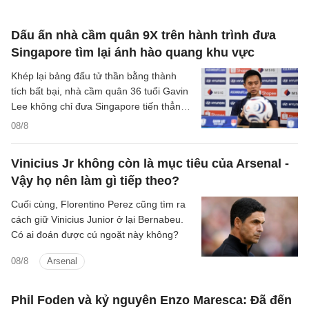
Dấu ấn nhà cầm quân 9X trên hành trình đưa
Singapore tìm lại ánh hào quang khu vực
Khép lại bảng đấu tử thần bằng thành
tích bất bại, nhà cầm quân 36 tuổi Gavin
Lee không chỉ đưa Singapore tiến thẳng
vào bán kết ASEAN Cup 2026, mà còn
08/8
khắc họa rõ nét triết lý bóng đá hiện đại,
khoa học của chiến lược gia trẻ tuổi bậc
Vinicius Jr không còn là mục tiêu của Arsenal -
nhất khu vực.
Vậy họ nên làm gì tiếp theo?
Cuối cùng, Florentino Perez cũng tìm ra
cách giữ Vinicius Junior ở lại Bernabeu.
Có ai đoán được cú ngoặt này không?
08/8
Arsenal
Phil Foden và kỷ nguyên Enzo Maresca: Đã đến