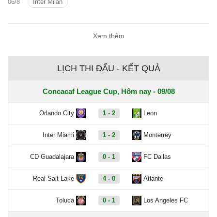
06/8
Inter Milan
hay solo xuyên qua cả hàng thủ, siêu sao
người Argentina đang chinh phục trận
đấu bằng cảm quan không gian, lựa chọn
Xem thêm
đúng thời điểm và đưa ra những quyết
định gần như hoàn hảo.
LỊCH THI ĐẤU - KẾT QUẢ
Concacaf League Cup, Hôm nay - 09/08
Orlando City
1 - 2
Leon
Inter Miami
1 - 2
Monterrey
CD Guadalajara
0 - 1
FC Dallas
Real Salt Lake
4 - 0
Atlante
Toluca
0 - 1
Los Angeles FC