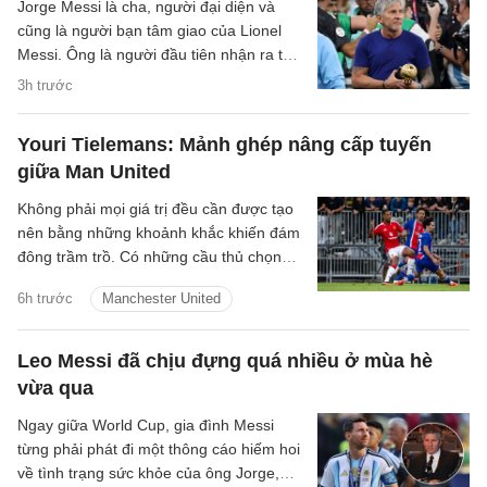
Jorge Messi là cha, người đại diện và
cũng là người bạn tâm giao của Lionel
Messi. Ông là người đầu tiên nhận ra tài
năng đặc biệt của con trai mình.
3h trước
Youri Tielemans: Mảnh ghép nâng cấp tuyến
giữa Man United
Không phải mọi giá trị đều cần được tạo
nên bằng những khoảnh khắc khiến đám
đông trầm trồ. Có những cầu thủ chọn
cách lặng lẽ hơn: một nhịp chạm vừa đủ,
6h trước
Manchester United
một pha xoay người đúng lúc, một đường
chuyền tưởng như giản đơn nhưng mở ra
cả khoảng trời phía trước. Youri
Leo Messi đã chịu đựng quá nhiều ở mùa hè
Tielemans là kiểu tiền vệ như thế.
vừa qua
Ngay giữa World Cup, gia đình Messi
từng phải phát đi một thông cáo hiếm hoi
về tình trạng sức khỏe của ông Jorge,