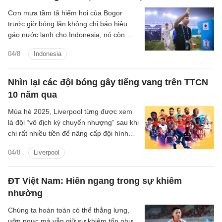
Cơn mưa tầm tã hiếm hoi của Bogor
trước giờ bóng lăn không chỉ báo hiệu
gáo nước lạnh cho Indonesia, nó còn
mang tín hiệu tích cực như cơn giải khát
04/8
Indonesia
với ĐT Việt Nam.
Nhìn lại các đội bóng gây tiếng vang trên TTCN
10 năm qua
Mùa hè 2025, Liverpool từng được xem
là đội “vô địch kỳ chuyển nhượng” sau khi
chi rất nhiều tiền để nâng cấp đội hình
vừa vô địch Premier League. Trên lý
04/8
Liverpool
thuyết, họ mạnh hơn với hàng loạt ngôi
sao tấn công, hậu vệ biên chất lượng,
cầu thủ trẻ triển vọng và những phương
ĐT Việt Nam: Hiên ngang trong sự khiêm
án dự phòng mới.
nhường
Chúng ta hoàn toàn có thể thẳng lưng,
ưỡn ngực mà vẫn giữ sự khiêm tốn như