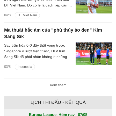
ĐT Việt Nam. Đó có lẽ là cách tiếp cận tốt
nhất.
04/8
ĐT Việt Nam
Ma thuật hắc ám của "phù thủy áo đen" Kim
Sang Sik
Sau trận hòa 0-0 đầy thất vọng trước
Singapore ở lượt trận trước, HLV Kim
Sang Sik đã phải nhận không ít những sự
hoài nghi về năng lực cầm quân. Nhưng
03/8
Indonesia
ông đã sớm đưa ra câu trả lời của mình
bằng một chiến thắng không thể ngọt
ngào hơn trên đất Indonesia.
Xem thêm
LỊCH THI ĐẤU - KẾT QUẢ
Europa League, Hôm nay - 07/08