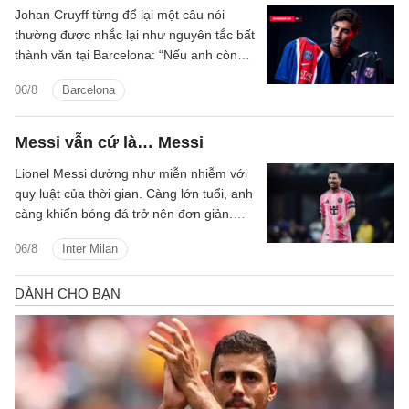
Johan Cruyff từng để lại một câu nói
thường được nhắc lại như nguyên tắc bất
thành văn tại Barcelona: “Nếu anh còn
lưỡng lự về việc thi đấu cho FC
06/8
Barcelona
Barcelona, anh không còn hữu ích với
chúng tôi nữa.”
Messi vẫn cứ là… Messi
Lionel Messi dường như miễn nhiễm với
quy luật của thời gian. Càng lớn tuổi, anh
càng khiến bóng đá trở nên đơn giản.
Không cần nhiều pha bứt tốc quãng dài
06/8
Inter Milan
hay solo xuyên qua cả hàng thủ, siêu sao
người Argentina đang chinh phục trận
đấu bằng cảm quan không gian, lựa chọn
đúng thời điểm và đưa ra những quyết
định gần như hoàn hảo.