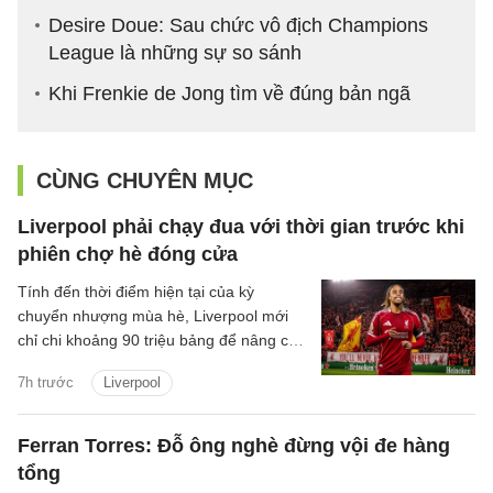
Desire Doue: Sau chức vô địch Champions
League là những sự so sánh
Khi Frenkie de Jong tìm về đúng bản ngã
CÙNG CHUYÊN MỤC
Liverpool phải chạy đua với thời gian trước khi
phiên chợ hè đóng cửa
Tính đến thời điểm hiện tại của kỳ
chuyển nhượng mùa hè, Liverpool mới
chỉ chi khoảng 90 triệu bảng để nâng cấp
lực lượng, với hai tân binh là trung vệ
7h trước
Liverpool
Jeremy Jacquet và cầu thủ chạy cánh
Victor Munoz.
Ferran Torres: Đỗ ông nghè đừng vội đe hàng
tổng