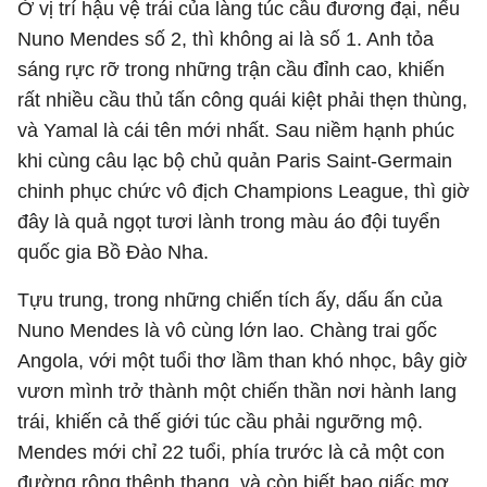
Ở vị trí hậu vệ trái của làng túc cầu đương đại, nếu
Nuno Mendes số 2, thì không ai là số 1. Anh tỏa
sáng rực rỡ trong những trận cầu đỉnh cao, khiến
rất nhiều cầu thủ tấn công quái kiệt phải thẹn thùng,
và Yamal là cái tên mới nhất. Sau niềm hạnh phúc
khi cùng câu lạc bộ chủ quản Paris Saint-Germain
chinh phục chức vô địch Champions League, thì giờ
đây là quả ngọt tươi lành trong màu áo đội tuyển
quốc gia Bồ Đào Nha.
Tựu trung, trong những chiến tích ấy, dấu ấn của
Nuno Mendes là vô cùng lớn lao. Chàng trai gốc
Angola
, với một tuổi thơ lầm than khó nhọc, bây giờ
vươn mình trở thành một chiến thần nơi hành lang
trái, khiến cả thế giới túc cầu phải ngưỡng mộ.
Mendes mới chỉ 22 tuổi, phía trước là cả một con
đường rộng thênh thang, và còn biết bao giấc mơ