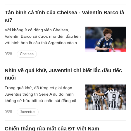
Dự kiến theo lịch tiền vệ người Brazil sẽ
bay về London trong hôm nay, bắt đầu
Tân binh cá tính của Chelsea - Valentín Barco là
buổi kiểm tra y tế và hoàn tất các thủ tục
ai?
còn lại để chuẩn bị cho ra mắt đội bóng
mới.
Với không ít cổ động viên Chelsea,
Valentín Barco sẽ được nhớ đến đầu tiên
với hình ảnh là cầu thủ Argentina vào sân
từ ghế dự bị và bị Jude Bellingham tát
05/8
Chelsea
vào sau đầu trong trận bán kết World
Cup hồi tháng trước.
Nhìn về quá khứ, Juventini chỉ biết lắc đầu tiếc
nuối
Trong quá khứ, đã từng có giai đoạn
Juventus thống trị Serie A dù đội hình
không sở hữu bất cứ chân sút đẳng cấp
nào. Nhưng than ôi! Thời oanh liệt ấy nay
05/8
Juventus
còn đâu!
Chiến thắng rửa mặt của ĐT Việt Nam