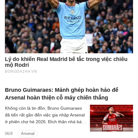
Bruno Guimaraes: Mảnh ghép hoàn hảo để
Arsenal hoàn thiện cỗ máy chiến thắng
Không còn là tin đồn, Bruno Guimaraes
đã tiến rất gần đến việc gia nhập Arsenal
ở phiên chợ hè 2026. Đích thân nhà báo
uy tín David Ornstein đã lên tiếng xác
06/8
Arsenal
nhận thương vụ sắp sửa được hoàn tất.